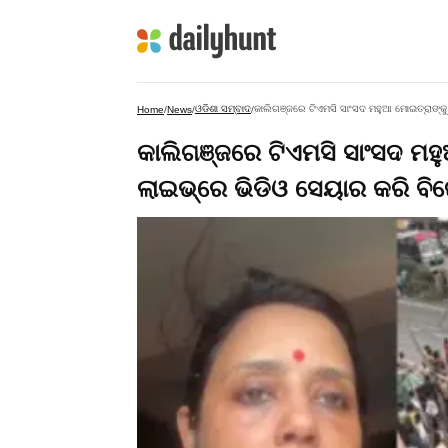
ଓଡିଶା ସମ୍ବାଦ
କାଲିଗଞ୍ଜରେ ଟିଏମସି ସାଂସଦ ମହୁଆ ମୋଇତ୍ରାଙ୍କୁ ଅ
Home
/
News
/
/
କାଲିଗଞ୍ଜରେ ଟିଏମସି ସାଂସଦ ମହୁ
ଲାଇଭ୍‌ରେ ଭିଡିଓ ସେୟାର କରି ବିଜ