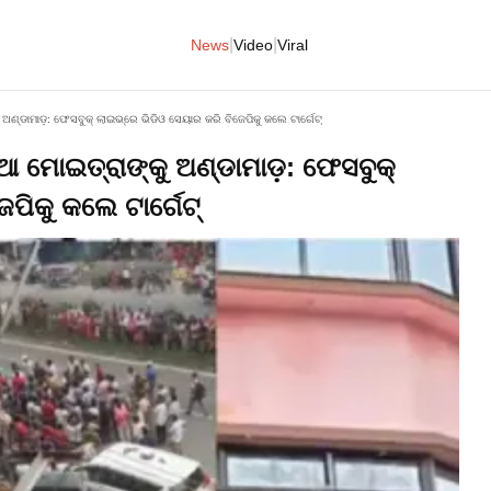
|
|
News
Video
Viral
ଣ୍ଡାମାଡ଼: ଫେସବୁକ୍ ଲାଇଭ୍‌ରେ ଭିଡିଓ ସେୟାର କରି ବିଜେପିକୁ କଲେ ଟାର୍ଗେଟ୍
ଆ ମୋଇତ୍ରାଙ୍କୁ ଅଣ୍ଡାମାଡ଼: ଫେସବୁକ୍
େପିକୁ କଲେ ଟାର୍ଗେଟ୍