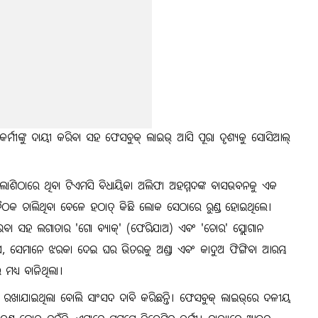
୍ମୀଙ୍କୁ ଦାୟୀ କରିବା ସହ ଫେସବୁକ୍ ଲାଇଭ୍ ଆସି ପୂରା ଦୃଶ୍ୟକୁ ସୋସିଆଲ୍
ତ ପଲାଶିଠାରେ ଥିବା ଟିଏମସି ବିଧାୟିକା ଅଲିଫା ଅହମ୍ମଦଙ୍କ ବାସଭବନକୁ ଏକ
କ ଚାଲିଥିବା ବେଳେ ହଠାତ୍ କିଛି ଲୋକ ସେଠାରେ ରୁଣ୍ଡ ହୋଇଥିଲେ।
ଇବା ସହ ଲଗାତାର 'ଗୋ ବ୍ୟାକ୍' (ଫେରିଯାଅ) ଏବଂ 'ଚୋର' ସ୍ଲୋଗାନ
 ଯେ, ସେମାନେ ଝରକା ଦେଇ ଘର ଭିତରକୁ ଅଣ୍ଡା ଏବଂ କାଦୁଅ ଫିଙ୍ଗିବା ଆରମ୍ଭ
ମଧ୍ୟ ବାଜିଥିଲା।
 କରି ରଖାଯାଇଥିଲା ବୋଲି ସାଂସଦ ଦାବି କରିଛନ୍ତି। ଫେସବୁକ୍ ଲାଇଭ୍‌ରେ ଦଳୀୟ