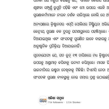
ପତାକା ଧରି ମହୁଆ କହିଛନ୍ତି ଯେ, 'ଏମାନେ କୌଣସି ସାଧା
ଶୃଙ୍ଖଳା ସମ୍ପୂର୍ଣ୍ଣ ଭୁସୁଡ଼ି ପଡ଼ିଛି ଏବଂ ମୋ ଉପରେ ଏ
ସୁରକ୍ଷାକର୍ମୀମାନେ ନୀରବ ଦର୍ଶକ ସାଜିଥିଲେ ବୋଲି ସେ ଅ
ଅନ୍ୟପକ୍ଷରେ କ୍ରିଷ୍ଣାନଗର ଏସ୍‌ପି ପୋଲିସର ନିଷ୍କ୍ରିୟତା
କେନ୍ଦ୍ରୀୟ ସୁରକ୍ଷା ବଳ ତୁରନ୍ତ ଘଟଣାସ୍ଥଳରେ ପହଞ୍ଚିଥିଲେ
ଦିଆଯାଇଥିଲା ଏବଂ ସାଂସଦଙ୍କୁ ସୁରକ୍ଷିତ ଭାବେ ବାହାର
ଆନୁଷ୍ଠାନିକ ପ୍ରତିକ୍ରିୟା ଦିଆଯାଇନାହିଁ।
ସୂଚନାଯୋଗ୍ୟ ଯେ, ଗତ ଜୁନ୍ ୧୩ ତାରିଖରେ ମଧ୍ୟ କ୍ରିଷ୍ଣାନ
ଉପରକୁ ଅଣ୍ଡାମାଡ଼ କରିବାକୁ ଉଦ୍ୟମ କରିଥିଲେ। ମାସକ ଭ
ରାଜନୀତିରେ ଉଷ୍ମତା ଦେଖିବାକୁ ମିଳିଛି। ଟିଏମସି ନେତା ଅଭ
ସାଂସଦଙ୍କ ସୁରକ୍ଷା ବ୍ୟବସ୍ଥାକୁ ନେଇ ଗମ୍ଭୀର ପ୍ରଶ୍ନ ଉଠାଇଛନ୍
ଓଡିଶା ସମ୍ବାଦ
75k
followers
121k
Stories