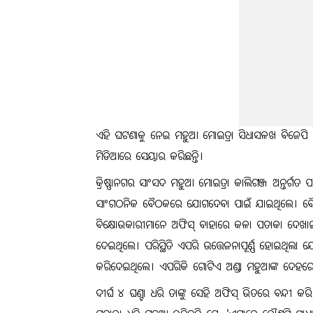
ଏହି ଘଟଣାକୁ ନେଇ ମହୁଆ ମୋଇତ୍ରା ସିଧାସଳଖ ବିଜେପି କର
ମିଡିଆରେ ସେୟାର କରିଛନ୍ତି।
କ୍ରିଷ୍ଣାନଗର ସାଂସଦ ମହୁଆ ମୋଇତ୍ରା କାଲିଗଞ୍ଜ ଅନ୍ତର୍ଗ
ସାଂଗଠନିକ ବୈଠକରେ ଯୋଗଦେବା ପାଇଁ ଯାଇଥିଲେ। ବୈଠ
ବିକ୍ଷୋଭକାରୀମାନେ ଅଫିସ୍ ବାହାରେ କଳା ପତାକା ଦେଖା
ଦେଇଥିଲେ। ପରିସ୍ଥିତି ଏପରି ଉତ୍ତେଜନାପୂର୍ଣ୍ଣ ହୋଇଥିଲା
କରିଦେଇଥିଲେ। ଏପରିକି ଗୋଟିଏ ଅଣ୍ଡା ମହୁଆଙ୍କ ଦେହରେ 
ଦୀର୍ଘ ୪ ଘଣ୍ଟା ଧରି ତାଙ୍କୁ ସେହି ଅଫିସ୍ ଭିତରେ ବନ୍ଦୀ