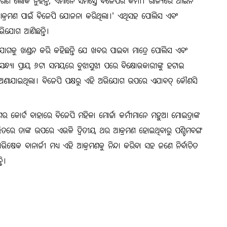
ରଣ ଲୋକ ନୁହଁନ୍ତି, ଏମାନେ ସମସ୍ତେ ବିଜେପିର କର୍ମୀ। ରାଜ୍ୟରେ ଆଇନ
ଭଳି ଆକ୍ରମଣ ପାଇଁ ବିଜେପି ଯୋଜନା କରିଥିଲା।' ଏଥିସହ ପୋଲିସ ଏବଂ
ଭିଯୋଗ ଆଣିଛନ୍ତି।
 ଅଭିଯୋଗକୁ ଖଣ୍ଡନ କରି କହିଛନ୍ତି ଯେ ଖବର ପାଇବା ମାତ୍ରେ ପୋଲିସ ଏବଂ
। ସନ୍ଧ୍ୟା ପ୍ରାୟ ୬ଟା ସମୟରେ ବୁଝାସୁଝା ପରେ ବିକ୍ଷୋଭକାରୀଙ୍କୁ ହଟାଇ
କୁ ଅଣାଯାଇଥିଲା। ବିଜେପି ପକ୍ଷରୁ ଏହି ଅଭିଯୋଗ ଉପରେ ଏଯାବତ୍ କୌଣସି
ଗର କୋର୍ଟ ବାହାରେ ବିଜେପି ମହିଳା ମୋର୍ଚ୍ଚା କର୍ମୀମାନେ ମହୁଆ ମୋଇତ୍ରାଙ୍କ
ିତରେ ତାଙ୍କ ଉପରେ ଏଭଳି ଦ୍ୱିତୀୟ ଥର ଆକ୍ରମଣ ହୋଇଥିବାରୁ ପଶ୍ଚିମବଙ୍ଗ
ିଷେକ ବାନାର୍ଜୀ ମଧ୍ୟ ଏହି ଆକ୍ରମଣକୁ ନିନ୍ଦା କରିବା ସହ ଜଣେ ନିର୍ବାଚିତ
ତି।