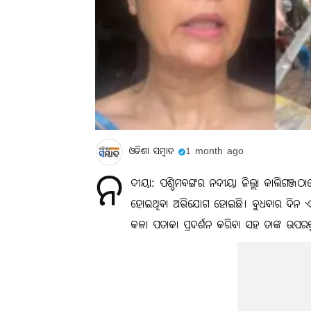
ଓଡିଶା ସମ୍ବାଦ
1 month ago
ନ
ଦୀୟା: ପଶ୍ଚିମବଙ୍ଗର ନଦୀୟା ଜିଲ୍ଲା କାଲିଗଞ୍ଜ
ହୋଇଥିବା ଅଭିଯୋଗ ହୋଇଛି। ବୁଧବାର ଦିନ ଏକ
କଳା ପତାକା ପ୍ରଦର୍ଶନ କରିବା ସହ ତାଙ୍କ ଉପରକୁ