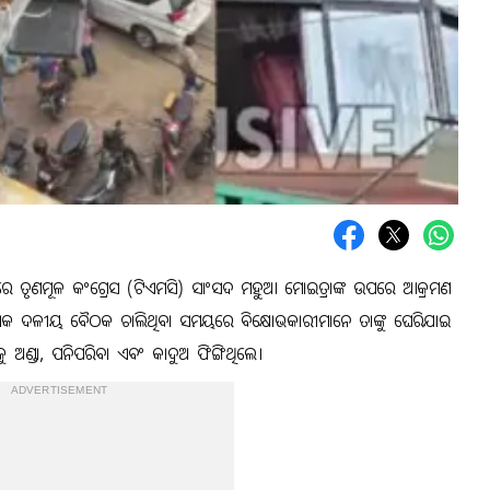
ଠାରେ ତୃଣମୂଳ କଂଗ୍ରେସ (ଟିଏମସି) ସାଂସଦ ମହୁଆ ମୋଇତ୍ରାଙ୍କ ଉପରେ ଆକ୍ରମଣ
 ଦଳୀୟ ବୈଠକ ଚାଲିଥିବା ସମୟରେ ବିକ୍ଷୋଭକାରୀମାନେ ତାଙ୍କୁ ଘେରିଯାଇ
 ଅଣ୍ଡା, ପନିପରିବା ଏବଂ କାଦୁଅ ଫିଙ୍ଗିଥିଲେ।
ADVERTISEMENT