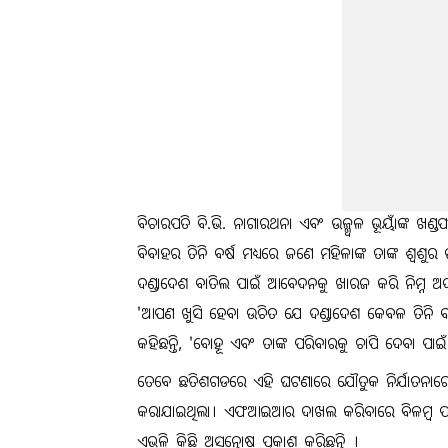
ବିଚାରପତି ବି.ଭି. ନାଗାରଥନା ଏବଂ ଉଜ୍ଜ୍ୱଳ ଭୂୟାଁଙ୍କ 
ବିବାହର ତିନି ବର୍ଷ ମଧ୍ୟରେ ଜଣେ ମହିଳାଙ୍କ ତାଙ୍କ ଶ୍ୱଶୁର
ଦଣ୍ଡାଦେଶ ବାତିଲ ପାଇଁ ଆବେଦନକୁ ଖାରଜ କରି ନିମ୍ନ ଅଦାଲତ
'ଆପଣ ଖୁସି ହେବା ଉଚିତ ଯେ ଦଣ୍ଡାଦେଶ କେବଳ ତିନି ବର
କହିଛନ୍ତି, 'ବୋହୂ ଏବଂ ତାଙ୍କ ପରିବାରକୁ ଚାପି ଦେବା ପାଇ
ତେବେ ଛତିଶଗଡରେ ଏହି ଘଟଣାରେ ଯୌତୁକ ନିର୍ଯାତନାରେ ବ
କରାଯାଇଥିଲା। ଏଫଆଇଆର ଦାଖଲ କରିବାରେ ବିଳମ୍ବ ପାଇଁ ଯୁ
ଏଭଳି କିଛି ଅସନ୍ତୋଷ ପ୍ରକାଶ କରିଛନ୍ତି ।