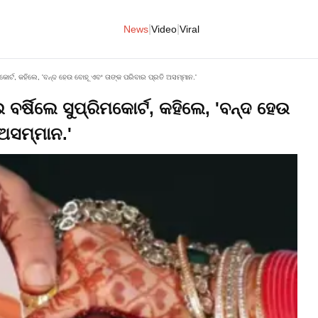
|
|
News
Video
Viral
ୋର୍ଟ, କହିଲେ, 'ବନ୍ଦ ହେଉ ବୋହୂ ଏବଂ ତାଙ୍କ ପରିବାର ପ୍ରତି ଅସମ୍ମାନ.'
୍ଷିଲେ ସୁପ୍ରିମକୋର୍ଟ, କହିଲେ, 'ବନ୍ଦ ହେଉ
 ଅସମ୍ମାନ.'