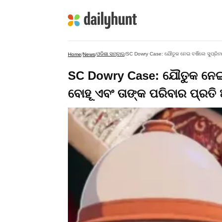
ଓଡିଶା ସମ୍ବାଦ
SC Dowry Case: ଯୌତୁକ ନେଇ ବର୍ଷିଲେ ସୁପ୍ରିମକ
Home
/
News
/
/
SC Dowry Case: ଯୌତୁକ ନେଇ ବର
ବୋହୂ ଏବଂ ତାଙ୍କ ପରିବାର ପ୍ରତି