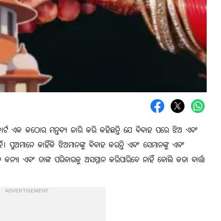
ମକୋର୍ଟ ଏକ କଠୋର ମନ୍ତବ୍ୟ ଜାରି କରି କହିଛନ୍ତି ଯେ ବିବାହ ପରେ ଝିଅ ଏବଂ
ଁ। ପୁଅମାନେ କାହିଁକି ଝିଅମାନଙ୍କୁ ବିବାହ କରନ୍ତି ଏବଂ ସେମାନଙ୍କୁ ଏବଂ
କନ୍ୟା ଏବଂ ତାଙ୍କ ପରିବାରକୁ ଅସମ୍ମାନ କରିପାରିବେ ନାହିଁ ବୋଲି କଡା ବାର୍ତ୍ତା
ADVERTISEMENT