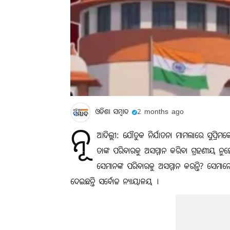
ଓଡିଶା ସମ୍ବାଦ
2 months ago
ନୂ
ଆଦିଲ୍ଲୀ: ଯୌତୁକ ନିର୍ଯାତନା ମାମଲାରେ ସୁପ୍ରି
ତାଙ୍କ ପରିବାରକୁ ଅସମ୍ମାନ କରିବା ଗ୍ରହଣୀୟ ନୁହେ
ସେମାନଙ୍କ ପରିବାରକୁ ଅସମ୍ମାନ କରନ୍ତି? ସେମାନେ 
ଦେଇଛନ୍ତି ସର୍ବୋଚ୍ଚ ନ୍ୟାୟାଳୟ ।