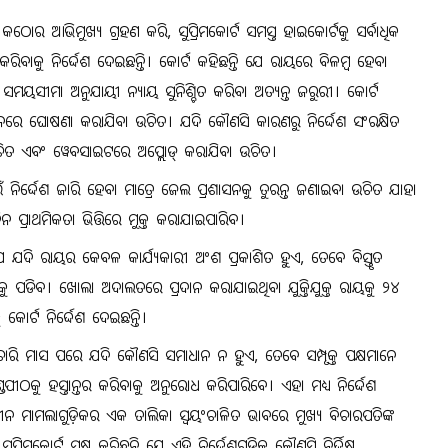
ଠୋର ଆଭିମୁଖ୍ୟ ଗ୍ରହଣ କରି, ସୁପ୍ରିମକୋର୍ଟ ସମସ୍ତ ହାଇକୋର୍ଟକୁ ସର୍ବାଧିକ
କରିବାକୁ ନିର୍ଦ୍ଦେଶ ଦେଇଛନ୍ତି। କୋର୍ଟ କହିଛନ୍ତି ଯେ ରାୟରେ ବିଳମ୍ବ ହେବା
ୁ ସମୟସୀମା ଅନୁଯାୟୀ ନ୍ୟାୟ ସୁନିଶ୍ଚିତ କରିବା ଅତ୍ୟନ୍ତ ଜରୁରୀ। କୋର୍ଟ
ିନରେ ଘୋଷଣା କରାଯିବା ଉଚିତ। ଯଦି କୌଣସି କାରଣରୁ ନିର୍ଦ୍ଦେଶ ସଂରକ୍ଷିତ
ିତ ଏବଂ ୱେବସାଇଟରେ ଅପ୍ଲୋଡ୍ କରାଯିବା ଉଚିତ।
ଇଁ ନିର୍ଦ୍ଦେଶ ଜାରି ହେବା ମାତ୍ରେ ଜେଲ ପ୍ରଶାସନକୁ ତୁରନ୍ତ ଜଣାଇବା ଉଚିତ ଯାହା
ରଦିନ ପ୍ରାଥମିକତା ଭିତ୍ତିରେ ମୁକ୍ତ କରାଯାଇପାରିବ।
 ଯେ ଯଦି ରାୟର କେବଳ କାର୍ଯ୍ୟକାରୀ ଅଂଶ ପ୍ରକାଶିତ ହୁଏ, ତେବେ ବିସ୍ତୃତ
 ପଡିବ। ଖୋଲା ଅଦାଲତରେ ପ୍ରଦାନ କରାଯାଇଥିବା ଯୁକ୍ତିଯୁକ୍ତ ରାୟକୁ ୨୪
ୋର୍ଟ ନିର୍ଦ୍ଦେଶ ଦେଇଛନ୍ତି।
ବାର ଚାରି ମାସ ପରେ ଯଦି କୌଣସି ସମାଧାନ ନ ହୁଏ, ତେବେ ସମ୍ପୃକ୍ତ ପକ୍ଷମାନେ
ପୀଠକୁ ହସ୍ତାନ୍ତର କରିବାକୁ ଅନୁରୋଧ କରିପାରିବେ। ଏହା ମଧ୍ୟ ନିର୍ଦ୍ଦେଶ
ନ ମାମଲାଗୁଡ଼ିକର ଏକ ତାଲିକା ସ୍ୱୟଂଚାଳିତ ଭାବରେ ମୁଖ୍ୟ ବିଚାରପତିଙ୍କ
ମକୋର୍ଟ ସ୍ପଷ୍ଟ କରିଛନ୍ତି ଯେ ଏହି ନିର୍ଦ୍ଦେଶଗୁଡ଼ିକ କୌଣସି ନିର୍ଦ୍ଦିଷ୍ଟ