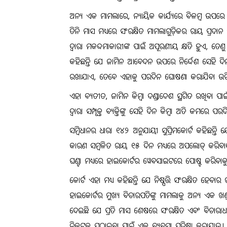
ଅନ୍ୟ ଏକ ମାମଲାରେ, ନ୍ୟାୟିକ କାର୍ଯ୍ୟରେ ବିଳମ୍ବ ଉପରେ କ
ତିନି ମାସ ମଧ୍ୟରେ ସଂରକ୍ଷିତ ମାମଲାଗୁଡ଼ିକର ରାୟ ପ୍ରଦାନ 
ଦ୍ୱାରା ମକଦ୍ଦମାକାରୀଙ୍କ ପାଇଁ ଅପୂରଣୀୟ କ୍ଷତି ହୁଏ, ତେଣ
କହିଛନ୍ତି ଯେ ଜାମିନ ଆବେଦନ ଉପରେ ନିର୍ଦ୍ଦେଶ ସେହି ଦ
ରଖାଯାଏ, ତେବେ ଏହାକୁ ପରଦିନ ଘୋଷଣା କରାଯିବା ଉଚ
ଏହା ବ୍ୟତୀତ, ଜାମିନ କିମ୍ବା ଦଣ୍ଡାଦେଶ ସ୍ଥଗିତ ରଖିବା ପା
ଦ୍ୱାରା ସମ୍ପୃକ୍ତ ବ୍ୟକ୍ତିଙ୍କୁ ସେହି ଦିନ କିମ୍ବା ଅତି କମରେ ପ
ସମ୍ବିଧାନର ଧାରା ୧୪୨ ଅନୁଯାୟୀ ସୁପ୍ରିମକୋର୍ଟ କହିଛନ୍ତି
କାରଣ ସମ୍ବଳିତ ରାୟ ୧୫ ଦିନ ମଧ୍ୟରେ ଅପଲୋଡ୍ କରିବାକୁ
ଘଣ୍ଟା ମଧ୍ୟରେ ହାଇକୋର୍ଟର ୱେବସାଇଟରେ ପୋଷ୍ଟ କରିବାକୁ କ
କୋର୍ଟ ଏହା ମଧ୍ୟ କହିଛନ୍ତି ଯେ ନିଷ୍ପତ୍ତି ସଂରକ୍ଷିତ ହେ
ହାଇକୋର୍ଟର ମୁଖ୍ୟ ବିଚାରପତିଙ୍କୁ ମାମଲାକୁ ଅନ୍ୟ ଏକ ଖଣ୍ଡ
ଦେଇଛି ଯେ ପ୍ରତି ମାସ ଶେଷରେ ସଂରକ୍ଷିତ ଏବଂ ବିଚାରାଧୀ
ନିକଟକୁ ପଠାଇବା ପାଇଁ ଏକ ବ୍ୟବସ୍ଥା ପ୍ରତିଷ୍ଠା କରାଯାଉ। ସୁପ୍ରି