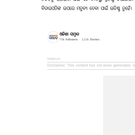
ବିଚାରପତିଙ୍କ ଉପରେ ମନ୍ତବ୍ୟ ଦେବା ପାଇଁ ଉଦ୍ଦିଷ୍ଟ ନୁହେଁ।
ଓଡିଶା ସମ୍ବାଦ
75k
followers
121k
Stories
Dailyhunt
Disclaimer
: This content has not been generated, 