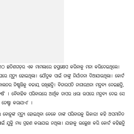
ଖଣ୍ଡପୀଠ ଛତିଶଗଡ଼ର ଏକ ମାମଲାରେ ହସ୍ତକ୍ଷେପ କରିବାକୁ ମନା କରିଦେଇଥିଲେ।
 ଘରେ ମୃତ୍ୟୁ ହୋଇଥିଲା। ଯୌତୁକ ପାଇଁ ତାଙ୍କୁ ନିର୍ଯାତନା ଦିଆଯାଉଥିଲା। କୋର୍ଟ
ର ନିଷ୍ପତ୍ତିକୁ ବଜାୟ ରଖିଛନ୍ତି। ବିଚାରପତି ନାଗାରଥନା ମନ୍ତବ୍ୟ ଦେଇଛନ୍ତି,
୍ଷ' । ବୈବାହିକ ପରିବାରରେ ଆର୍ଥିକ ଚାପର ଧାରା ଉପରେ ମନ୍ତବ୍ୟ ଦେଇ ସେ
ଁ ଚେଷ୍ଟା କରାଯାଏ' ।
ୋହୂଙ୍କ ମୃତ୍ୟୁ ହୋଇଥିବା ବେଳେ ତାଙ୍କ ପରିବାରକୁ ଭିକାରୀ କହି ଅପମାନିତ
କ୍ତି ମଧ୍ୟ ଗ୍ରହଣ କରାଯାଇ ନଥିଲା। ଯାହାକୁ ଉଲ୍ଲେଖ କରି କୋର୍ଟ କହିଛନ୍ତି