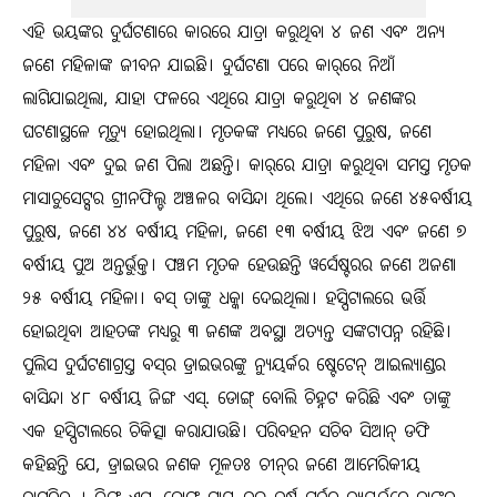
ଏହି ଭୟଙ୍କର ଦୁର୍ଘଟଣାରେ କାରରେ ଯାତ୍ରା କରୁଥିବା ୪ ଜଣ ଏବଂ ଅନ୍ୟ
ଜଣେ ମହିଳାଙ୍କ ଜୀବନ ଯାଇଛି। ଦୁର୍ଘଟଣା ପରେ କାର୍‌ରେ ନିଆଁ
ଲାଗିଯାଇଥିଲା, ଯାହା ଫଳରେ ଏଥିରେ ଯାତ୍ରା କରୁଥିବା ୪ ଜଣଙ୍କର
ଘଟଣାସ୍ଥଳେ ମୃତ୍ୟୁ ହୋଇଥିଲା। ମୃତକଙ୍କ ମଧ୍ୟରେ ଜଣେ ପୁରୁଷ, ଜଣେ
ମହିଳା ଏବଂ ଦୁଇ ଜଣ ପିଲା ଅଛନ୍ତି। କାର୍‌ରେ ଯାତ୍ରା କରୁଥିବା ସମସ୍ତ ମୃତକ
ମାସାଚୁସେଟ୍ସର ଗ୍ରୀନଫିଲ୍ଡ ଅଞ୍ଚଳର ବାସିନ୍ଦା ଥିଲେ। ଏଥିରେ ଜଣେ ୪୫ବର୍ଷୀୟ
ପୁରୁଷ, ଜଣେ ୪୪ ବର୍ଷୀୟ ମହିଳା, ଜଣେ ୧୩ ବର୍ଷୀୟ ଝିଅ ଏବଂ ଜଣେ ୭
ବର୍ଷୀୟ ପୁଅ ଅନ୍ତର୍ଭୁକ୍ତ। ପଞ୍ଚମ ମୃତକ ହେଉଛନ୍ତି ୱର୍ସେଷ୍ଟରର ଜଣେ ଅଜଣା
୨୫ ବର୍ଷୀୟ ମହିଳା। ବସ୍ ତାଙ୍କୁ ଧକ୍କା ଦେଇଥିଲା। ହସ୍ପିଟାଲରେ ଭର୍ତ୍ତି
ହୋଇଥିବା ଆହତଙ୍କ ମଧ୍ୟରୁ ୩ ଜଣଙ୍କ ଅବସ୍ଥା ଅତ୍ୟନ୍ତ ସଙ୍କଟାପନ୍ନ ରହିଛି।
ପୁଲିସ ଦୁର୍ଘଟଣାଗ୍ରସ୍ତ ବସ୍‌ର ଡ୍ରାଇଭରଙ୍କୁ ନ୍ୟୁୟର୍କର ଷ୍ଟେଟେନ୍ ଆଇଲ୍ୟାଣ୍ଡର
ବାସିନ୍ଦା ୪୮ ବର୍ଷୀୟ ଜିଙ୍ଗ ଏସ୍‌. ଡୋଙ୍ଗ୍ ବୋଲି ଚିହ୍ନଟ କରିଛି ଏବଂ ତାଙ୍କୁ
ଏକ ହସ୍ପିଟାଲରେ ଚିକିତ୍ସା କରାଯାଉଛି। ପରିବହନ ସଚିବ ସିଆନ୍‌ ଡଫି
କହିଛନ୍ତି ଯେ, ଡ୍ରାଇଭର ଜଣକ ମୂଳତଃ ଚୀନ୍‌ର ଜଣେ ଆମେରିକୀୟ