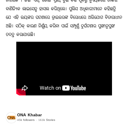
ନାଗରିକ । ଜିଙ୍ଗ ଏସ୍‌. ଡୋଙ୍ଗ ପ୍ରାୟ ଦୁଇ ବର୍ଷ ପୂର୍ବରୁ ନ୍ୟୁୟର୍କରେ ତାଙ୍କର
ବାଣିଜ୍ୟିକ ଲାଇସେନ୍ସ ହାସଲ କରିଥିଲେ। ପୁଲିସ ଅଧିକାରୀମାନେ କହିଛନ୍ତି
ଯେ ଏହି ଭୟଙ୍କର ଘଟଣାରେ ଡ୍ରାଇଭରଙ୍କ ବିରୋଧରେ ଅଭିଯୋଗ ବିଚାରାଧୀନ
ଅଛି। ସଠିକ୍ କାରଣ ନିର୍ଣ୍ଣୟ କରିବା ପାଇଁ ସମ୍ପୂର୍ଣ୍ଣ ଦୁର୍ଘଟଣାର ପୁଙ୍ଖାନୁପୁଙ୍ଖ
ତଦନ୍ତ କରାଯାଉଛି।
ONA Khabar
45k
followers
161k
Stories