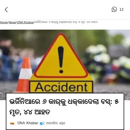
12
ଭର୍ଜିନିଆରେ ୬ କାର୍‌କୁ ଧକ୍କାଦେଲା ବସ୍: ୫ ମୃତ, ୪୪ ଆହତ
Home
/
News
/
ONA Khabar
/
ଭର୍ଜିନିଆରେ ୬ କାର୍‌କୁ ଧକ୍କାଦେଲା ବସ୍: ୫
ମୃତ, ୪୪ ଆହତ
ONA Khabar
2 months ago