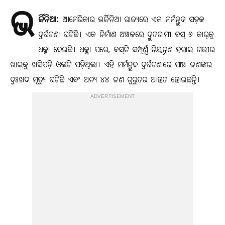
ଭ
ର୍ଜିନିଆ:
ଆମେରିକାର ଭର୍ଜିନିଆ ରାଜ୍ୟରେ ଏକ ମର୍ମନ୍ତୁଦ ସଡ଼କ
ଦୁର୍ଘଟଣା ଘଟିଛି। ଏକ ନିର୍ମାଣ ଅଞ୍ଚଳରେ ଦ୍ରୁତଗାମୀ ବସ୍ ୬ କାର୍‌କୁ
ଧକ୍କା ଦେଇଛି। ଧକ୍କା ପରେ, ବସ୍‌ଟି ସମ୍ପୂର୍ଣ୍ଣ ନିୟନ୍ତ୍ରଣ ହରାଇ ଗଭୀର
ଖାଇକୁ ଖସିପଡ଼ି ଓଲଟି ପଡ଼ିଥିଲା। ଏହି ମର୍ମନ୍ତୁଦ ଦୁର୍ଘଟଣାରେ ପାଞ୍ଚ ଜଣଙ୍କର
ଦୁଃଖଦ ମୃତ୍ୟୁ ଘଟିଛି ଏବଂ ଅନ୍ୟ ୪୪ ଜଣ ଗୁରୁତର ଆହତ ହୋଇଛନ୍ତି।
ADVERTISEMENT