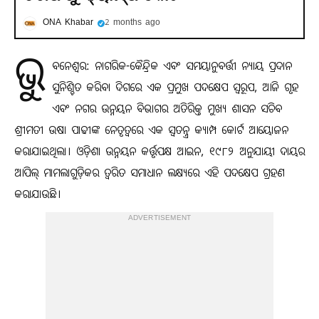
ONA Khabar
2 months ago
ଭୁ
ବନେଶ୍ବର: ନାଗରିକ-କୈନ୍ଦ୍ରିକ ଏବଂ ସମୟାନୁବର୍ତ୍ତୀ ନ୍ୟାୟ ପ୍ରଦାନ
ସୁନିଶ୍ଚିତ କରିବା ଦିଗରେ ଏକ ପ୍ରମୁଖ ପଦକ୍ଷେପ ସ୍ୱରୂପ, ଆଜି ଗୃହ
ଏବଂ ନଗର ଉନ୍ନୟନ ବିଭାଗର ଅତିରିକ୍ତ ମୁଖ୍ୟ ଶାସନ ସଚିବ
ଶ୍ରୀମତୀ ଉଷା ପାଢୀଙ୍କ ନେତୃତ୍ୱରେ ଏକ ସ୍ୱତନ୍ତ୍ର କ୍ୟାମ୍ପ କୋର୍ଟ ଆୟୋଜନ
କରାଯାଇଥିଲା। ଓଡ଼ିଶା ଉନ୍ନୟନ କର୍ତ୍ତୃପକ୍ଷ ଆଇନ, ୧୯୮୨ ଅନୁଯାୟୀ ଦାୟର
ଆପିଲ୍ ମାମଲାଗୁଡ଼ିକର ତ୍ୱରିତ ସମାଧାନ ଲକ୍ଷ୍ୟରେ ଏହି ପଦକ୍ଷେପ ଗ୍ରହଣ
କରାଯାଉଛି।
ADVERTISEMENT