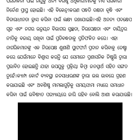
ପରିଚାଳନା ପାଇଁ ନିଯୁକ୍ତ ଅନ୍ୟ ବରିଷ୍ଠ ଅଧିକାରୀମାନଙ୍କୁ ମଧ୍ୟ ସରକାରୀ
ନିର୍ଦ୍ଦେଶ ପ୍ରାପ୍ତ ହୋଇଛି। ଏହି ବିକେନ୍ଦ୍ରୀକରଣ ପଦ୍ଧତି ଦକ୍ଷତା ବୃଦ୍ଧି ଏବଂ
ବିଚାରାଧୀନତା ହ୍ରାସ କରିବା ପାଇଁ ଲକ୍ଷ୍ୟ ରଖାଯାଇଛି।ଏହି ଅନନ୍ୟ ପଦକ୍ଷେପ
ଗୃହ ଏବଂ ନଗର ଉନ୍ନୟନ ବିଭାଗର ସ୍ୱଚ୍ଛତା, ନିରପେକ୍ଷତା ଏବଂ ଦାୟିତ୍ୱର
ନୀତିକୁ ବଜାୟ ରଖିବା ପାଇଁ ପ୍ରତିବଦ୍ଧତାକୁ ପ୍ରତିଫଳିତ କରେ। ଏହା
ନାଗରିକମାନଙ୍କୁ ଏକ ନିରପେକ୍ଷ ଶୁଣାଣି ପ୍ଲାଟଫର୍ମ ପ୍ରଦାନ କରିବାକୁ ଚେଷ୍ଟା
କରେ ଯେଉଁମାନେ ବିଶ୍ୱାସ କରନ୍ତି ଯେ ସେମାନେ ପ୍ରଶାସନିକ ନିଷ୍ପତ୍ତି ଦ୍ୱାରା
ପ୍ରଭାବିତ ହୋଇଛନ୍ତି ଯାହା ଉପଯୁକ୍ତ ପ୍ରକ୍ରିୟା କିମ୍ବା ଜନସ୍ୱାର୍ଥ ସହିତ ସଙ୍ଗତ
ନୁହେଁ।କ୍ୟାମ୍ପ କୋର୍ଟ ବ୍ୟବସ୍ଥା ଜନସାଧାରଣଙ୍କ ଦ୍ୱାରା ଭଲ ଭାବରେ ଗ୍ରହଣ
କରାଯାଇଛି ଏବଂ ଅବଶିଷ୍ଟ ମାମଲାଗୁଡ଼ିକୁ ସମୟସୀମା ମଧ୍ୟରେ ସମାଧାନ
କରିବା ପାଇଁ ଭବିଷ୍ୟତ ପର‌୍ୟ୍ୟାୟରେ ଜାରି ରହିବ ବୋଲି ଆଶା କରାଯାଉଛି।