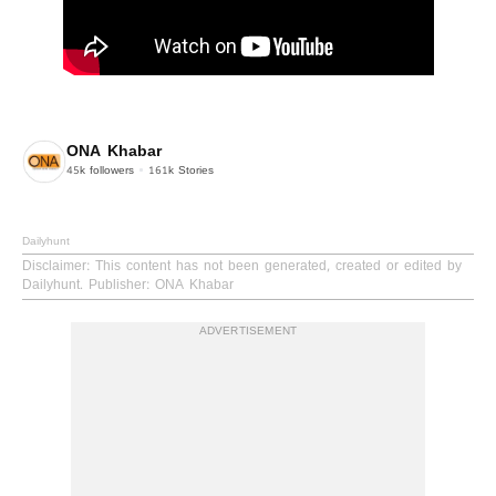
ONA Khabar
45k
followers
161k
Stories
Dailyhunt
Disclaimer
: This content has not been generated, created or edited by
Dailyhunt. Publisher: ONA Khabar
ADVERTISEMENT