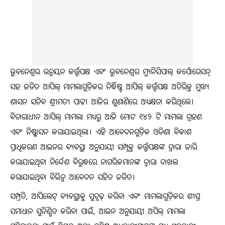
ଭୁବନେଶ୍ୱର ଉନ୍ନୟନ କର୍ତ୍ତୃପକ୍ଷ ଏବଂ ଭୁବନେଶ୍ୱର ମ୍ୟୁନିସିପାଲ୍ କର୍ପୋରେସନ୍
ସହ ଜଡିତ ଆପିଲ୍ ମାମଲାଗୁଡ଼ିକର ନିର୍ଦ୍ଧିଷ୍ଟ ଆପିଲ୍ କର୍ତ୍ତୃପକ୍ଷ ଅତିରିକ୍ତ ମୁଖ୍ୟ
ଶାସନ ସଚିବ ଶ୍ରୀମତୀ ପାଢୀ ଆଜିର ଶୁଣାଣିରେ ଅଧ୍ୟକ୍ଷତା କରିଥିଲେ।
ବିଚାରାଧୀନ ଆପିଲ୍ ମାମଲା ମଧ୍ୟରୁ ଆଜି ମୋଟ ୧୪୨ ଟି ମାମଲା ଗ୍ରହଣ
ଏବଂ ନିଷ୍କାସନ କରାଯାଇଥିଲା। ଏହି ଆବେଦନଗୁଡ଼ିକ ଓଡିଶା ବିକାଶ
ପ୍ରାଧିକରଣ ଆଇନର ବ୍ୟବସ୍ଥା ଅନୁଯାୟୀ ସମ୍ପୃକ୍ତ କର୍ତ୍ତୃପକ୍ଷଙ୍କ ଦ୍ୱାରା ଜାରି
କରାଯାଇଥିବା ନିର୍ଦ୍ଦେଶ ବିରୁଦ୍ଧରେ ନାଗରିକମାନଙ୍କ ଦ୍ୱାରା ଦାଖଲ
କରାଯାଇଥିବା ବିଭିନ୍ନ ଆବେଦନ ସହିତ ଜଡିତ।
ସମ୍ପ୍ରତି, ଆପିଲେଟ୍ ବ୍ୟବସ୍ଥାକୁ ସୁଦୃଢ଼ କରିବା ଏବଂ ମାମଲାଗୁଡ଼ିକର ଶୀଘ୍ର
ସମାଧାନ ସୁନିଶ୍ଚିତ କରିବା ପାଇଁ, ଆଇନ ଅନୁଯାୟୀ ଅପିଲ୍ ମାମଲା