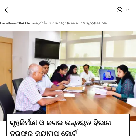
12
ଗୃହନିର୍ମାଣ ଓ ନଗର ଉନ୍ନୟନ ବିଭାଗ ତରଫରୁ କ୍ୟାମ୍ପ କୋର୍ଟ
Home
/
News
/
ONA Khabar
/
ଗୃହନିର୍ମାଣ ଓ ନଗର ଉନ୍ନୟନ ବିଭାଗ
ତରଫରୁ କ୍ୟାମ୍ପ କୋର୍ଟ