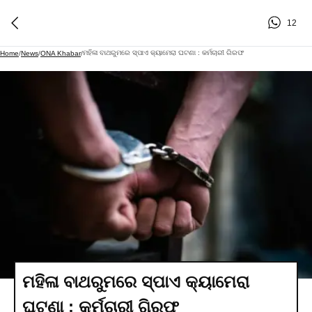
12
ମହିଳା ବାଥରୁମରେ ସ୍ପାଏ କ୍ୟାମେରା ଘଟଣା : କର୍ମଚାରୀ ଗିରଫ
Home
/
News
/
ONA Khabar
/
ମହିଳା ବାଥରୁମରେ ସ୍ପାଏ କ୍ୟାମେରା
ଘଟଣା : କର୍ମଚାରୀ ଗିରଫ