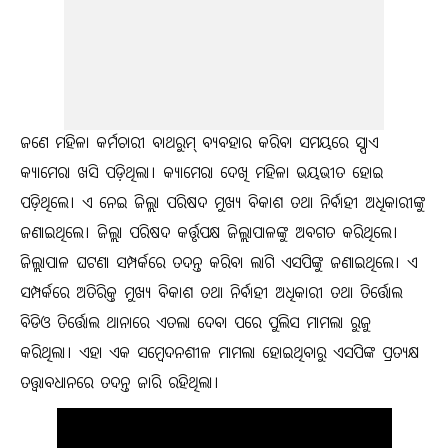
ଜଣେ ମହିଳା କର୍ମଚାରୀ ବାଥରୁମ୍ ବ୍ୟବହାର କରିବା ସମୟରେ ସ୍ପାଏ
କ୍ୟାମେରା ଖସି ପଡ଼ିଥିଲା। କ୍ୟାମେରା ଦେଖି ମହିଳା ଭୟଭୀତ ହୋଇ
ପଡ଼ିଥିଲେ। ଏ ନେଇ ଜିଲ୍ଲା ପରିଷଦ ମୁଖ୍ୟ ବିକାଶ ତଥା ନିର୍ବାହୀ ଅଧିକାରୀଙ୍କୁ
ଜଣାଇଥିଲେ। ଜିଲ୍ଲା ପରିଷଦ କର୍ତ୍ତୃପକ୍ଷ ଜିଲ୍ଲାପାଳଙ୍କୁ ଅବଗତ କରିଥିଲେ।
ଜିଲ୍ଲାପାଳ ଘଟଣା ସମ୍ପର୍କରେ ତଦନ୍ତ କରିବା ଲାଗି ଏସପିଙ୍କୁ ଜଣାଇଥିଲେ। ଏ
ସମ୍ପର୍କରେ ଅତିରିକ୍ତ ମୁଖ୍ୟ ବିକାଶ ତଥା ନିର୍ବାହୀ ଅଧିକାରୀ ତଥା ତିର୍ତ୍ତୋଲ
ବିଡିଓ ତିର୍ତ୍ତୋଲ ଥାନାରେ ଏତଲା ଦେବା ପରେ ପୁଲିସ ମାମଲା ରୁଜୁ
କରିଥିଲା। ଏହା ଏକ ସମ୍ବେଦନଶୀଳ ମାମଲା ହୋଇଥିବାରୁ ଏସପିଙ୍କ ପ୍ରତ୍ୟକ୍ଷ
ତତ୍ତ୍ବାବଧାନରେ ତଦନ୍ତ ଜାରି ରହିଥିଲା।