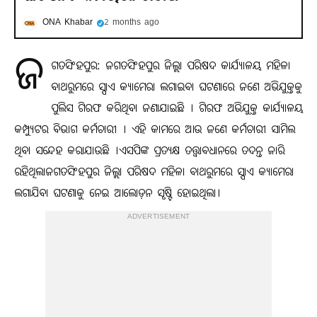
ONA Khabar
2 months ago
ଜ
ଗତସିଂହପୁର: ଜଗତସିଂହପୁର ଜିଲ୍ଲା ପରିଷଦ କାର୍ଯ୍ୟାଳୟ ମହିଳା
ବାଥରୁମରେ ସ୍ପାଏ କ୍ୟାମେରା ଲଗାଇବା ଘଟଣାରେ ଜଣେ ଅଭିଯୁକ୍ତକୁ
ପୁଲିସ ଗିରଫ କରିଥିବା ଜଣାଯାଇଛି । ଗିରଫ ଅଭିଯୁକ୍ତ କାର୍ଯ୍ଯାଳୟ
କମ୍ପ୍ଯୁଟର ବିଭାଗ କର୍ମଚାରୀ । ଏହି କାମରେ ଆଉ ଜଣେ କର୍ମଚାରୀ ସାମିଲ
ଥିବା ସନ୍ଦେହ କରାଯାଉଛି ।ଏସପିଙ୍କ ପ୍ରତ୍ୟକ୍ଷ ତତ୍ତ୍ବାବଧାନରେ ତଦନ୍ତ ଜାରି
ରହିଥିଲାଜଗତସିଂହପୁର ଜିଲ୍ଲା ପରିଷଦ ମହିଳା ବାଥରୁମରେ ସ୍ପାଏ କ୍ୟାମେରା
ଲଗାଯିବା ଘଟଣାକୁ ନେଇ ଆଲୋଡ଼ନ ସୃଷ୍ଟି ହୋଇଥିଲା।
ADVERTISEMENT