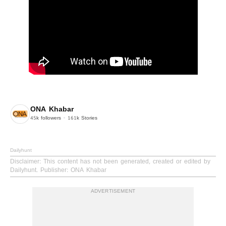
ONA Khabar
45k
followers
161k
Stories
Dailyhunt
Disclaimer
: This content has not been generated, created or edited by
Dailyhunt. Publisher: ONA Khabar
ADVERTISEMENT