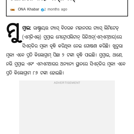
ONA Khabar
2 months ago
ମୁ
ମ୍ବାଇ:
ରାଷ୍ଟ୍ରାୟତ୍ତ ଗ୍ୟାସ୍ ବିତରକ ମହାନଗର ଗ୍ୟାସ୍ ଲିମିଟେଡ୍
(ଏମ୍‌ଜିଏଲ୍) ମୁମ୍ବାଇ ମେଟ୍ରୋପଲିଟାନ୍ ରିଜିଅନ୍(ଏମ୍ଏମ୍ଆର)ରେ
ସିଏନ୍‌ଜିର ମୂଲ୍ୟ ବୃଦ୍ଧି କରିଥିବା ନେଇ ଗୋଷଣା କରିଛି। ଖୁଚୁରା
ମୂଲ୍ୟ ଏବେ ପ୍ରତି କିଲୋଗ୍ରାମ୍ ପିଛା ୨ ଟଙ୍କା ବୃଦ୍ଧି ପାଇଛି। ମୁମ୍ବାଇ, ଥାଣେ,
ନଭି ମୁମ୍ବାଇ ଏବଂ ଏମଏମଆରର ଅନ୍ୟାନ୍ୟ ସ୍ଥାନରେ ସିଏନ୍‌ଜିର ମୂଲ୍ୟ ଏବେ
ପ୍ରତି କିଲୋଗ୍ରାମ ୮୬ ଟଙ୍କା ହୋଇଛି।
ADVERTISEMENT