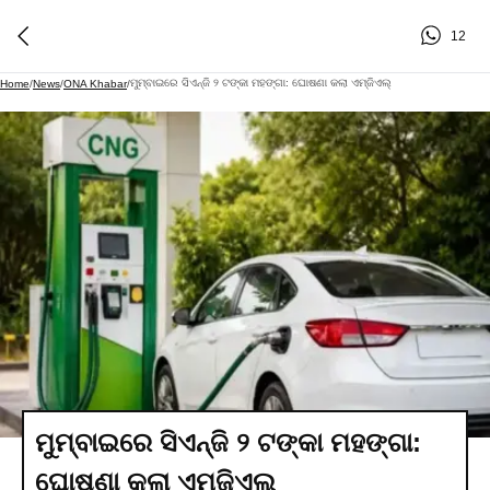
12
ମୁମ୍ବାଇରେ ସିଏନ୍‌ଜି ୨ ଟଙ୍କା ମହଙ୍ଗା: ଘୋଷଣା କଲା ଏମ୍‌ଜିଏଲ୍
Home
/
News
/
ONA Khabar
/
ମୁମ୍ବାଇରେ ସିଏନ୍‌ଜି ୨ ଟଙ୍କା ମହଙ୍ଗା:
ଘୋଷଣା କଲା ଏମ୍‌ଜିଏଲ୍