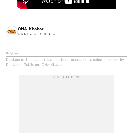
ONA Khabar
45k
followers
161k
Stories
Dailyhunt
Disclaimer
: This content has not been generated, created or edited by
Dailyhunt. Publisher: ONA Khabar
ADVERTISEMENT