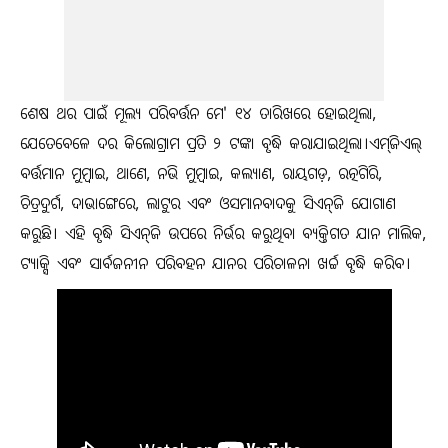
ଶେଷ ଥର ପାଇଁ ମୂଲ୍ୟ ପରିବର୍ତ୍ତନ ମେ' ୧୪ ତାରିଖରେ ହୋଇଥିଲା,
ଯେତେବେଳେ ଦର କିଲୋଗ୍ରାମ ପ୍ରତି ୨ ଟଙ୍କା ବୃଦ୍ଧି କରାଯାଇଥିଲା।ଏମ୍‌ଜିଏଲ୍
ବର୍ତ୍ତମାନ ମୁମ୍ବାଇ, ଥାଣେ, ନଭି ମୁମ୍ବାଇ, କଲ୍ୟାଣ, ରାୟଗଡ଼, ରତ୍ନଗିରି,
ଚିତ୍ରଦୁର୍ଗ, ଦାଭାଙ୍ଗେରେ, ଲାଟୁର ଏବଂ ଓସମାନବାଦକୁ ସିଏନ୍‌ଜି ଯୋଗାଣ
କରୁଛି। ଏହି ବୃଦ୍ଧି ସିଏନ୍‌ଜି ଉପରେ ନିର୍ଭର କରୁଥିବା ବ୍ୟକ୍ତିଗତ ଯାନ ମାଲିକ,
ଟ୍ୟାକ୍ସି ଏବଂ ସାର୍ବଜନୀନ ପରିବହନ ଯାନର ପରିଚାଳନା ଖର୍ଚ୍ଚ ବୃଦ୍ଧି କରିବ।