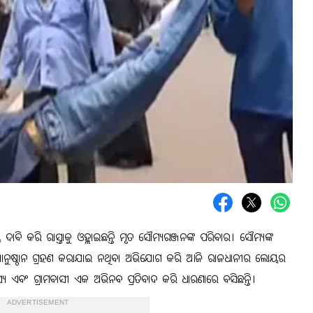
ଦାବି କରି ରାସ୍ତାକୁ ଓହ୍ଲାଇଛନ୍ତି ମୃତ ସୌମ୍ୟରଞ୍ଜନଙ୍କ ପରିବାର। ସୌମ୍ୟଙ୍କ
ର୍ଯ୍ୟାନୁଷ୍ଠାନ ଗ୍ରହଣ କରାଯାଇ ନଥିବା ଅଭିଯୋଗ କରି ଆଜି ରାଜଧାନୀର ଲୋୟର
ୟ ଏବଂ ଗ୍ରାମବାସୀ ଏକ ଅଭିନବ ପ୍ରତିବାଦ କରି ଧାରଣାରେ ବସିଛନ୍ତି।
ADVERTISEMENT