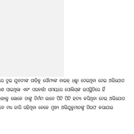
ରେ ଦୁଇ ଯୁବତୀଙ୍କ ଗାଡ଼ିକୁ ସୌମ୍ୟଙ୍କ ବାଇକ୍ ଧକ୍କା ଦେଇଥିବା ନେଇ ଅଭିଯୋଗ
ଶ ପାଇଥିଲା ଏବଂ ପରବର୍ତ୍ତୀ ସମୟରେ ପୋଲିସ୍‌ଙ୍କ ଉପସ୍ଥିତିରେ ହିଁ
୍ତ୍ୟକ୍ତ ଲୋକେ ତାଙ୍କୁ ନିର୍ମମ ଭାବେ ପିଟି ପିଟି ହତ୍ୟା କରିଥିବା ନେଇ ଅଭିଯୋଗ
ଧ୍ୟ ଜାରି ରହିଥିବା ବେଳେ ମୁଖ୍ୟ ଅଭିଯୁକ୍ତମାନଙ୍କୁ ଗିରଫ କରାଯାଇ