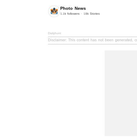
Photo News
1.1k
followers
18k
Stories
Dailyhunt
Disclaimer
: This content has not been generated, c