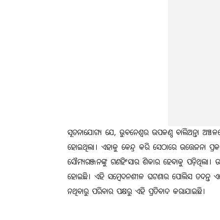
ସୂଚନାଯୋଗ୍ୟ ଯେ, ଭୁବନେଶ୍ୱର ଉପକଣ୍ଠ ବାଲିଅନ୍ତା ଅଞ୍ଚଳ
ହୋଇଥିଲା। ଏହାକୁ କେନ୍ଦ୍ର କରି ସେଠାରେ ଉତ୍ତେଜନା ପ୍ରକା
ସୌମ୍ୟରଞ୍ଜନଙ୍କୁ ଗଣହିଂସାର ଶିକାର ହେବାକୁ ପଡ଼ିଥିଲା। ଉତ
ହୋଇଛି। ଏହି ସମ୍ବେଦନଶୀଳ ଘଟଣାର ପୋଲିସ ତଦନ୍ତ ଏବେ ମ
ନଥିବାରୁ ପରିବାର ପକ୍ଷରୁ ଏହି ପ୍ରତିବାଦ କରାଯାଇଛି।