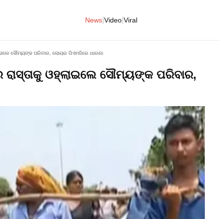
|
|
News
Video
Viral
ଓହ୍ଲାଇଲେ ସୌମ୍ୟଙ୍କ ପରିବାର, ଲୋୟର ପିଏମଜିରେ ଧାରଣା
ିରେ ରାସ୍ତାକୁ ଓହ୍ଲାଇଲେ ସୌମ୍ୟଙ୍କ ପରିବାର,