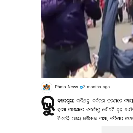
Photo News
2 months ago
ଭୁ
ବନେଶ୍ୱର:
ବାଲିଅନ୍ତା ବର୍ବରତା ଘଟଣାରେ ନ୍ୟାୟ 
ହତ୍ୟା ମାମଲାରେ ଏପର୍ଯ୍ୟନ୍ତ କୌଣସି ଦୃଢ଼ କା
ପିଏମଜି ଠାରେ ସୌମ୍ୟଙ୍କ ମାଆ, ପରିବାର ସଦସ୍