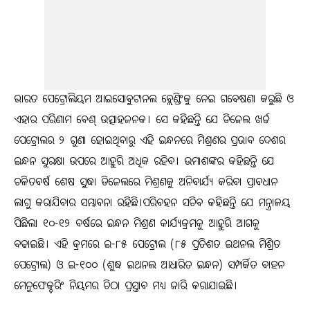
ଭାରତ ପେଟ୍ରୋଲିୟମ ଆଇସୋବୁଟାନଲ ବ୍ଲେଣ୍ଡିଂକୁ ନେଇ ଗବେଷଣା କରୁଛି ଓ
ଏହାର ପରିଣାମ ବେଶ୍ ଉତ୍ସାହଜନକ। ସେ କହିଛନ୍ତି ଯେ ଡିଜେଲ ଖର୍ଚ୍ଚ
ପେଟ୍ରୋଲର ୨ ଗୁଣା ହୋଇଥିବାରୁ ଏହି ଇନ୍ଧନରେ ମିଶ୍ରଣର ପ୍ରଭାବ ଦେଶର
ଇନ୍ଧନ ସୁରକ୍ଷା ଉପରେ ଆହୁରି ଅଧିକ ରହିବ। ଉମାଶଙ୍କର କହିଛନ୍ତି ଯେ
ଚଳିତବର୍ଷ ଶେଷ ସୁଦ୍ଧା ଡିଜେଲରେ ମିଶ୍ରଣକୁ ଅନିବାର୍ଯ୍ୟ କରିବା ପ୍ରାବଧାନ
ଲାଗୁ କରାଯିବାର ସମ୍ଭାବନା ରହିଛି।ପରିବହନ ସଚିବ କହିଛନ୍ତି ଯେ ମନ୍ତ୍ରାଳୟ
ପିଛିଲା ୧୦-୧୨ ବର୍ଷରେ ଇନ୍ଧନ ମିଶ୍ରଣ କାର୍ଯ୍ୟକ୍ରମକୁ ଆହୁରି ଆଗକୁ
ବଢାଇଛି। ଏହି କ୍ରମରେ ଇ-୮୫ ପେଟ୍ରୋଲ (୮୫ ପ୍ରତିଶତ ଇଥନଲ ମିଶ୍ରିତ
ପେଟ୍ରୋଲ) ଓ ଇ-୧୦୦ (ଶୁଦ୍ଧ ଇଥନଲ ଆଧାରିତ ଇନ୍ଧନ) ସମ୍ପର୍କିତ ବାହନ
ମେନୁଫେକ୍ଚରିଂ ନିୟମର ଚିଠା ପ୍ରସ୍ତାବ ମଧ୍ୟ ଜାରି କରାଯାଇଛି।