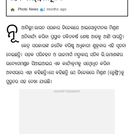
Photo News
2 months ago
ନୂ
ଆଦିଲ୍ଲୀ:ଭାରତ ସରକାର ଡିଜେଲରେ ଆଇସୋବୁଟାନଲ ମିଶ୍ରଣ
ଅନିବାର୍ଯ୍ୟ କରିବା ପ୍ରସ୍ତାବ ଚଳିତବର୍ଷ ଶେଷ ଆଡକୁ ଆଣି ପାରନ୍ତି।
କେନ୍ଦ୍ର ସରକାରଙ୍କ ଜନୈକ ବରିଷ୍ଠ ଅଧିକାରୀ ଶୁକ୍ରବାର ଏହି ସୂଚନା
ଦେଇଛନ୍ତି। ସଡ଼କ ପରିବହନ ଓ ରାଜମାର୍ଗ ମନ୍ତ୍ରାଳୟ ସଚିବ ଭି.ଉମାଶଙ୍କର
ଉଦ୍ୟୋଗମଣ୍ଡଳ ସିଆଇଆଇର ଏକ କାର୍ଯ୍ୟକ୍ରମକୁ ସମ୍ବୋଧିତ କରିବା
ଅବସରରେ ଏହା କହିଛନ୍ତି।ସେ କହିଛନ୍ତି ଯେ ଡିଜେଲରେ ମିଶ୍ରଣ (ବ୍ଲେଣ୍ଡିଂ)କୁ
ଗୁରୁତର ସହ ଦେଖା ଯାଉଛି।
ADVERTISEMENT