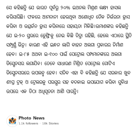
ସେ କହିଛନ୍ତି ଯେ ଭାରତ ପୂର୍ବରୁ ୨୦% ଇଥନଲ ମିଶ୍ରଣ ଲକ୍ଷ୍ୟ ହାସଲ
କରିସାରିଛି। ଫଳରେ ଆମଦାନୀ ହେଉଥିବା ଅଶୋଧିତ ତୈଳ ନିର୍ଭରତା ହ୍ରାସ
କରିବା ଓ ଉତ୍ସର୍ଜନ ହ୍ରାସ କରିବାରେ ସହାୟତା ମିଳିଛି।ଉମାଶଙ୍କର କହିଛନ୍ତି
ଯେ ଇ-୨୦ ସ୍ତରରେ ବ୍ଲେଣ୍ଡିଂକୁ ନେଇ କିଛି ଚିନ୍ତା ରହିଛି, ହେଲେ ଏଠାରେ ସ୍ଥିତି
ସମ୍ପୂର୍ଣ୍ଣ ଭିନ୍ନ। କାରଣ ଏହି ଇନ୍ଧନ ଲାଗି ବାହନ ଅଲଗା ପ୍ରକାରର ନିର୍ମାଣ
ହେବ। ଇ-୮୫ ଅଥବା ଇ-୧୦୦ ପାଇଁ ପେଟ୍ରୋଲ ପମ୍ପମାନଙ୍କରେ ଅଲଗା
ଡିସ୍ପେନସର ଲଗାଯିବ। ତେବେ ସାଧାରଣ ମିଶ୍ରିତ ପେଟ୍ରୋଲ ଗୋଟିଏ
ଡିସ୍ପେନସରରେ ଉପଲବ୍ଧ ହେବ। ସଚିବ ଏହା ବି କହିଛନ୍ତି ଯେ ସରକାର ଖୁ୍ବ
ଶୀଘ୍ର ଟ୍ରକ୍ ଓ ଟ୍ରେଲରକୁ ପରସ୍ପର ସହ ବଦଳାଇ ଉପଯୋଗ କରିବା ସୁବିଧା
ଉପରେ ଏକ ଚିଠା ଅଧିସୂଚନା ଆଣି ପାରନ୍ତି।
Photo News
1.1k
followers
18k
Stories