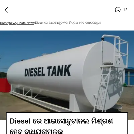
12
Diesel ରେ ଆଇସୋବୁଟାନଲ ମିଶ୍ରଣ ହେବ ବାଧ୍ୟତାମୂଳକ
Home
/
News
/
Photo News
/
Diesel ରେ ଆଇସୋବୁଟାନଲ ମିଶ୍ରଣ
ହେବ ବାଧ୍ୟତାମୂଳକ