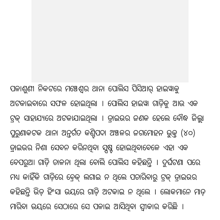
ପଳାଶୁଣୀ ନିକଟରେ ମଞ୍ଚେଶ୍ଵର ଥାନା ପୋଲିସ ପିସିଆର୍ ହାଇୱାକୁ
ଅଟକାଇବାରେ ସଫଳ ହୋଇଥିଲା । ପୋଲିସ ହାଇୱା ଗାଡ଼ିକୁ ଆଉ ଏକ
ଟ୍ରକ୍ ସାହାଯ୍ୟରେ ଅଟକାଯାଇଥିଲା । ଡ୍ରାଇଭର ଜଣକ ହେଲେ ବୌଦ୍ଧ ଜିଲ୍ଲା
ପୁରୁଣାକଟକ ଥାନା ଅନ୍ତର୍ଗତ କଣ୍ଟିପଦା ଅଞ୍ଚଳର ଜଗମୋହନ ଭୁକ୍ତ (୪୦)
ଡ୍ରାଇଭର ନିଶା ସେବନ କରିନଥିବା ସ୍ପଷ୍ଟ ହୋଇଥିବାବେଳେ ଏହା ଏକ
ବେପରୁଆ ଗାଡ଼ି ଚାଳନା ଥିଲା ବୋଲି ପୋଲିସ କହିଛନ୍ତି । ଦୁର୍ଘଟଣା ପରେ
ମଧ୍ୟ କାହିଁକି ଗାଡ଼ିରେ ବ୍ରେକ୍ ଲଗାଇ ନ ଥିଲେ ପଚାରିବାରୁ ଟ୍ରକ୍ ଡ୍ରାଇଭର
କହିଛନ୍ତି ଭିଡ଼ ହିଂସା ଭୟରେ ଗାଡ଼ି ଅଟକାଇ ନ ଥିଲେ । ଲୋକମାନେ ମାଡ଼
ମାରିବା ଭୟରେ ସେଠାରେ ସେ ପଳାଇ ଆସିଥିବା ସ୍ୱୀକାର କରିଛି ।