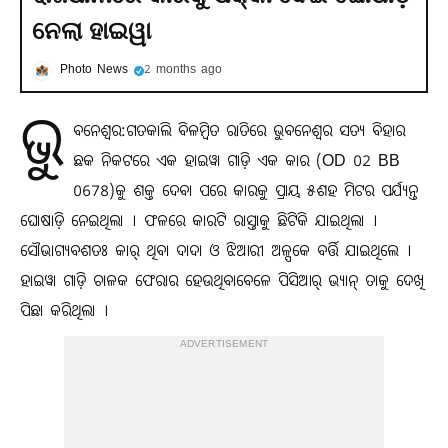
ନେଲା ହାଇୱା
Photo News
2 months ago
ଭୁ
ବନେଶ୍ୱର:ଗତକାଲି ବିଳମ୍ବିତ ରାତିରେ ଭୁବନେଶ୍ୱର ସତ୍ୟ ବିହାର
ଛକ ନିକଟରେ ଏକ ହାଇୱା ଗାଡ଼ି ଏକ କାର (OD 02 BB
0678)କୁ ଶକ୍ତ ଦେବା ପରେ କାରକୁ ପ୍ରାୟ ୫ଶହ ମିଟର ପର୍ଯ୍ୟନ୍ତ
ଘୋଷାଡ଼ି ନେଇଥିଲା । ଫଳରେ କାରଟି ରାସ୍ତାକୁ ଛିଟିକି ଯାଇଥିଲା ।
ସୌଭାଗ୍ୟବଶତଃ କାର୍ ଥିବା ଦାଦା ଓ ଝିଆରୀ ଅଳ୍ପକେ ବର୍ତ୍ତି ଯାଇଥିଲେ ।
ହାଇୱା ଗାଡ଼ି ଚାଳକ ଫେରାର ହେଉଥିବାବେଳେ ପିସିଆର୍ ଭ୍ୟାନ୍ ତାକୁ ଦେଖି
ପିଛା କରିଥିଲା ।
ADVERTISEMENT