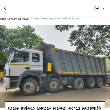
12
ରାଜଧାନୀରେ କାରକୁ ଧକ୍କା ଦେଇ ଘୋଷାଡ଼ି ନେଲା ହାଇୱା
Home
/
News
/
Photo News
/
ରାଜଧାନୀରେ କାରକୁ ଧକ୍କା ଦେଇ ଘୋଷାଡ଼ି