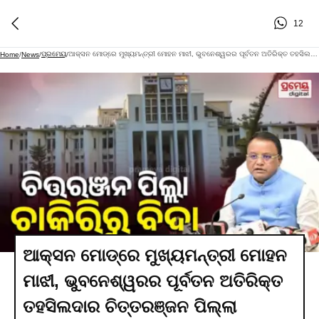
12
ପ୍ରମେୟ
ଆକ୍ସନ ମୋଡ୍‌ରେ ମୁଖ୍ୟମନ୍ତ୍ରୀ ମୋହନ ମାଝୀ, ଭୁବନେଶ୍ୱରର ପୂର୍ବତନ ଅତିରିକ୍ତ ତହସିଲଦାର ଚିତ୍ତରଞ୍ଜନ ପିଲ୍ଲା ବରଖାସ୍ତ
Home
/
News
/
/
ଆକ୍ସନ ମୋଡ୍‌ରେ ମୁଖ୍ୟମନ୍ତ୍ରୀ ମୋହନ
ମାଝୀ, ଭୁବନେଶ୍ୱରର ପୂର୍ବତନ ଅତିରିକ୍ତ
ତହସିଲଦାର ଚିତ୍ତରଞ୍ଜନ ପିଲ୍ଲା