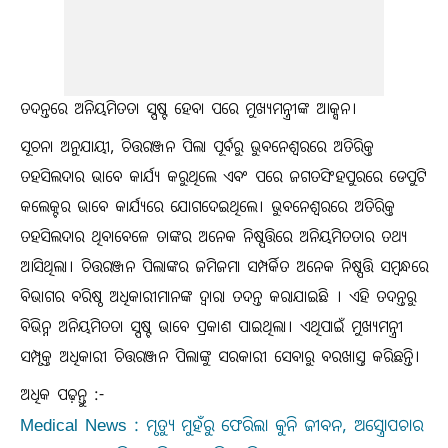
ତଦନ୍ତରେ ଅନିୟମିତତା ସ୍ପଷ୍ଟ ହେବା ପରେ ମୁଖ୍ୟମନ୍ତ୍ରୀଙ୍କ ଆକ୍ସନ।
ସୂଚନା ଅନୁଯାୟୀ, ଚିତ୍ତରଞ୍ଜନ ପିଲା ପୂର୍ବରୁ ଭୁବନେଶ୍ୱରରେ ଅତିରିକ୍ତ
ତହସିଲଦାର ଭାବେ କାର୍ଯ୍ୟ କରୁଥିଲେ ଏବଂ ପରେ ଜଗତସିଂହପୁରରେ ଡେପୁଟି
କଲେକ୍ଟର ଭାବେ କାର୍ଯ୍ୟରେ ଯୋଗଦେଇଥିଲେ। ଭୁବନେଶ୍ୱରରେ ଅତିରିକ୍ତ
ତହସିଲଦାର ଥିବାବେଳେ ତାଙ୍କର ଅନେକ ନିଷ୍ପତ୍ତିରେ ଅନିୟମିତତାର ତଥ୍ୟ
ଆସିଥିଲା। ଚିତ୍ତରଞ୍ଜନ ପିଲାଙ୍କର ଜମିଜମା ସମ୍ପର୍କିତ ଅନେକ ନିଷ୍ପତ୍ତି ସମ୍ବନ୍ଧରେ
ବିଭାଗର ବରିଷ୍ଠ ଅଧିକାରୀମାନଙ୍କ ଦ୍ୱାରା ତଦନ୍ତ କରାଯାଇଛି । ଏହି ତଦନ୍ତରୁ
ବିଭିନ୍ନ ଅନିୟମିତତା ସ୍ପଷ୍ଟ ଭାବେ ପ୍ରକାଶ ପାଇଥିଲା। ଏଥିପାଇଁ ମୁଖ୍ୟମନ୍ତ୍ରୀ
ସମ୍ପୃକ୍ତ ଅଧିକାରୀ ଚିତ୍ତରଞ୍ଜନ ପିଲାଙ୍କୁ ସରକାରୀ ସେବାରୁ ବରଖାସ୍ତ କରିଛନ୍ତି।
ଅଧିକ ପଢ଼ନ୍ତୁ :-
Medical News : ମୃତ୍ୟୁ ମୁହଁରୁ ଫେରିଲା କୁନି ଜୀବନ, ଅସ୍ତ୍ରୋପଚାର