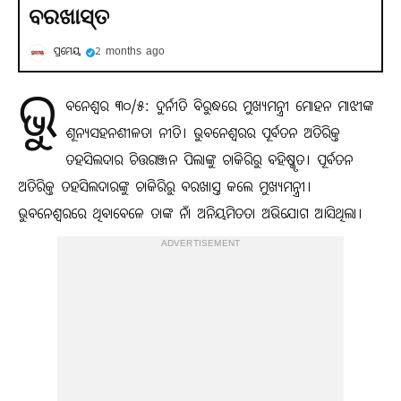
ବରଖାସ୍ତ
ପ୍ରମେୟ
2 months ago
ଭୁ
ବନେଶ୍ୱର ୩୦/୫: ଦୁର୍ନୀତି ବିରୁଦ୍ଧରେ ମୁଖ୍ୟମନ୍ତ୍ରୀ ମୋହନ ମାଝୀଙ୍କ
ଶୂନ୍ୟସହନଶୀଳତା ନୀତି। ଭୁବନେଶ୍ୱରର ପୂର୍ବତନ ଅତିରିକ୍ତ
ତହସିଲଦାର ଚିତ୍ତରଞ୍ଜନ ପିଲାଙ୍କୁ ଚାକିରିରୁ ବହିଷ୍କୃତ। ପୂର୍ବତନ
ଅତିରିକ୍ତ ତହସିଲଦାରଙ୍କୁ ଚାକିରିରୁ ବରଖାସ୍ତ କଲେ ମୁଖ୍ୟମନ୍ତ୍ରୀ।
ଭୁବନେଶ୍ୱରରେ ଥିବାବେଳେ ତାଙ୍କ ନାଁ ଅନିୟମିତତା ଅଭିଯୋଗ ଆସିଥିଲା।
ADVERTISEMENT