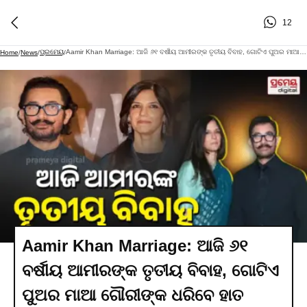
12
ପ୍ରମେୟ
Aamir Khan Marriage: ଆଜି ୬୧ ବର୍ଷୀୟ ଆମୀରଙ୍କ ତୃତୀୟ ବିବାହ, ଗୋଟିଏ ପୁଅର ମାଆ ଗୌରୀଙ୍କ ଧରିବେ ହାତ
Home
/
News
/
/
Aamir Khan Marriage: ଆଜି ୬୧
ବର୍ଷୀୟ ଆମୀରଙ୍କ ତୃତୀୟ ବିବାହ, ଗୋଟିଏ
ପୁଅର ମାଆ ଗୌରୀଙ୍କ ଧରିବେ ହାତ