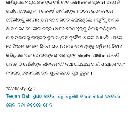
ଜାଣିଥିଲେ ମଧ୍ୟ ଗତ ଦୁଇ ବର୍ଷ ହେବ ସେମାନଙ୍କ ପ୍ରେମ ସମ୍ପର୍କ
ଗଭୀର ହୋଇଥିଲା । ଗତବର୍ଷ ଆମୀରଙ୍କ ୬୦ତମ ଜନ୍ମଦିନରେ
ଗୌରୀଙ୍କୁ ଗଣମାଧ୍ୟମ ସହ ପରିଚିତ କରାଇଥିଲେ । ପୂର୍ବରୁ ଆମିର
ଖାନ ପ୍ରଥମେ ରୀନା ଦତ୍ତ (୧୯୮୬-୨୦୦୨)ଙ୍କୁ ବିବାହ କରିଥିଲେ,
ଯାହାଙ୍କଠାରୁ ତାଙ୍କର ଦୁଇ ସନ୍ତାନ ଜୁନୈଦ ଓ ଇରା ଅଛନ୍ତି । ପରେ
ସେ ଫିଲ୍ମ ମେକର କିରଣ ରାଓ (୨୦୦୫-୨୦୨୧)ଙ୍କୁ ଦ୍ୱିତୀୟ ବିବାହ
କରିଥିଲେ ଏବଂ ସେମାନଙ୍କର ଏକ ପୁତ୍ର ସନ୍ତାନ 'ଆଜାଦ' ଅଛନ୍ତି ।
ଆମିର ଓ ଗୌରୀଙ୍କ ଜୀବନର ଏହି ନୂଆ ଅଧ୍ୟାୟ ପାଇଁ ଫ୍ୟାନ୍ସ ଏବଂ
ବଲିଉଡ୍ ସେଲିବ୍ରିଟିଙ୍କ ଶୁଭେଚ୍ଛାର ସୁଅ ଛୁଟୁଛି ।
ଏହାସହ ପଢ଼ନ୍ତୁ :
Teejan Bai: ପ୍ରସିଦ୍ଧ ଗାୟିକା ପଦ୍ମ ବିଭୂଷଣ ତୀଜନ ବାଈଙ୍କ ପରଲୋକ,
ଲୋକ କଳା ଜଗତରେ ଶୋକ