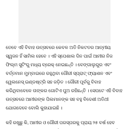
ତେବେ ଏହି ବିବାହ ଉତ୍ସବରେ କେବଳ ଅତି ନିକଟତର ଆତ୍ମୀୟ
ସ୍ୱଜନ ହିଁ ସାମିଲ ହେବେ । ଏହି ସ୍ପେଶାଲ ଦିନ ପାଇଁ ଆମୀର ନିଜ
ଫିଲ୍ମ ସୁଟିଂରୁ ମଧ୍ୟ ବ୍ରେକ୍ ନେଇଛନ୍ତି । ବେଙ୍ଗାଲୁରୁର ଏବଂ
ବର୍ତ୍ତମାନ ମୁମ୍ବାଇରେ ରହୁଥିବା ଗୌରୀ ସ୍ପ୍ରାଟ୍ ଫ୍ୟାଶନ ଏବଂ
ୱେଲନେସ୍ ଇଣ୍ଡଷ୍ଟ୍ରି ସହ ଜଡ଼ିତ । ଗୌରୀ ପୂର୍ବରୁ ବିବାହ
କରିଥିବାବେଳେ ତାଙ୍କର ଗୋଟିଏ ପୁଅ ରହିଛନ୍ତି । ସେପଟେ ଏହି ବିବାହ
ଉତ୍ସବରେ ଆମୀରଙ୍କ ପିଲମାନଙ୍କ ସହ ବହୁ ବିଦେଶୀ ଅତିଥୀ
ଯୋଗଦେବେ ବୋଲି କୁହାଯାଇଛି ।
କହି ରଖୁଛୁ କି, ଆମୀର ଓ ଗୌରୀ ପରସ୍ପରକୁ ପ୍ରାୟ ୨୫ ବର୍ଷ ହେବ