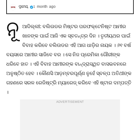
ପ୍ରମେୟ
1 month ago
ନୂ
ଆଦିଲ୍ଲୀ: ବଲିଉଡର ମିଷ୍ଟର ପରଫକ୍ଟେନିଷ୍ଟ ଆମୀର
ଖାନଙ୍କ ପାଇଁ ଆଜି ଏକ ସ୍ବତନ୍ତ୍ର ଦିନ । ତୃତୀୟଥର ପାଇଁ
ବିବାହ କରିବେ ବଲିଉଡର ଏହି ଆଗ ଧାଡ଼ିର ନାୟକ । ୬୧ ବର୍ଷ
ବୟସରେ ଆମୀର ସାଜିବେ ବର । ସେ ନିଜ ପ୍ରେମିକା ଗୌରୀଙ୍କ
ଧରିବେ ହାତ । ଏହି ବିବାହ ଆମୀରଙ୍କ ବାନ୍ଦ୍ରାସ୍ଥିତ ବାସଭବନରେ
ଅନୁଷ୍ଠିତ ହେବ । କୌଣସି ଆଡ଼ମ୍ବରପୂର୍ଣ୍ଣ ନୁହେଁ ସ୍ବଳ୍ପ ଅତିଥୀଙ୍କ
ଗହଣରେ ସରଳ ରେଜିଷ୍ଟ୍ରି ମ୍ୟାରେଜ୍ କରିବେ ଏହି ଷ୍ଟାର ଦମ୍ପତ୍ତି
।
ADVERTISEMENT