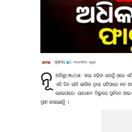
ପ୍ରମେୟ
2 months ago
ନୂ
ଆଦିଲ୍ଲୀ,୩୦/୦୫: ଖରା ବଢ଼ିବା ଯୋଗୁଁ ଘରେ
ଏସି ଦିନ ରାତି ଲାଗିବା ଦ୍ବାରା ଘଟିପାରେ ବଡ ଅଘ
ହୋଇପାରେ। ରାଜଧାନୀ ଦିଲ୍ଲୀରେ ପୂର୍ବତନ ଆଇଏଏସ
ପ୍ରାଣ ହରାଇଛନ୍ତି ।