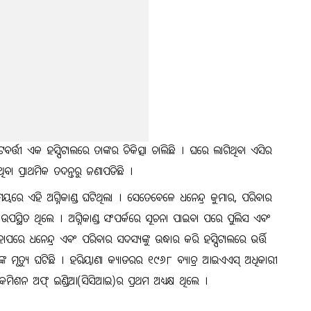
୍ତୀ ଏକ ହସ୍ପିଟାଲରେ ତାଙ୍କର ଚିକିତ୍ସା ଚାଲିଛି । ଘରେ ଲାଗିଥିବା ଏସିର
ଥିବା ପ୍ରାଥମିକ ତଦନ୍ତରୁ ଜଣାପଡିଛି ।
ମୟରେ ଏହି ଅଗ୍ନିକାଣ୍ଡ ଘଟିଥିଲା । ସେତେବେଳେ ଧନେନ୍ଦ୍ର କୁମାର, ପରିବାର
ସ୍ଥିତ ଥିଲେ । ଅଗ୍ନିକାଣ୍ଡ ସଂପର୍କରେ ସୂଚନା ପାଇବା ପରେ ପୁଲିସ ଏବଂ
ରେ ଧନେନ୍ଦ୍ର ଏବଂ ପରିବାର ସଦସ୍ୟଙ୍କୁ ଉଦ୍ଧାର କରି ହସ୍ପିଟାଲରେ ଭର୍ତ୍ତି
ରଙ୍କ ମୃତ୍ୟୁ ଘଟିଛି । ହରିୟାଣା କ୍ୟାଡରର ୧୯୬୮ ବ୍ୟାଚ୍ର ଆଇଏଏସ୍ ଅଧିକାରୀ
୍ କମିଶନ ଅଫ୍ ଇଣ୍ଡିଆ(ସିସିଆଇ)ର ପ୍ରଥମ ଅଧ୍ୟକ୍ଷ ଥିଲେ ।