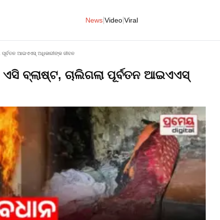
|
|
News
Video
Viral
ଲା ପୂର୍ବତନ ଆଇଏଏସ୍‌ ଅଧିକାରୀଙ୍କ ଜୀବନ
ଏସି ବ୍ଲାଷ୍ଟ, ଚାଲିଗଲା ପୂର୍ବତନ ଆଇଏଏସ୍‌