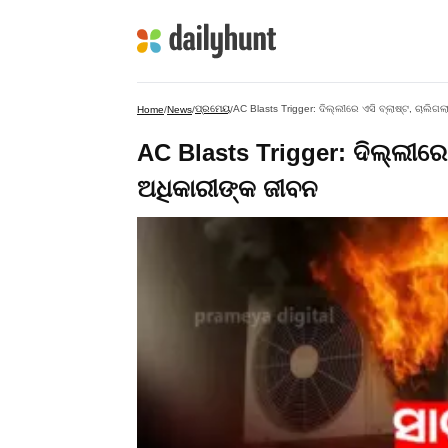
ପ୍ରମେୟ
AC Blasts Trigger: ଦିଲ୍ଲୀରେ ଏସି ବ୍ଲାଷ୍ଟ, ଚାଲିଗ
Home
/
News
/
/
AC Blasts Trigger: ଦିଲ୍ଲୀରେ 
ଅଧିକାରୀଙ୍କ ଜୀବନ