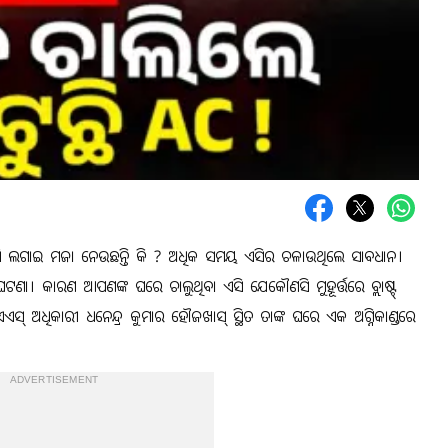
 ଏସି ଲଗାଇ ମଜା ନେଉଛନ୍ତି କି ? ଅଧିକ ସମୟ ଏସିର ଚଳାଉଥିଲେ ସାବଧାନ।
ଟଣା। କାରଣ ଆପଣଙ୍କ ଘରେ ଚାଲୁଥିବା ଏସି ଯେକୌଣସି ମୁହୂର୍ତ୍ତରେ ବ୍ଲାଷ୍ଟ୍
୍ ଅଧିକାରୀ ଧନେନ୍ଦ୍ର କୁମାର ହୌଜଖାସ୍ ସ୍ଥିତ ତାଙ୍କ ଘରେ ଏକ ଅଗ୍ନିକାଣ୍ଡରେ
ADVERTISEMENT