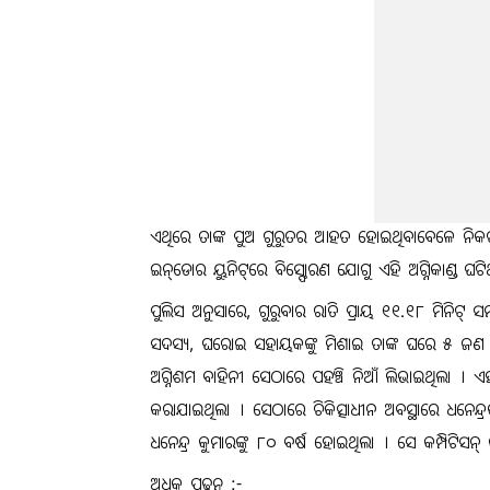
ଏଥିରେ ତାଙ୍କ ପୁଅ ଗୁରୁତର ଆହତ ହୋଇଥିବାବେଳେ ନିକଟବର୍ତ
ଇନ୍‌ଡୋର ୟୁନିଟ୍‌ରେ ବିସ୍ଫୋରଣ ଯୋଗୁ ଏହି ଅଗ୍ନିକାଣ୍ଡ ଘଟି
ପୁଲିସ ଅନୁସାରେ, ଗୁରୁବାର ରାତି ପ୍ରାୟ ୧୧.୧୮ ମିନିଟ୍ ସ
ସଦସ୍ୟ, ଘରୋଇ ସହାୟକଙ୍କୁ ମିଶାଇ ତାଙ୍କ ଘରେ ୫ ଜଣ ଉପ
ଅଗ୍ନିଶମ ବାହିନୀ ସେଠାରେ ପହଞ୍ଚି ନିଆଁ ଲିଭାଇଥିଲା । ଏହାପ
କରାଯାଇଥିଲା । ସେଠାରେ ଚିକିତ୍ସାଧୀନ ଅବସ୍ଥାରେ ଧନେନ୍ଦ୍
ଧନେନ୍ଦ୍ର କୁମାରଙ୍କୁ ୮୦ ବର୍ଷ ହୋଇଥିଲା । ସେ କମ୍ପିଟିସନ
ଅଧିକ ପଢ଼ନ୍ତୁ :-