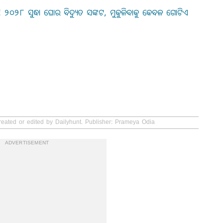
୨୦୨୮ ସୁଦ୍ଧା ଘୋର ବିଦ୍ୟୁତ ସଙ୍କଟ, ମୁକୁଳିବାକୁ କେବଳ ଗୋଟିଏ
reated or edited by Dailyhunt. Publisher: Prameya Odia
ADVERTISEMENT