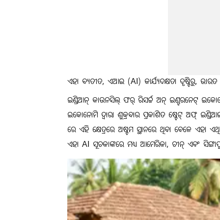
ଏହା ବ୍ୟତୀତ, ଏଆଇ (AI) କାର୍ଯ୍ୟଦକ୍ଷତା ଦୃଷ୍ଟିରୁ, ଭାର
ଇଣ୍ଡିଆନ୍ କାଉନସିଲ୍ ଫର୍ ରିସର୍ଚ୍ଚ ଅନ୍ ଇଣ୍ଟରନେଟ୍ ଇକୋ
ଇକୋନୋମି ଦ୍ୱାରା ଶୁକ୍ରବାର ପ୍ରକାଶିତ ଷ୍ଟେଟ୍ ଅଫ୍ ଇଣ
ରେ ଏହି କ୍ଷେତ୍ରରେ ଅଷ୍ଟମ ସ୍ଥାନରେ ଥିବା ବେଳେ ଏହା ଏଥି
ଏହା AI ସୂଚକାଙ୍କରେ ମଧ୍ୟ ଆମେରିକା, ଚୀନ୍ ଏବଂ ସିଙ୍ଗାପ