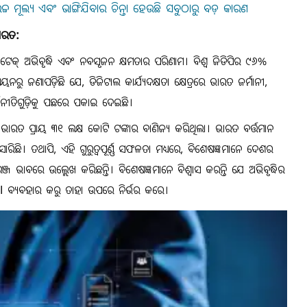
 ମୂଲ୍ୟ ଏବଂ ଭାଙ୍ଗିଯିବାର ଚିନ୍ତା ହେଉଛି ସବୁଠାରୁ ବଡ଼ କାରଣ
ଭାରତ:
୍ ଅଭିବୃଦ୍ଧି ଏବଂ ନବସୃଜନ କ୍ଷମତାର ପରିଣାମ। ବିଶ୍ୱ ଜିଡିପିର ୯୬%
ୟନରୁ ଜଣାପଡ଼ିଛି ଯେ, ଡିଜିଟାଲ କାର୍ଯ୍ୟଦକ୍ଷତା କ୍ଷେତ୍ରରେ ଭାରତ ଜର୍ମାନୀ,
୍ଥନୀତିଗୁଡ଼ିକୁ ପଛରେ ପକାଇ ଦେଇଛି।
ଭାରତ ପ୍ରାୟ ୩୧ ଲକ୍ଷ କୋଟି ଟଙ୍କାର ବାଣିଜ୍ୟ କରିଥିଲା। ଭାରତ ବର୍ତ୍ତମାନ
ାରିଛି। ତଥାପି, ଏହି ଗୁରୁତ୍ୱପୂର୍ଣ୍ଣ ସଫଳତା ମଧ୍ୟରେ, ବିଶେଷଜ୍ଞମାନେ ଦେଶର
୍ଜ ଭାବରେ ଉଲ୍ଲେଖ କରିଛନ୍ତି। ବିଶେଷଜ୍ଞମାନେ ବିଶ୍ୱାସ କରନ୍ତି ଯେ ଅଭିବୃଦ୍ଧିର
AI ବ୍ୟବହାର କରୁ ତାହା ଉପରେ ନିର୍ଭର କରେ।