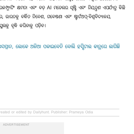
ୟୁଟିଂ କ୍ଷମତା ଏବଂ ବଡ଼ AI ମଡେଲର ସୃଷ୍ଟି ଏବଂ ନିୟନ୍ତ୍ରଣ ଏପର୍ଯ୍ୟନ୍ତ କିଛି
 ଭାରତକୁ ବର୍ଦ୍ଧିତ ନିବେଶ, ଗବେଷଣା ଏବଂ ଷ୍ଟାର୍ଟଅପ୍-ବିଶ୍ୱବିଦ୍ୟାଳୟ
କୁ ବୃଦ୍ଧି କରିବାକୁ ପଡ଼ିବ।
 ଅସମ୍ମାନ, ଲୋକେ ଅଳିଆ ପକାଇବେନି ବୋଲି ହସ୍ପିଟାଲ କାନ୍ଥରେ ଲାଗିଛି
reated or edited by Dailyhunt. Publisher: Prameya Odia
ADVERTISEMENT