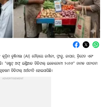
ତ୍ରିମ ବୁଦ୍ଧିମତ୍ତା (AI) ଦୌଡ଼ରେ ଜର୍ମାନୀ, ଫ୍ରାନ୍ସ, ଜାପାନ, ବ୍ରିଟେନ ଏବଂ
ି। "ଷ୍ଟେଟ୍ ଅଫ୍ ଇଣ୍ଡିଆଜ ଡିଜିଟାଲ୍ ଇକୋନୋମୀ ୨୦୨୬" ନାମକ ସଦ୍ୟତମ
ୃହତ୍ତମ ଡିଜିଟାଲ୍ ଅର୍ଥନୀତି ହୋଇସାରିଛି।
ADVERTISEMENT