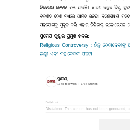
ନିବେଶର କେବଳ ୧% ପାଉଛି। କାରଣ ଉନ୍ନତ ଚିପ୍ସ, ସୁପରକମ୍ପ୍
ବିକଶିତ ଦେଶ ମଧ୍ୟରେ ସୀମିତ ରହିଛି। ବିଶେଷଜ୍ଞଙ୍କ ମତରେ,
ସହଯୋଗକୁ ସୁଦୃଢ଼ କରି ଏହାର ଡିଜିଟାଲ୍ ଇନୋଭେସନ ସ୍କେଲ
ପ୍ରମେୟ ପୃଷ୍ଠାର ପ୍ରମୁଖ ଖବର:
Religious Controversy : ହିନ୍ଦୁ ଦେବାଦେବୀଙ୍କୁ
ଲକ୍ଷ୍ମୀ ଏବଂ ମହାଦେବଙ୍କ ଫଟୋ
ପ୍ରମେୟ
104k
followers
175k
Stories
Dailyhunt
Disclaimer
: This content has not been generated, c