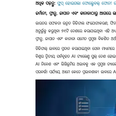
ଅଧିକ ପଢ଼ନ୍ତୁ:
ଫ୍ଳପ୍ ହୋଇଗଲା ଫୋଲ୍ଡେବଲ୍ ଫୋନ! ଉଚ୍ଚ
ଜର୍ମାନୀ, ଫ୍ରାନ୍ସ, ଜାପାନ ଏବଂ କାନାଡାଠାରୁ ଆଗରେ 
ଭାରତର ସଫଳତା ଉନ୍ନତ ଡିଜିଟାଲ ସଂଯୋଗୀକରଣ, ଫିନଟେକ
ଅନ୍ତର୍ଭୁକ୍ତ କରୁଥିବା ୭୧ଟି ଦେଶରେ କରାଯାଇଥିବା ଏହି ଅଧ୍ୟ
ଫ୍ରାନ୍ସ, ଜାପାନ ଏବଂ କାନାଡା ସମେତ ପ୍ରମୁଖ ବିକଶିତ ଅର
ଡିଜିଟାଲ୍ ଭାବରେ ପ୍ରଦାନ କରାଯାଇଥିବା ସେବା ମାଧ୍ୟମରେ 
ବିଶ୍ୱର ଦ୍ୱିତୀୟ ସର୍ବବୃହତ AI ଟ୍ୟାଲେଣ୍ଟ ପୁଲ୍ ଦେଶ ହୋଇସ
AI ନିବେଶ ଏବଂ ଭିତ୍ତିଭୂମିର ଅଭାବକୁ ଏକ ପ୍ରମୁଖ ଚ୍ୟାଲେଞ
ପରବର୍ତ୍ତୀ ପର୍ଯ୍ୟାୟ ଆମେ କେତେ ପ୍ରଭାବଶାଳୀ ଭାବରେ 