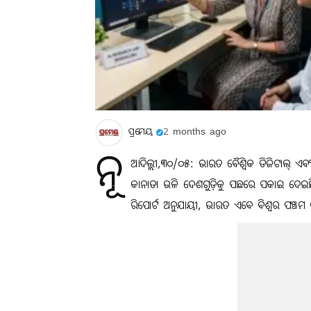
ପ୍ରମେୟ
2 months ago
ନୂ
ଆଦିଲ୍ଲୀ,୩୦/୦୫: ଭାରତ ବୈଶ୍ୱିକ ଡିଜିଟାଲ୍ ଏବଂ କୃ
କାନାଡା ଭଳି ଦେଶଗୁଡ଼ିକୁ ପଛରେ ପକାଇ ଦେଇଛ
ରିପୋର୍ଟ ଅନୁଯାୟୀ, ଭାରତ ଏବେ ବିଶ୍ୱର ପଞ୍ଚମ ବ