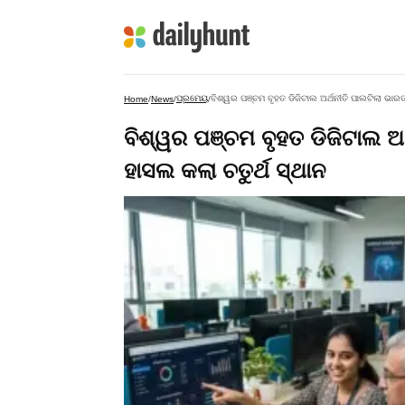
ପ୍ରମେୟ
ବିଶ୍ୱର ପଞ୍ଚମ ବୃହତ ଡିଜିଟାଲ ଅର୍ଥନୀତି ପାଲଟିଲା ଭାରତ
Home
/
News
/
/
ବିଶ୍ୱର ପଞ୍ଚମ ବୃହତ ଡିଜିଟାଲ ଅ
ହାସଲ କଲା ଚତୁର୍ଥ ସ୍ଥାନ