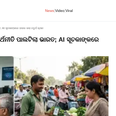
|
|
News
Video
Viral
; AI ସୂଚକାଙ୍କରେ ହାସଲ କଲା ଚତୁର୍ଥ ସ୍ଥାନ
ର୍ଥନୀତି ପାଲଟିଲା ଭାରତ; AI ସୂଚକାଙ୍କରେ