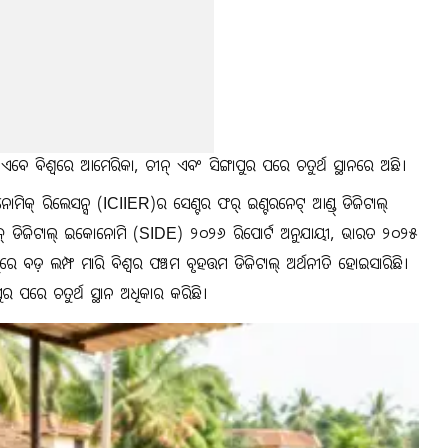
ତ ଏବେ ବିଶ୍ୱରେ ଆମେରିକା, ଚୀନ୍ ଏବଂ ସିଙ୍ଗାପୁର ପରେ ଚତୁର୍ଥ ସ୍ଥାନରେ ଅଛି।
ନୋମିକ୍ ରିଲେସନ୍ସ (ICIIER)ର ସେଣ୍ଟର ଫର୍ ଇଣ୍ଟରନେଟ୍ ଆଣ୍ଡ୍ ଡିଜିଟାଲ୍
୍ଡିଆଜ୍ ଡିଜିଟାଲ୍ ଇକୋନୋମି (SIDE) ୨୦୨୬ ରିପୋର୍ଟ ଅନୁଯାୟୀ, ଭାରତ ୨୦୨୫
ରେ ବଡ଼ ଲମ୍ଫ ମାରି ବିଶ୍ୱର ପଞ୍ଚମ ବୃହତ୍ତମ ଡିଜିଟାଲ୍ ଅର୍ଥନୀତି ହୋଇସାରିଛି।
ୁର ପରେ ଚତୁର୍ଥ ସ୍ଥାନ ଅଧିକାର କରିଛି।