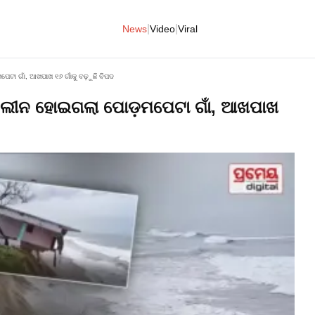
|
|
News
Video
Viral
େଟା ଗାଁ, ଆଖପାଖ ୧୬ ଗାଁକୁ ବଢ଼ୁଛି ବିପଦ
େ ଲୀନ ହୋଇଗଲା ପୋଡ଼ମପେଟା ଗାଁ, ଆଖପାଖ