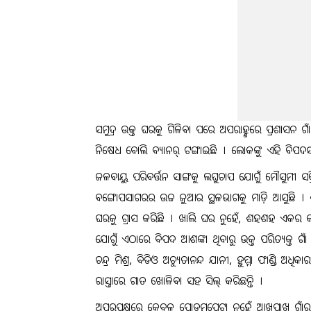
ସମୁଦ୍ର ଉକ୍ତ ଘରକୁ ଗିଳିବା ପରେ ଅପରାହ୍ଣରେ ପ୍ରଶାସନ ଗାଁକ
ନିଷେଧ ବୋଲି ବ୍ୟାନର୍‌ ଟଙ୍ଗାଇଛି । ଲୋକଙ୍କୁ ଏହି ବିପଦସ
ଜଳବାୟୁ ପରିବର୍ତ୍ତନ ସାଙ୍ଗକୁ ଲଘୁଚାପ ଯୋଗୁଁ ମୌସୁମୀ ସକ
ବଙ୍ଗୋପସାଗରର ଉଚ୍ଚ ଜୁଆର ସ୍ଥଳଭାଗକୁ ମାଡ଼ି ଆସୁଛି । 
ଘରକୁ ଗ୍ରାସ କରିଛି । ଖାଲି ଘର ନୁହେଁ, ଶହଶହ ଏକର କାଜୁ
ଯୋଗୁଁ ଏଠାରେ ବିପଦ ଆଶଙ୍କା ଥିବାରୁ ଉକ୍ତ ପରିତ୍ୟକ୍ତ ଗ
ଚନ୍ଦ୍ର ମିଶ୍ର, ବିଡିଓ ଅଚ୍ୟୁତାନନ୍ଦ ଯାନୀ, ହୁମ୍ମା ଫାଣ୍ଡି
ରାସ୍ତାରେ ଗାତ ଖୋଳିବା ସହ ସିଲ୍‌ କରିଛନ୍ତି ।
ଅପରପକ୍ଷରେ କେବଳ ପୋଡ଼ମପେଟା ନୁହେଁ ଆଖପାଖ ଗାଁର କି