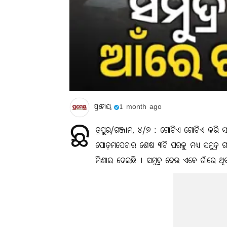
ପ୍ରମେୟ
1 month ago
ଛ
ତ୍ରପୁର/ଗଞ୍ଜାମ, ୪/୭ : ଗୋଟିଏ ଗୋଟିଏ କରି ସବୁ
ପୋଡ଼ମପେଟାର ଶେଷ ୩ଟି ଘରକୁ ମଧ୍ୟ ସମୁଦ୍ର ଗର୍ଭରେ 
ମିଶାଇ ଦେଇଛି । ସମୁଦ୍ର ଢେଉ ଏବେ ଗାଁରେ ଥିବ