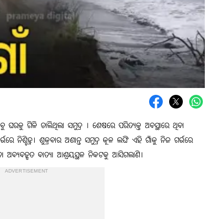
 ଘରକୁ ଗିଳି ଚାଲିଥିଲା ସମୁଦ୍ର । ଶେଷରେ ପରିତ୍ୟକ୍ତ ଅବସ୍ଥାରେ ଥିବା
ନିଶ୍ଚିହ୍ନ। ଶୁକ୍ରବାର ଅଶାନ୍ତ ସମୁଦ୍ର କୂଳ ଲଙ୍ଘି ଏହି ଗାଁକୁ ନିଜ ଗର୍ଭରେ
ା ଅବ୍ୟବହୃତ ବାତ୍ୟା ଆଶ୍ରୟସ୍ଥଳ ନିକଟକୁ ଆସିଗଲାଣି।
ADVERTISEMENT