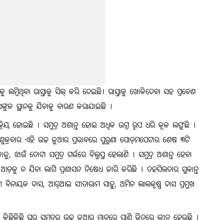
ୁ ଲମ୍ବିଥିବା ରାସ୍ତାକୁ ସିଲ୍‌ କରି ଦେଇଛି। ରାସ୍ତାକୁ ଖୋଳିଦେବା ସହ ପ୍ରବେଶ
ଙ୍କୁଳ ସ୍ଥାନକୁ ଯିବାକୁ ବାରଣ କରାଯାଇଛି ।
୍ରିୟ ହୋଇଛି । ସମୁଦ୍ର ଅଶାନ୍ତ ହୋଇ ଅଧିକ ଉଗ୍ର ରୂପ ଧରି କୂଳ ଲଙ୍ଘୁଛି ।
ଶୁକ୍ରବାର ଏହି ଉଚ୍ଚ ଜୁଆର ପ୍ରଭାବରେ ପୁରୁଣା ପୋଡ଼ମପେଟାର ଶେଷ ୩ଟି
, ଝାଉଁ ତୋଟା ସମୁଦ୍ର ଗର୍ଭରେ ବିଲୁପ୍ତ ହେଲାଣି । ସମୁଦ୍ର ଅଶାନ୍ତ ହେବା
ାଁ ଆଡ଼କୁ ନ ଯିବା ଲାଗି ପ୍ରଶାସନ ନିଷେଧ ଜାରି କରିଛି । ତହସିଲଦାର ସୁକାନ୍ତ
 ଅଧିକାରୀ ବିନାୟକ ଦାସ, ଆର୍‌ଆଇ ସୀତାରାମ ସାହୁ, ଅମିନ ଲାଲକୃଷ୍ଣ ଦାସ ପ୍ରମୁଖ
ଛିକିଛି ଘର ସମୁଦ୍ରର ଉଚ୍ଚ ଜୁଆର ମାଡ଼ରେ ପାଣି ଭିତରେ ଲୀନ ହେଉଛି ।