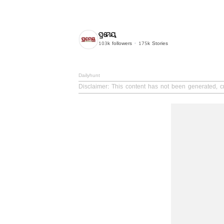
ପ୍ରମେୟ
103k
followers
175k
Stories
Dailyhunt
Disclaimer
: This content has not been generated, c