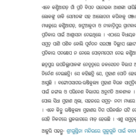
ଏବେ କଣ୍ଟିଆଗଡ଼ ଗାଁ ପ୍ରତି ବିପଦ ଘନେଇବା ଆଶଙ୍କା ଘାରିଛି 
ଲୋକଙ୍କୁ ଡାକି ସେମାନଙ୍କ ସହ ଆଲୋଚନା କରିବାକୁ ଗଞ୍ଜାମ ଜି
ମଧ୍ୟାହ୍ନରେ କଣ୍ଟିଆଗଡ଼, ଖଟୁଆକୁଦା ଓ ନୀଳାଦ୍ରିପୁର ଗ୍ରା
ପ୍ରତିକାର ପାଇଁ ଆଶ୍ୱାସନା ଦେଇଥିଲେ । ଏଠାରେ ବିଧାୟକ
ସମୁଦ୍ର ପାଣି ପଶିବ ବୋଲି ପୂର୍ବତନ ସରପଞ୍ଚ ଦିଲ୍ଲୀପ ଛ
ପ୍ରତିକାର ପଦକ୍ଷେପ ନ ନେଲେ ପୋଡ଼ମପେଟା ଦେଇ କଣ୍ଟିଆଗ
ଛତ୍ରପୁର ଉପଜିଲ୍ଲାପାଳଙ୍କ ନେତୃତ୍ୱରେ ଜଳସେଚନ ବିଭାଗ ଅଧୀକ
ନିର୍ଦ୍ଦେଶ ଦେଇଛନ୍ତି। ସେ କହିଛନ୍ତି ଯେ, ମୁହାଣ ପୋତି ହ
ଆସୁଛି । ବଙ୍ଗୋପସାଗର-ଋଷିକୁଲ୍ୟା ମୁହାଣ ବିରଳ ସାମୁଦ୍ରିକ
ପାଇଁ ଜଙ୍ଗଲ ଓ ପରିବେଶ ବିଭାଗର ଅନୁମତି ଆବଶ୍ୟକ । ଉପଜି
ପୋଲ ସିଧା ମୁହାଣ ଥିଲା, ସହଜରେ ସମୁଦ୍ର- ନଦୀ ମଧ୍ୟର
। ଏବେ କିନ୍ତୁ ଋଷିକୁଲ୍ୟା ମୁହାଣର ଦିଗ ପରିବର୍ତ୍ତନ ଘ
ସେହି ନିକଟରେ ସ୍ଥଳଭାଗରେ ମାଡ଼ ହେଉଛି । ଏଣୁ ସମୁଦ୍ରକୂ
ଶ୍ରୀଗୁଣ୍ଡିଚା ମନ୍ଦିରରେ ଗୁଳୁଗୁଳି ପାଇଁ 
ଆହୁରି ପଢନ୍ତୁ-