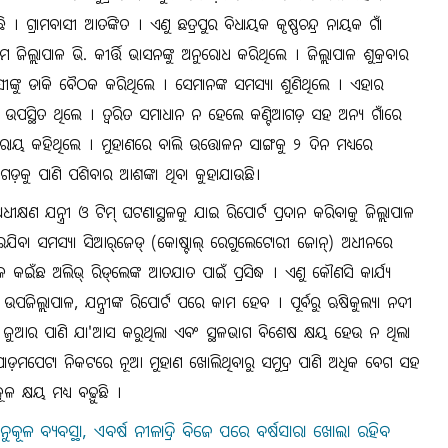
। ଗ୍ରାମବାସୀ ଆତଙ୍କିତ । ଏଣୁ ଛତ୍ରପୁର ବିଧାୟକ କୃଷ୍ଣଚନ୍ଦ୍ର ନାୟକ ଗାଁ
ଲ୍ଲାପାଳ ଭି. କୀର୍ତ୍ତି ଭାସନଙ୍କୁ ଅନୁରୋଧ କରିଥିଲେ । ଜିଲ୍ଲାପାଳ ଶୁକ୍ରବାର
ମବାସୀଙ୍କୁ ଡାକି ବୈଠକ କରିଥିଲେ । ସେମାନଙ୍କ ସମସ୍ୟା ଶୁଣିଥିଲେ । ଏହାର
 ଉପସ୍ଥିତ ଥିଲେ । ତ୍ୱରିତ ସମାଧାନ ନ ହେଲେ କଣ୍ଟିଆଗଡ଼ ସହ ଅନ୍ୟ ଗାଁରେ
ୋଟରାୟ କହିଥିଲେ । ମୁହାଣରେ ବାଲି ଉତ୍ତୋଳନ ସାଙ୍ଗକୁ ୨ ଦିନ ମଧ୍ୟରେ
ଡ଼କୁ ପାଣି ପଶିବାର ଆଶଙ୍କା ଥିବା କୁହାଯାଉଛି।
୍ଷଣ ଯନ୍ତ୍ରୀ ଓ ଟିମ୍‌ ଘଟଣାସ୍ଥଳକୁ ଯାଇ ରିପୋର୍ଟ ପ୍ରଦାନ କରିବାକୁ ଜିଲ୍ଲାପାଳ
ୋଇଯିବା ସମସ୍ୟା ସିଆର୍‌ଜେଡ୍‌ (କୋଷ୍ଟାଲ୍‌ ରେଗୁଲେଟୋରୀ ଜୋନ୍‌) ଅଧୀନରେ
 କଇଁଛ ଅଲିଭ୍‌ ରିଡ୍‌ଲେଙ୍କ ଆତଯାତ ପାଇଁ ପ୍ରସିଦ୍ଧ । ଏଣୁ କୌଣସି କାର୍ଯ୍ୟ
ଲ୍ଲାପାଳ, ଯନ୍ତ୍ରୀଙ୍କ ରିପୋର୍ଟ ପରେ କାମ ହେବ । ପୂର୍ବରୁ ଋଷିକୁଲ୍ୟା ନଦୀ
େ ଜୁଆର ପାଣି ଯା'ଆସ କରୁଥିଲା ଏବଂ ସ୍ଥଳଭାଗ ବିଶେଷ କ୍ଷୟ ହେଉ ନ ଥିଲା
ଟି ପୋଡ଼ମପେଟା ନିକଟରେ ନୂଆ ମୁହାଣ ଖୋଲିଥିବାରୁ ସମୁଦ୍ର ପାଣି ଅଧିକ ବେଗ ସହ
ଳ କ୍ଷୟ ମଧ୍ୟ ବଢ଼ୁଛି ।
ବାତାନୁକୂଳ ବ୍ୟବସ୍ଥା, ଏବର୍ଷ ନୀଳାଦ୍ରି ବିଜେ ପରେ ବର୍ଷସାରା ଖୋଲା ରହିବ