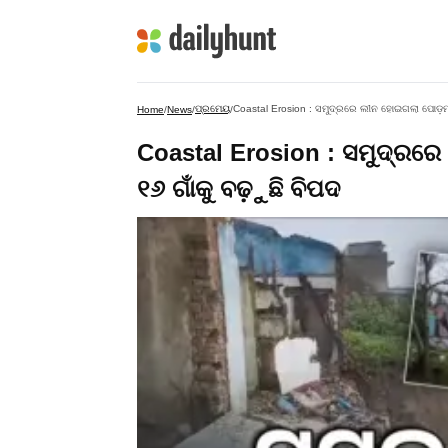
ପ୍ରମେୟ
Coastal Erosion : ସମୁଦ୍ରରେ ଲୀନ ହୋଇଗଲା ପୋଡ଼ମପ
Home
/
News
/
/
Coastal Erosion : ସମୁଦ୍ରର
୧୬ ଗାଁକୁ ବଢ଼ୁଛି ବିପଦ