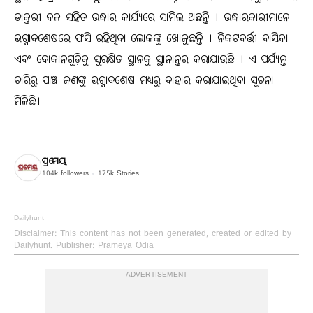
ଡାକ୍ତରୀ ଦଳ ସହିତ ଉଦ୍ଧାର କାର୍ଯ୍ୟରେ ସାମିଲ ଅଛନ୍ତି । ଉଦ୍ଧାରକାରୀମାନେ
ଭଗ୍ନାବଶେଷରେ ଫସି ରହିଥିବା ଲୋକଙ୍କୁ ଖୋଜୁଛନ୍ତି । ନିକଟବର୍ତ୍ତୀ ବାସିନ୍ଦା
ଏବଂ ଦୋକାନଗୁଡ଼ିକୁ ସୁରକ୍ଷିତ ସ୍ଥାନକୁ ସ୍ଥାନାନ୍ତର କରାଯାଉଛି । ଏ ପର୍ଯ୍ୟନ୍ତ
ଚାରିରୁ ପାଞ୍ଚ ଜଣଙ୍କୁ ଭଗ୍ନାବଶେଷ ମଧ୍ୟରୁ ବାହାର କରାଯାଇଥିବା ସୂଚନା
ମିଳିଛି।
ପ୍ରମେୟ
104k
followers
175k
Stories
Dailyhunt
Disclaimer
: This content has not been generated, created or edited by
Dailyhunt. Publisher: Prameya Odia
ADVERTISEMENT