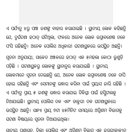
ଏ ପର୍ଯ୍ୟନ୍ତ ୪ରୁ ପାଞ୍ଚ ଜଣଙ୍କୁ ବାହାର କରାଯାଇଛି । ସ୍ଥାନୀୟ ଲୋକ କହିଛନ୍ତି
ଯେ, ଦୁର୍ଘଟଣା ହଠାତ୍ ଘଟିଥିଲା, ଫଳରେ ଅନେକ ଲୋକ ଭଗ୍ନାବଶେଷ ତଳେ
ଫସି ରହିଛନ୍ତି। ଅନେକ ପୋଲିସ ଅଧିକାରୀ ଘଟଣାସ୍ଥଳରେ ଉପସ୍ଥିତ ଅଛନ୍ତି।
ସୂଚନା ଅନୁଯାୟୀ, ସାକେତ ଅଞ୍ଚଳରେ ହଠାତ୍ ଏକ ୫ମହଲା କୋଠା ଭୁଶୁଡ଼ି
ପଡ଼ିଛି । ଘଟଣାସ୍ଥଳରୁ ଲୋକଙ୍କୁ ସ୍ଥାନାନ୍ତର କରାଯାଇଛି । ସ୍ଥାନୀୟ
ଲୋକମାନେ ସୂଚନା ଦେଇଛନ୍ତି ଯେ, ଅନେକ ଲୋକ ଭଗ୍ନାବଶେଷ ତଳେ ଚାପି
ହୋଇ ରହିଛନ୍ତି ଏବଂ ସେମାନଙ୍କୁ ଉଦ୍ଧାର କରିବା ପାଇଁ ପ୍ରୟାସ ଜାରି ରହିଛି ।
ଏ ପର୍ଯ୍ୟନ୍ତ ପ୍ରାୟ ୫ ଜଣଙ୍କୁ ଉଦ୍ଧାର କରାଯାଇ ଚିକିତ୍ସା ପାଇଁ ହସ୍ପିଟାଲକୁ
ନିଆଯାଇଛି। ସ୍ଥାନୀୟ ପୋଲିସ ଦଳ ଏବଂ ଡାକ୍ତରୀ ଦଳ ଘଟଣାସ୍ଥଳରେ
ଉପସ୍ଥିତ ଅଛନ୍ତି। ସନ୍ଧ୍ୟା ପ୍ରାୟ ୭ଟା ୪୫ମିନିଟ ସମୟରେ ଅଗ୍ନିଶମ ବିଭାଗକୁ
ଘଟଣା ବିଷୟରେ ସୂଚନା ଦିଆଯାଇଥିଲା।
ସ୍ଥାନୀୟ ପ୍ରଶାସନ, ଦିଲ୍ଲୀ ପୋଲିସ ଏବଂ ଅଗ୍ନିଶମ ବିଭାଗ ଏକ ଜରୁରୀକାଳୀନ