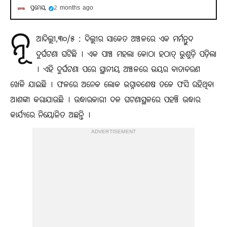
ପ୍ରମେୟ
2 months ago
ନୂ
ଆଦିଲ୍ଲୀ,୩୦/୫ : ଦିଲ୍ଲୀର ସାକେତ ଅଞ୍ଚଳରେ ଏକ ମର୍ମନ୍ତୁଦ
ଦୁର୍ଘଟଣା ଘଟିଛି । ଏକ ପାଞ୍ଚ ମହଲା କୋଠା ହଠାତ୍ ଭୁଶୁଡ଼ି ପଡ଼ିଲା
। ଏହି ଦୁର୍ଘଟଣା ପରେ ସ୍ଥାନୀୟ ଅଞ୍ଚଳରେ ଭୟର ବାତାବରଣ
ଖେଳି ଯାଇଛି । ଫଳରେ ଅନେକ ଲୋକ ଭଗ୍ନାବଶେଷ ତଳେ ଫସି ରହିଥିବା
ଆଶଙ୍କା କରାଯାଉଛି । ଉଦ୍ଧାରକାରୀ ଦଳ ଘଟଣାସ୍ଥଳରେ ପହଞ୍ଚି ଉଦ୍ଧାର
କାର୍ଯ୍ୟରେ ନିୟୋଜିତ ଅଛନ୍ତି ।
ADVERTISEMENT