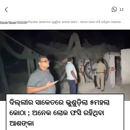
12
ପ୍ରମେୟ
ଦିଲ୍ଲୀର ସାକେତରେ ଭୁଶୁଡ଼ିଲା ୫ମହଲା କୋଠା ; ଅନେକ ଲୋକ ଫସି ରହିଥିବା ଆଶଙ୍କା
Home
/
News
/
/
ଦିଲ୍ଲୀର ସାକେତରେ ଭୁଶୁଡ଼ିଲା ୫ମହଲା
କୋଠା ; ଅନେକ ଲୋକ ଫସି ରହିଥିବା
ଆଶଙ୍କା