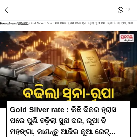
12
ପ୍ରମେୟ
Gold Silver Rate : କିଛି ଦିନର ହ୍ରାସ ପରେ ପୁଣି ବଢ଼ିଲା ସୁନା ଦର, ରୂପା ବି ମହଙ୍ଗା, ଜାଣନ୍ତୁ ଆଜିର ନୂଆ ରେଟ୍...
Home
/
News
/
/
Gold Silver rate : କିଛି ଦିନର ହ୍ରାସ
ପରେ ପୁଣି ବଢ଼ିଲା ସୁନା ଦର, ରୂପା ବି
ମହଙ୍ଗା, ଜାଣନ୍ତୁ ଆଜିର ନୂଆ ରେଟ୍...