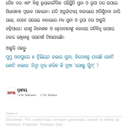
ତୈଳ ଦର ଏବଂ ବିଶ୍ୱ ଭୂରାଜନୈତିକ ପରିସ୍ଥିତି ସୁନା ଓ ରୂପା ଦର ଉପରେ
ସିଧାସଳଖ ପ୍ରଭାବ ପକାଇବ। ଯଦି ଅନ୍ତର୍ଜାତୀୟ ବଜାରରେ ଅନିଶ୍ଚିତତା ଜାରି
ରହେ, ତେବେ ଘରୋଇ ବଜାରରେ ମଧ୍ୟ ସୁନା ଓ ରୂପା ଦର ଆହୁରି
ବଢ଼ିପାରେ। ତେଣୁ ନିବେଶକ ଓ କ୍ରେତାମାନଙ୍କୁ ବଜାରର ଗତିବିଧି ଉପରେ
ନଜର ରଖିବାକୁ ପରାମର୍ଶ ଦିଆଯାଉଛି।
ଆହୁରି ପଢନ୍ତୁ-
ସୁପ୍ତ ଅବସ୍ଥାରେ ୫ ଟ୍ରିଲିୟନ ଡଲାର ସୁନା, ବିଦେଶକୁ ଯାଉଛି କୋଟି
କୋଟି ଡଲାର: ଚିନ୍ତା ଦୂର କରିବ କି ନୂଆ 'ଗୋଲ୍ଡ ସ୍କିମ୍' ?
ପ୍ରମେୟ
104k
followers
175k
Stories
Dailyhunt
Disclaimer
: This content has not been generated, created or edited by
Dailyhunt. Publisher: Prameya Odia