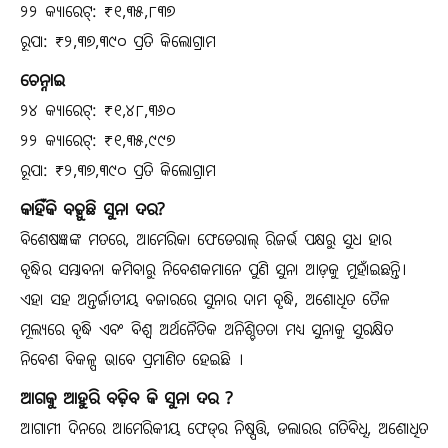
୨୨ କ୍ୟାରେଟ୍: ₹୧,୩୫,୮୩୭
ରୂପା: ₹୨,୩୭,୩୯୦ ପ୍ରତି କିଲୋଗ୍ରାମ
ଚେନ୍ନାଇ
୨୪ କ୍ୟାରେଟ୍: ₹୧,୪୮,୩୬୦
୨୨ କ୍ୟାରେଟ୍: ₹୧,୩୫,୯୯୭
ରୂପା: ₹୨,୩୭,୩୯୦ ପ୍ରତି କିଲୋଗ୍ରାମ
କାହିଁକି ବଢ଼ୁଛି ସୁନା ଦର?
ବିଶେଷଜ୍ଞଙ୍କ ମତରେ, ଆମେରିକା ଫେଡେରାଲ୍ ରିଜର୍ଭ ପକ୍ଷରୁ ସୁଧ ହାର
ବୃଦ୍ଧିର ସମ୍ଭାବନା କମିବାରୁ ନିବେଶକମାନେ ପୁଣି ସୁନା ଆଡ଼କୁ ମୁହାଁଇଛନ୍ତି।
ଏହା ସହ ଅନ୍ତର୍ଜାତୀୟ ବଜାରରେ ସୁନାର ଦାମ ବୃଦ୍ଧି, ଅଶୋଧିତ ତୈଳ
ମୂଲ୍ୟରେ ବୃଦ୍ଧି ଏବଂ ବିଶ୍ୱ ଅର୍ଥନୈତିକ ଅନିଶ୍ଚିତତା ମଧ୍ୟ ସୁନାକୁ ସୁରକ୍ଷିତ
ନିବେଶ ବିକଳ୍ପ ଭାବେ ପ୍ରମାଣିତ ହେଇଛି ।
ଆଗକୁ ଆହୁରି ବଢ଼ିବ କି ସୁନା ଦର ?
ଆଗାମୀ ଦିନରେ ଆମେରିକୀୟ ଫେଡ୍‌ର ନିଷ୍ପତ୍ତି, ଡଲାରର ଗତିବିଧି, ଅଶୋଧିତ