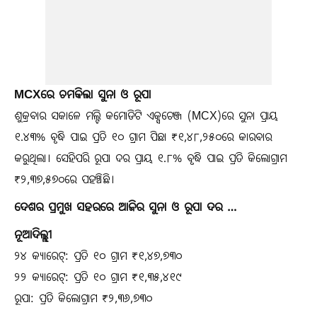
MCXରେ ଚମକିଲା ସୁନା ଓ ରୂପା
ଶୁକ୍ରବାର ସକାଳେ ମଲ୍ଟି କମୋଡିଟି ଏକ୍ସଚେଞ୍ଜ (MCX)ରେ ସୁନା ପ୍ରାୟ
୧.୪୩% ବୃଦ୍ଧି ପାଇ ପ୍ରତି ୧୦ ଗ୍ରାମ ପିଛା ₹୧,୪୮,୨୫୦ରେ କାରବାର
କରୁଥିଲା। ସେହିପରି ରୂପା ଦର ପ୍ରାୟ ୧.୮% ବୃଦ୍ଧି ପାଇ ପ୍ରତି କିଲୋଗ୍ରାମ
₹୨,୩୭,୫୭୦ରେ ପହଞ୍ଚିଛି।
ଦେଶର ପ୍ରମୁଖ ସହରରେ ଆଜିର ସୁନା ଓ ରୂପା ଦର …
ନୂଆଦିଲ୍ଲୀ
୨୪ କ୍ୟାରେଟ୍: ପ୍ରତି ୧୦ ଗ୍ରାମ ₹୧,୪୭,୭୩୦
୨୨ କ୍ୟାରେଟ୍: ପ୍ରତି ୧୦ ଗ୍ରାମ ₹୧,୩୫,୪୧୯
ରୂପା: ପ୍ରତି କିଲୋଗ୍ରାମ ₹୨,୩୬,୭୩୦