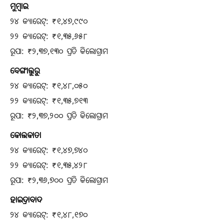
ମୁମ୍ବାଇ
୨୪ କ୍ୟାରେଟ୍: ₹୧,୪୭,୯୯୦
୨୨ କ୍ୟାରେଟ୍: ₹୧,୩୫,୬୫୮
ରୂପା: ₹୨,୩୭,୧୩୦ ପ୍ରତି କିଲୋଗ୍ରାମ
ବେଙ୍ଗାଲୁରୁ
୨୪ କ୍ୟାରେଟ୍: ₹୧,୪୮,୦୫୦
୨୨ କ୍ୟାରେଟ୍: ₹୧,୩୫,୭୧୩
ରୂପା: ₹୨,୩୭,୨୦୦ ପ୍ରତି କିଲୋଗ୍ରାମ
କୋଲକାତା
୨୪ କ୍ୟାରେଟ୍: ₹୧,୪୭,୭୪୦
୨୨ କ୍ୟାରେଟ୍: ₹୧,୩୫,୪୨୮
ରୂପା: ₹୨,୩୬,୭୦୦ ପ୍ରତି କିଲୋଗ୍ରାମ
ହାଇଦ୍ରାବାଦ
୨୪ କ୍ୟାରେଟ୍: ₹୧,୪୮,୧୭୦