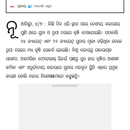
ପ୍ରମେୟ
1 month ago
ନୂ
ଆଦିଲ୍ଲୀ, ୪/୭ : କିଛି ଦିନ ଧରି ହ୍ରାସ ପରେ ଦେଶୀୟ ବଜାରରେ
ପୁଣି ଥରେ ସୁନା ଓ ରୂପା ଦରରେ ବୃଦ୍ଧି ଦେଖାଯାଇଛି। ଗତକାଲି
୨୪ କ୍ୟାରେଟ୍ ଏବଂ ୨୨ କ୍ୟାରେଟ୍ ସୁନାର ମୂଲ୍ୟ ବଢ଼ିଥିବା ବେଳେ
ରୂପା ଦରରେ ମଧ୍ୟ ବୃଦ୍ଧି ରେକର୍ଡ ହୋଇଛି। ବିଶ୍ୱ ବଜାରରୁ ସକାରାତ୍ମକ
ସଙ୍କେତ, ଆମେରିକା ଫେଡେରାଲ୍ ରିଜର୍ଭ ପକ୍ଷରୁ ସୁଧ ହାର ବୃଦ୍ଧିର ଆଶଙ୍କା
କମିବା ଏବଂ ଅନ୍ତର୍ଜାତୀୟ ବଜାରରେ ସୁନାର ମଜବୁତ ସ୍ଥିତି ଏହାର ପ୍ରମୁଖ
କାରଣ ବୋଲି ବଜାର ବିଶେଷଜ୍ଞମାନେ କହୁଛନ୍ତି।
ADVERTISEMENT