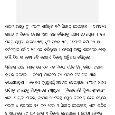
ଭାରତ ପକ୍ଷରୁ ଶ୍ରୀ ଚରଣୀ ସର୍ବାଧିକ ୩ଟି ୱିକେଟ୍ ନେଇଥିଲେ । ଜବାବରେ
ଭାରତ ୯ ୱିକେଟ ହରାଇ ୧୪୨ ରନ କରିବାକୁ ସକ୍ଷମ ହୋଇଥିଲା । ଦଳ
ପକ୍ଷରୁ ୟସ୍ତିକା ଭାଟିଆ ୩୩, ସ୍ମୃତି ମନ୍ଧନା ୩୨, ଶେଫାଳି ବର୍ମା ୨୨ ଓ
ହର୍ମନପ୍ରୀତ କୌର ୨୮ ରନ କରିଥିଲେ । ଇଂଲଣ୍ଡ ପକ୍ଷରୁ ଲାଉରେନ ବେଲ୍,
ଚାର୍ଲି ଡିନ ଓ କେମ୍ପ ୨ଟି ଲେଖାଏଁ ୱିକେଟ୍ ଅକ୍ତିଆର କରିଥିଲେ ।
ସିରିଜର ପ୍ରଥମ ମ୍ୟାଚ୍ ରେ ଏକ ବଡ଼ ବିଜୟ ସହିତ ଟିମ୍ ଇଣ୍ଡିଆ ଅଗ୍ରଣୀ
ହାସଲ କରିଥିଲା । ଦ୍ୱିତୀୟ ମ୍ୟାଚରେ ମଧ୍ୟ ସମାନ ଫଳାଫଳ ଆଶା
କରାଯାଉଥିଲା । ବୋଲର ଗୁରୁତ୍ୱପୂର୍ଣ୍ଣ ଅବଦାନ ଦେଇଥିଲେ, ୧୮ତମ ଓଭର
ପର୍ଯ୍ୟନ୍ତ ଇଂଲଣ୍ଡକୁ ନିୟନ୍ତ୍ରଣରେ ରଖିଥିଲେ । ବିଶେଷକରି ସ୍ପିନର ଶ୍ରୀଚରଣୀ
ଏବଂ ଶ୍ରୀୟଙ୍କା ପାଟିଲ, ଇଂଲିଶ୍ ବ୍ୟାଟରଙ୍କୁ ସ୍କୋର କରିବାକୁ ଦେଇ ନଥିଲେ।
ଚରଣୀ ୪ ଓଭରରେ ୨୫ ରନ ଦେଇ ୩ ୱିକେଟ୍ ନେଇଥିଲେ, ଏବଂ ପାଟିଲ
୪ ଓଭରରେ ୨୯ ରନ ଦେଇ ୧ ୱିକେଟ୍ ନେଇଥିଲେ । ଫ୍ରେୟା କେମ୍ପଙ୍କ