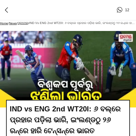
12
ପ୍ରମେୟ
IND Vs ENG 2nd WT20I: ୬ ବଲ୍‌ରେ ପ୍ରହାର ପଡ଼ିଲା ଭାରି, ଇଂଲଣ୍ଡଠୁ ୨୬ ରନ୍‌ରେ ହାରି ଟେନ୍‌ସନ୍‌ରେ ଭାରତ
Home
/
News
/
/
IND vs ENG 2nd WT20I: ୬ ବଲ୍‌ରେ
ପ୍ରହାର ପଡ଼ିଲା ଭାରି, ଇଂଲଣ୍ଡଠୁ ୨୬
ରନ୍‌ରେ ହାରି ଟେନ୍‌ସନ୍‌ରେ ଭାରତ