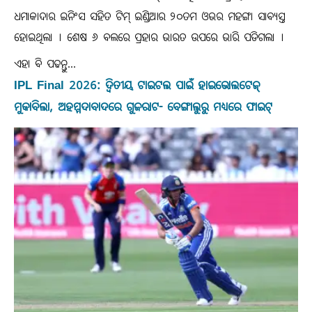
ଧମାକାଦାର ଇନିଂସ ସହିତ ଟିମ୍ ଇଣ୍ଡିଆର ୨୦ତମ ଓଭର ମହଙ୍ଗା ସାବ୍ୟସ୍ତ
ହୋଇଥିଲା । ଶେଷ ୬ ବଲରେ ପ୍ରହାର ଭାରତ ଉପରେ ଭାରି ପଡିଗଲା ।
ଏହା ବି ପଢନ୍ତୁ...
IPL Final 2026: ଦ୍ୱିତୀୟ ଟାଇଟଲ ପାଇଁ ହାଇଭୋଲଟେଜ୍
ମୁକାବିଲା, ଅହମ୍ମଦାବାଦରେ ଗୁଜରାଟ- ବେଙ୍ଗାଲୁରୁ ମଧ୍ୟରେ ଫାଇଟ୍