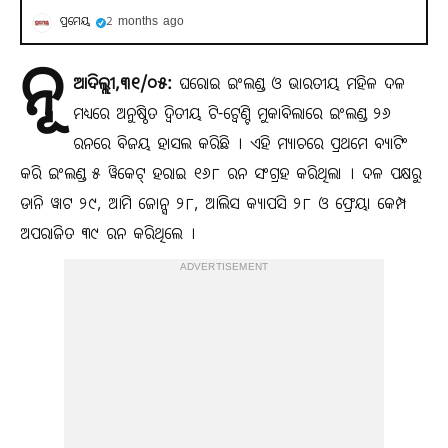
ପ୍ରମେୟ
2 months ago
ନୂ
ଆଦିଲ୍ଲୀ,୩୧/୦୫:
ଘରୋଇ ଇଂଲଣ୍ଡ ଓ ଭାରତୀୟ ମହିଳ ଦଳ
ମଧ୍ୟରେ ଅନୁଷ୍ଠିତ ଦ୍ୱିତୀୟ ଟି-ଟ୍ୱେଣ୍ଟି ମୁକାବିଲାରେ ଇଂଲଣ୍ଡ ୨୬
ରନରେ ବିଜୟ ହାସଲ କରିଛି । ଏହି ମ୍ୟାଚରେ ପ୍ରଥମେ ବ୍ୟାଟିଂ
କରି ଇଂଲଣ୍ଡ ୫ ୱିକେଟ୍ ହରାଇ ୧୬୮ ରନ ସଂଗ୍ରହ କରିଥିଲା । ଦଳ ପକ୍ଷରୁ
ଡାନି ୱାଟ ୨୯, ଆମି ଜୋନ୍ସ ୨୮, ଆଲିସ କ୍ୟାପସି ୨୮ ଓ ଫ୍ରେୟା କେମ୍ପ
ଅପରାଜିତ ୩୯ ରନ କରିଥିଲେ ।
ADVERTISEMENT