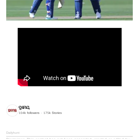
ପ୍ରମେୟ
104k
followers
175k
Stories
Dailyhunt