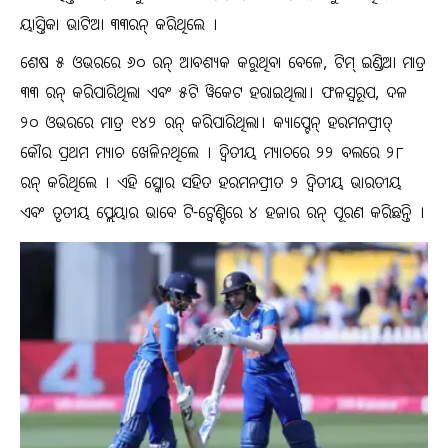
ୟାସ୍ତିକା ଭାଟିଆ ୩୩ରନ୍ କରିଥିଲେ ।
ଶେଷ ୫ ଓଭରରେ ୬୦ ରନ୍ ଆବଶ୍ୟକ କରୁଥିବା ବେଳେ, ଟିମ୍ ଇଣ୍ଡିଆ ମାତ୍ର
୩୩ ରନ୍ କରିପାରିଥିଲା ଏବଂ ୫ଟି ୱିକେଟ ହରାଇଥିଲା। ଫଳସ୍ୱରୂପ, ଦଳ
୨୦ ଓଭରରେ ମାତ୍ର ୧୪୨ ରନ୍ କରିପାରିଥିଲା। କ୍ୟାପ୍ଟେନ୍ ହରମନପ୍ରୀତ୍
କୌର ପ୍ରଥମ ମ୍ୟାଚ ଖେଳିନଥିଲେ । ଦ୍ୱିତୀୟ ମ୍ୟାଚରେ ୨୨ ବଲରେ ୨୮
ରନ୍ କରିଥିଲେ । ଏହି ସ୍କୋର ସହିତ ହରମନପ୍ରୀତ ୨ ଦ୍ୱିତୀୟ ଭାରତୀୟ
ଏବଂ ତୃତୀୟ ପ୍ଲେୟାର ଭାବେ ଟି-ଟ୍ୱେଣ୍ଟିରେ ୪ ହଜାର ରନ୍ ପୂରଣ କରିଛନ୍ତି ।