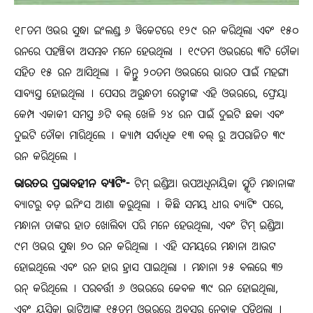
୧୮ତମ ଓଭର ସୁଦ୍ଧା ଇଂଲଣ୍ଡ ୬ ୱିକେଟରେ ୧୨୯ ରନ କରିଥିଲା ଏବଂ ୧୫୦
ରନରେ ପହଞ୍ଚିବା ଅସମ୍ଭବ ମନେ ହେଉଥିଲା । ୧୯ତମ ଓଭରରେ ୩ଟି ଚୌକା
ସହିତ ୧୫ ରନ ଆସିଥିଲା । କିନ୍ତୁ ୨୦ତମ ଓଭରରେ ଭାରତ ପାଇଁ ମହଙ୍ଗା
ସାବ୍ୟସ୍ତ ହୋଇଥିଲା । ପେସର ଅରୁନ୍ଧତୀ ରେଡ୍ଡୀଙ୍କ ଏହି ଓଭରରେ, ଫ୍ରେୟା
କେମ୍ପ ଏକାକୀ ସମସ୍ତ ୬ଟି ବଲ୍ ଖେଳି ୨୪ ରନ ପାଇଁ ଦୁଇଟି ଛକା ଏବଂ
ଦୁଇଟି ଚୌକା ମାରିଥିଲେ । କ୍ୟାମ୍ପ ସର୍ବାଧିକ ୧୩ ବଲ୍ ରୁ ଅପରାଜିତ ୩୯
ରନ କରିଥିଲେ ।
ଭାରତର ପ୍ରଭାବହୀନ ବ୍ୟାଟିଂ-
ଟିମ୍ ଇଣ୍ଡିଆ ଉପଅଧିନାୟିକା ସ୍ମୃତି ମନ୍ଧାନାଙ୍କ
ବ୍ୟାଟରୁ ବଡ଼ ଇନିଂସ ଆଶା କରୁଥିଲା । କିଛି ସମୟ ଧୀର ବ୍ୟାଟିଂ ପରେ,
ମନ୍ଧାନା ତାଙ୍କର ହାତ ଖୋଲିବା ପରି ମନେ ହେଉଥିଲା, ଏବଂ ଟିମ୍ ଇଣ୍ଡିଆ
୯ମ ଓଭର ସୁଦ୍ଧା ୭୦ ରନ କରିଥିଲା । ଏହି ସମୟରେ ମନ୍ଧାନା ଆଉଟ
ହୋଇଥିଲେ ଏବଂ ରନ ହାର ହ୍ରାସ ପାଇଥିଲା । ମନ୍ଧାନା ୨୫ ବଲରେ ୩୨
ରନ୍ କରିଥିଲେ । ପରବର୍ତ୍ତୀ ୬ ଓଭରରେ କେବଳ ୩୯ ରନ ହୋଇଥିଲା,
ଏବଂ ୟସ୍ତିକା ଭାଟିଆଙ୍କୁ ୧୫ତମ ଓଭରରେ ଅବସର ନେବାକୁ ପଡିଥିଲା ।