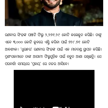
ରଣବୀର ସିଂହଙ୍କ ପାଞ୍ଚଟି ଫିଲ୍ମ ୨,୨୭୧.୨୯ କୋଟି କଲେକ୍ସନ କରିଛି। ତାଙ୍କୁ
ଏବେ ୩,୦୦୦ କୋଟି କ୍ଲବରେ ଏଣ୍ଟ୍ରି କରିବା ପାଇଁ ୭୨୮.୭୧ କୋଟି
ଆବଶ୍ୟକ। 'ଧୁରନ୍ଧର' ରଣବୀର ସିଂହଙ୍କ ପାଇଁ ଏକ ମାନଦଣ୍ଡ ସ୍ଥାପନ କରିଛି।
ପ୍ରଶଂସକମାନେ ତାଙ୍କ ଆଗାମୀ ଫିଲ୍ମଗୁଡ଼ିକ ପାଇଁ ବହୁତ ଆଶା ରଖିଛନ୍ତି। ସେ
ପରବର୍ତ୍ତୀ ସମୟରେ 'ପ୍ରଳୟ' ରେ ନଜର ଆସିବେ।