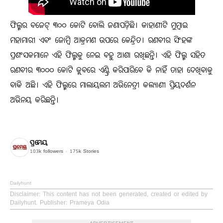
ଫିଲ୍ମର ବଜେଟ୍ ୩୦୦ କୋଟି ବୋଲି ଜଣାପଡ଼ିଛି। କାହାଣୀଟି ମୁମ୍ବାଇ
ମହାମାରୀ ଏବଂ ଜୋମ୍ବି ଆକ୍ରମଣ ଉପରେ କେନ୍ଦ୍ରିତ। ରଣବୀର ସିଂହଙ୍କ
ପ୍ରଶଂସକମାନେ ଏହି ଫିଲ୍ମକୁ ନେଇ ବହୁ ଆଶା ରଖିଛନ୍ତି। ଏହି ଫିଲ୍ମ ସହିତ
ରଣବୀର ୩୦୦୦ କୋଟି କ୍ଲବରେ ଏଣ୍ଟ୍ରି କରିପାରିବେ କି ନାହିଁ ତାହା ଦେଖିବାକୁ
ବାକି ଅଛି। ଏହି ଫିଲ୍ମରେ ମାଲାୟଲମ ଅଭିନେତ୍ରୀ କଲ୍ୟାଣୀ ପ୍ରିୟଦର୍ଶନ
ଅଭିନୟ କରିଛନ୍ତି।
ପ୍ରମେୟ
103k
followers
175k
Stories
Dailyhunt
Disclaimer
: This content has not been generated, created or edited by
Dailyhunt. Publisher: Prameya Odia