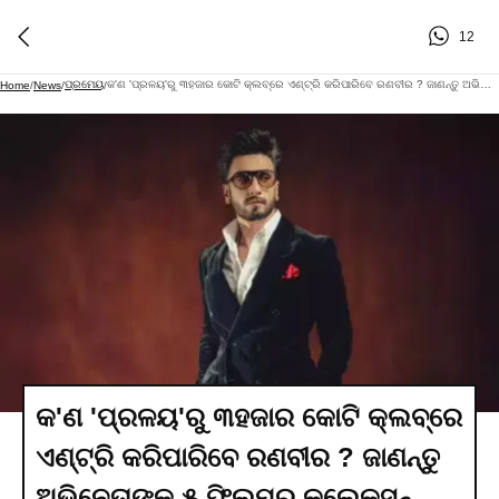
12
ପ୍ରମେୟ
କ'ଣ 'ପ୍ରଳୟ'ରୁ ୩ହଜାର କୋଟି କ୍ଲବ୍‌ରେ ଏଣ୍ଟ୍ରି କରିପାରିବେ ରଣବୀର ? ଜାଣନ୍ତୁ ଅଭିନେତାଙ୍କ ୫ ଫିଲ୍ମର କଲେକ୍ସନ୍
Home
/
News
/
/
କ'ଣ 'ପ୍ରଳୟ'ରୁ ୩ହଜାର କୋଟି କ୍ଲବ୍‌ରେ
ଏଣ୍ଟ୍ରି କରିପାରିବେ ରଣବୀର ? ଜାଣନ୍ତୁ
ଅଭିନେତାଙ୍କ ୫ ଫିଲ୍ମର କଲେକ୍ସନ୍