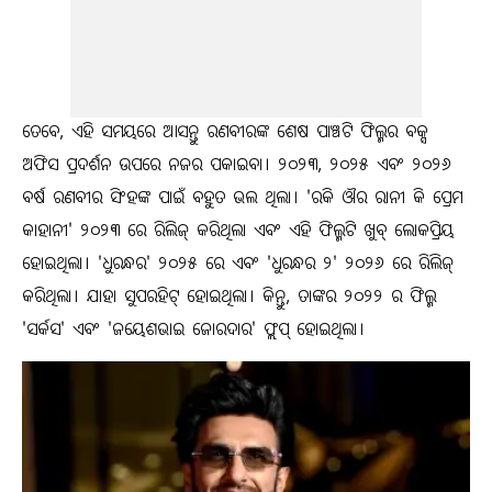
ତେବେ, ଏହି ସମୟରେ ଆସନ୍ତୁ ରଣବୀରଙ୍କ ଶେଷ ପାଞ୍ଚଟି ଫିଲ୍ମର ବକ୍ସ
ଅଫିସ ପ୍ରଦର୍ଶନ ଉପରେ ନଜର ପକାଇବା। ୨୦୨୩, ୨୦୨୫ ଏବଂ ୨୦୨୬
ବର୍ଷ ରଣବୀର ସିଂହଙ୍କ ପାଇଁ ବହୁତ ଭଲ ଥିଲା। 'ରକି ଔର ରାନୀ କି ପ୍ରେମ
କାହାନୀ' ୨୦୨୩ ରେ ରିଲିଜ୍ କରିଥିଲା ଏବଂ ଏହି ଫିଲ୍ମଟି ଖୁବ୍ ଲୋକପ୍ରିୟ
ହୋଇଥିଲା। 'ଧୁରନ୍ଧର' ୨୦୨୫ ରେ ଏବଂ 'ଧୁରନ୍ଧର ୨' ୨୦୨୬ ରେ ରିଲିଜ୍
କରିଥିଲା। ଯାହା ସୁପରହିଟ୍ ହୋଇଥିଲା। କିନ୍ତୁ, ତାଙ୍କର ୨୦୨୨ ର ଫିଲ୍ମ
'ସର୍କସ' ଏବଂ 'ଜୟେଶଭାଇ ଜୋରଦାର' ଫ୍ଲପ୍ ହୋଇଥିଲା।