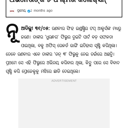
ପ୍ରମେୟ
2 months ago
ନୂ
ଆଦିଲ୍ଲୀ ୩୧/୦୫:
ରଣବୀର ସିଂହ ଇଣ୍ଡଷ୍ଟ୍ରିର ଟପ୍ ଆକ୍ଟର୍ସଙ୍କ ମଧ୍ୟରୁ
ଜଣେ। ତାଙ୍କର 'ଧୁରନ୍ଧର' ଫିଲ୍ମର ଦୁଇଟି ପାର୍ଟ ବଡ଼ ସଫଳତା
ପାଇଥିଲା, ବକ୍ସ ଅଫିସ୍ ରେକର୍ଡ ଭାଙ୍ଗି ଇତିହାସ ସୃଷ୍ଟି କରିଥିଲା।
ତେବେ ରଣବୀର ଏବେ ତାଙ୍କର 'ଡନ୍ ୩' ଫିଲ୍ମକୁ ନେଇ ଚର୍ଚ୍ଚାରେ ଅଛନ୍ତି।
ପ୍ରଥମେ ସେ ଏହି ଫିଲ୍ମରେ ଅଭିନୟ କରିବାର ଥିଲା, କିନ୍ତୁ ପରେ ସେ ବିବାଦ
ସୃଷ୍ଟି କରି ପ୍ରୋଜେକ୍ଟକୁ ମଝିରେ ଛାଡି ଦେଇଥିଲେ।
ADVERTISEMENT