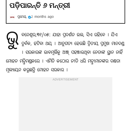
ପଡ଼ିପାରନ୍ତି ୬ ମନ୍ତ୍ରୀ
ପ୍ରମେୟ
2 months ago
ଭୁ
ବନେଶ୍ବର,୩୧/୦୫: ଯାହା ପ୍ରଦର୍ଶନ ଭଲ, ସିଏ ରହିବେ । ଯିଏ
ଦୁର୍ବଳ, ହଟିବା ଥୟ । ଆନୁଗତ୍ୟ ହେଉଛି ଦ୍ୱିତୀୟ ପ୍ରମୁଖ ମାନଦଣ୍ଡ
। ସରକାରଙ୍କ ଭାବମୂର୍ତ୍ତିକୁ ଆଞ୍ଚ୍‌ ପହଞ୍ଚାଉଥିବା ନେତାଙ୍କ ସ୍ଥାନ ନାହିଁ
ମୋହନ ମନ୍ତ୍ରିମଣ୍ଡଳରେ । ଏମିତି କଠୋର ନୀତି ଧରି ମନ୍ତ୍ରୀମାନଙ୍କର ଦକ୍ଷତା
ମୂଲ୍ୟାୟନ କରୁଛନ୍ତି ମୋହନ ସରକାର ।
ADVERTISEMENT