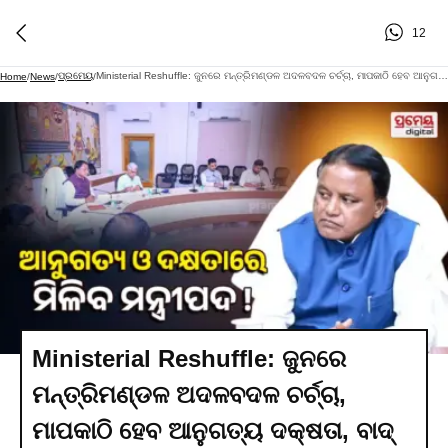
12
ପ୍ରମେୟ
Ministerial Reshuffle: ଜୁନରେ ମନ୍ତ୍ରିମଣ୍ଡଳ ଅଦଳବଦଳ ଚର୍ଚ୍ଚା, ମାପକାଠି ହେବ ଆନୁଗତ୍ୟ ଦକ୍ଷତା, ବାଦ୍ ପଡ଼ିପାରନ୍ତି ୬ ମନ୍ତ୍ରୀ
Home
/
News
/
/
Ministerial Reshuffle: ଜୁନରେ
ମନ୍ତ୍ରିମଣ୍ଡଳ ଅଦଳବଦଳ ଚର୍ଚ୍ଚା,
ମାପକାଠି ହେବ ଆନୁଗତ୍ୟ ଦକ୍ଷତା, ବାଦ୍