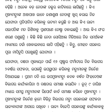
କେହି ମନ୍ତ୍ରୀ ନାହାନ୍ତି, ସେଥିରୁ କେତେକଙ୍କ ମନରେ ମନ୍ତ୍ରୀ ପଦ ଲଡ଼ୁ ଆଶା
ବଢ଼ିଛି । ଅନେକ ବଡ଼ ନେତାଙ୍କ ଚକ୍କର କାଟିବାରେ ଲାଗିଛନ୍ତି । କିଏ
ମୁଖ୍ୟମନ୍ତ୍ରୀଙ୍କ ଆଖପାଖ ଭାବେ ଜଣାଶୁଣା ନେତାଙ୍କୁ ଖୁସ୍‌ କରାଇ ନିଜ
ଯୋଗ୍ୟତା ପ୍ରତିପାଦିତ କରିବାକୁ ଉଦ୍ୟମ କରୁଛି ତ ଆଉ କିଏ ରାଜ୍ୟ
ସଭାପତିଙ୍କ ମନ ଜିଣିବାକୁ ପ୍ରାଣପଣେ ଚେଷ୍ଟା ଚଳାଇଛନ୍ତି । ଆଉ କିଏ ସଂଘ
ଶରଣ ପଶୁଛନ୍ତି । କିଛି କିଛି ନେତା ସୋସିଆଲ ମିଡିଆରେ ନିଜ ସମର୍ଥକଙ୍କ
ମାଧ୍ୟମରେ ଚର୍ଚ୍ଚା ଖେଳାଇବାରେ ଲାଗି ପଡ଼ିଛନ୍ତି । କିନ୍ତୁ, ମୋହନ ସରକାର
ପୂରା ମାପିଚୁପି ପରଖୁଛନ୍ତି ଯୋଗ୍ୟତା ।
ଯୋଗ୍ୟତା, ଦକ୍ଷତା ମୂଲ୍ୟାୟନ ପାଇଁ ୧୬ ପୃଷ୍ଠାର ଫର୍ମାଟରେ ନିଜ ବିଭାଗର
୨ବର୍ଷର ସଫଳତା, ଉପଲବ୍ଧି ଉପସ୍ଥାପନ କରିବାକୁ ମନ୍ତ୍ରୀମାନଙ୍କୁ ନିର୍ଦ୍ଦେଶ
ଦିଆଯାଇଛ । ପ୍ରଥମ ଦନି ରେ ଉପମୁଖ୍ୟମନ୍ତ୍ରୀ କନକ ବର୍ଦ୍ଧନ ସିଂହଦେଓଙ୍କ
ବିଭାଗର କାର୍ଯ୍ୟକାରିତା ଓ ଦକ୍ଷତାର ସମୀକ୍ଷା କରାଯିବ । ଜୁନ୍‌ ୯ ତାରିଖ
ମଧ୍ୟରେ ସମସ୍ତ ମନ୍ତ୍ରୀମାନଙ୍କ ରିପୋର୍ଟ କାର୍ଡ ସମୀକ୍ଷା କରିବେ ମୁଖ୍ୟମନ୍ତ୍ରୀ ।
ମୁଖ୍ୟମନ୍ତ୍ରୀଙ୍କ ନିର୍ଦ୍ଦେଶ କ୍ରମେ ବିଭିନ୍ନ ବିଭାଗର ମନ୍ତ୍ରୀ ସରକାରଙ୍କ ସଫଳତା
ରାଜ୍ୟବାସୀଙ୍କ ଆଗରେ ରଖିବେ । ରାଜ୍ୟ ବିଜେପି ସରକାରଙ୍କୁ କାର୍ଯ୍ୟକାଳକୁ