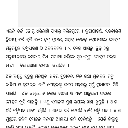
ଏଭଳି ଚର୍ଚ୍ଚା ଜୋର୍‌ ଧରିଲାଣି ପାୱାର୍‌ କରିଡର୍‌ରେ । କୁହାଯାଉଛି, ସରକାରଙ୍କ
ଦ୍ୱିତୀୟ ବର୍ଷ ପୂର୍ତ୍ତି ପରେ ଜୁନ୍‌ ତୃତୀୟ ସପ୍ତାହ ବେଳକୁ ହୋଇପାରେ ମୋହନ
ମନ୍ତ୍ରିମଣ୍ଡଳ ସମ୍ପ୍ରସାରଣ ଓ ଅଦଳବଦଳ । ଏ ନେଇ ଆସନ୍ତା ଜୁନ୍‌ ୨ରୁ
ମନ୍ତ୍ରୀମାନଙ୍କର ଦକ୍ଷତାର ସିଧା ସମୀକ୍ଷା କରିବେ ମୁଖ୍ୟମନ୍ତ୍ରୀ ମୋହନ ଚରଣ
ମାଝୀ । ବିଭାଗୱାରୀ ସମୀକ୍ଷା କରାଯିବ ।
ଅତି ବିଶ୍ୱସ୍ତ ସୂତ୍ରରୁ ମିଳିଥିବା ଖବର ମୁତାବକ, ନିଜ ଇଚ୍ଛା ମୁତାବକ ମନ୍ତ୍ରୀ
ବାଛିବା ଓ ହଟାଇବା ଲାଗି ମୋହନଙ୍କୁ ଉପର ମହଲରୁ ପୂର୍ଣ୍ଣ ସ୍ୱାଧୀନତା ମିଳି
ଯାଇଛି । ଅତି କମ୍‌ରେ ୬ ଜଣଙ୍କ ଦକ୍ଷତା ଓ ଏବଂ ଆନୁଗତ୍ୟ ଉପରେ
ମୋହନ ଖୁସି ନାହାନ୍ତି । ଏଣୁ ଏମାନଙ୍କ ମୁଣ୍ଡ ଉପରେ ଖଣ୍ଡା ଝୁଲୁଛି । ଆଉ
୬ଟି ମନ୍ତ୍ରିପଦ ଫାଙ୍କା ପଡ଼ିଛି । ଏହାର ଅର୍ଥ ହେଉଛି ୧୨ଟି ମନ୍ତ୍ରି ପଦ । କାହା
ମୁଣ୍ଡରେ ଢଳିବ ମୋହନ କଳସ? ଆଶାୟୀ ଲବି ତେଜିଛନ୍ତି । ଯେଉଁ ଜିଲ୍ଲାରୁ