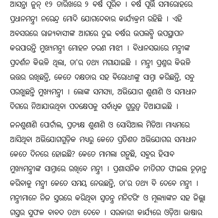
ଆସନ୍ତା ଜୁନ୍‌ ୧୨ ତାରିଖରେ ୨ ବର୍ଷ ପୂରିବ । ବର୍ଷ ପୂର୍ତ୍ତି ସମାରୋହରେ
ପ୍ରଧାନମନ୍ତ୍ରୀ ନରେନ୍ଦ୍ର ମୋଦି ଯୋଗଦେବାର କାର୍ଯ୍ୟକ୍ରମ ରହିଛି । ଏହି
ଅବସରରେ ରାଜ୍ୟବାସୀଙ୍କ ଆଗରେ ଦୁଇ ବର୍ଷର ଉପଲବ୍ଧି ଉପସ୍ଥାପନ
କରପାରନ୍ତି ମୁଖ୍ୟମନ୍ତ୍ରୀ ମୋହନ ଚରଣ ମାଝୀ । ବିଧାନସଭାରେ ମନ୍ତ୍ରୀଙ୍କ
ପ୍ରଦର୍ଶନ କିଭଳି ଥିଲା, ତା'ର ତଥ୍ୟ ମଗାଯାଇଛି । ମନ୍ତ୍ରୀ ପ୍ରଶ୍ନର କିଭଳି
ଉତ୍ତର ରଖିଛନ୍ତି, କେତେ ଦକ୍ଷତାର ସହ ବିରୋଧୀଙ୍କୁ ସାମ୍ନା କରିଛନ୍ତି, ସବୁ
ପରଖୁଛନ୍ତି ମୁଖ୍ୟମନ୍ତ୍ରୀ । ଲୋଙ୍କ ସମସ୍ୟା, ଅଭିଯୋଗ ଶୁଣାଣି ଓ ସମାଧାନ
ଦିଗରେ ନିଆଯାଉଥିବା ପଦକ୍ଷେପକୁ ସର୍ବାଧିକ ଗୁରୁତ୍ୱ ଦିଆଯାଇଛି ।
ଜନଶୁଣାଣି ପୋର୍ଟାଲ, ପ୍ରତ୍ୟକ୍ଷ ଶୁଣାଣି ଓ ସୋସିଆଲ ମିଡିଆ ମାଧ୍ୟମରେ
ଆସିଥିବା ଅଭିଯୋଗଗୁଡ଼ିକ ମଧ୍ୟରୁ କେତେ ପ୍ରତିଶତ ଅଭିଯୋଗର ସମାଧାନ
କେତେ ଦିନରେ ହୋଇଛି? କେତେ ମାମଲା ଗଡ଼ୁଛି, ସବୁର ହିସାବ
ମୁଖ୍ୟମନ୍ତ୍ରୀଙ୍କ ସାମ୍ନାରେ ରଖିବେ ମନ୍ତ୍ରୀ । ପ୍ରଶାସନିକ ନୀତିଗତ ଫାଇଲ ଚୂଡ଼ାନ୍ତ
କରିବାକୁ ମନ୍ତ୍ରୀ କେତେ ସମୟ ନେଉଛନ୍ତି, ତା'ର ତଥ୍ୟ ବି ଦେବେ ମନ୍ତ୍ରୀ ।
ମନ୍ତ୍ରୀମାନେ ନିଜ ସ୍ତରରେ କରିଥିବା ସ୍ୱତନ୍ତ୍ର ମନିଟରିଂ ଓ ମୂଲ୍ୟାଙ୍କନ ସହ ଜିଲ୍ଲା
ଗସ୍ତର ସୁଫଳ ବାବଦ ତଥ୍ୟ ଦେବେ । ସରକାରୀ କାର୍ଯ୍ୟରେ ଓଡ଼ିଆ ଭାଷାର