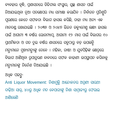
ବ୍ୟବହାର ବୃଦ୍ଧି, ପ୍ରଶାସନରେ ଡିଜିଟାଲ ସଂସ୍କାର, ସ୍ୱଚ୍ଛ ଶାସନ ପାଇଁ
ନିଆଯାଇଥିବା ନୂଆ ପଦକ୍ଷେପର ମଧ୍ୟ ସମୀକ୍ଷା କରାଯିବ । ନିର୍ବାଚନ ପ୍ରତିଶ୍ରୁତି
ପୂରଣରେ କେତେ ସଫଳତା ବିଭାଗ ହାସଲ କରିଛି, ତାହା ମଧ୍ୟ ଅନ୍ୟ ଏକ
ମାନଦଣ୍ଡ ରଖାଯାଇଛି । ୨୦୩୬ ଓ ୨୦୪୭ ଭିଜନ ଡକ୍ୟୁମେଣ୍ଟ ଲକ୍ଷ୍ୟ ହାସଲ
ପାଇଁ ଆଗାମୀ ୩ ବର୍ଷର ରୋଡମ୍ୟାପ୍‌, ଆଗାମୀ ୧୨ ମାସ ପାଇଁ ବିଭାଗର ୧୦
ପ୍ରାଥମିକତା ଓ ଗତ ଦୁଇ ବର୍ଷର ଶାସନରେ ସବୁଠାରୁ ବଡ଼ ଉପଲବ୍ଧି
ମନ୍ତ୍ରୀମାନେ ମୁଖ୍ୟମନ୍ତ୍ରୀଙ୍କୁ ଦେବେ । ମହିଳା, ଚାଷୀ ଓ ଯୁବପିଢ଼ିଙ୍କ କ୍ଷେତ୍ରରେ
ବିଭାଗ ଆଣିଥିବା ରୂପାନ୍ତରଣ ବାବଦରେ ସଫଳ କାହାଣୀ ଉପସ୍ଥାପନ କରିବାକୁ
ମନ୍ତ୍ରୀମାନଙ୍କୁ ନିର୍ଦ୍ଦେଶ ଦିଆଯାଇଛି ।
ଅଧିକ ପଢନ୍ତୁ-
Anti Liquor Movement: ନିଶାମୁକ୍ତି ଆନ୍ଦୋଳନର ଅଗ୍ରଣୀ ସାରଥୀ
ଦାଢ଼ିଆ ସାର୍, ୪୦ରୁ ଅଧିକ ମଦ ବେପାରୀଙ୍କୁ ନିଶା ସାମ୍ରାଜ୍ୟରୁ ଫେରାଇ
ଆଣିଲେଣି