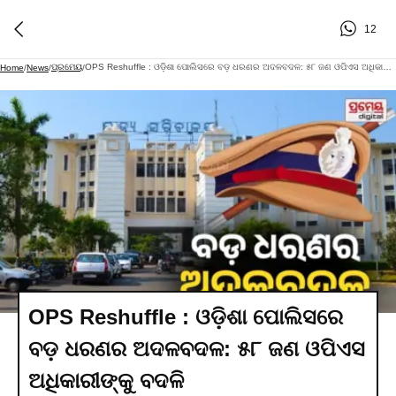
12
ପ୍ରମେୟ
OPS Reshuffle : ଓଡ଼ିଶା ପୋଲିସରେ ବଡ଼ ଧରଣର ଅଦଳବଦଳ: ୫୮ ଜଣ ଓପିଏସ ଅଧିକାରୀଙ୍କୁ ବଦଳି
Home
/
News
/
/
OPS Reshuffle : ଓଡ଼ିଶା ପୋଲିସରେ
ବଡ଼ ଧରଣର ଅଦଳବଦଳ: ୫୮ ଜଣ ଓପିଏସ
ଅଧିକାରୀଙ୍କୁ ବଦଳି