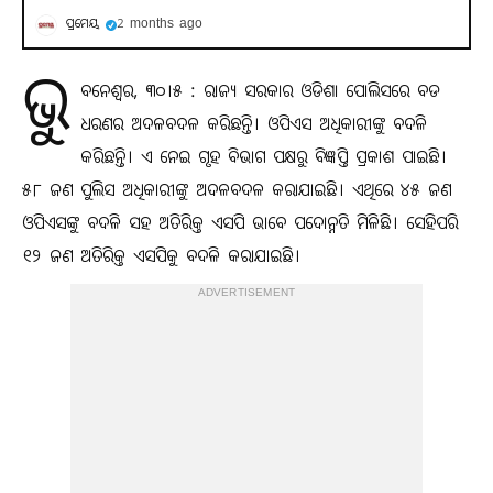
ପ୍ରମେୟ
2 months ago
ଭୁ
ବନେଶ୍ବର, ୩୦।୫ : ରାଜ୍ୟ ସରକାର ଓଡିଶା ପୋଲିସରେ ବଡ
ଧରଣର ଅଦଳବଦଳ କରିଛନ୍ତି। ଓପିଏସ ଅଧିକାରୀଙ୍କୁ ବଦଳି
କରିଛନ୍ତି। ଏ ନେଇ ଗୃହ ବିଭାଗ ପକ୍ଷରୁ ବିଜ୍ଞପ୍ତି ପ୍ରକାଶ ପାଇଛି।
୫୮ ଜଣ ପୁଲିସ ଅଧିକାରୀଙ୍କୁ ଅଦଳବଦଳ କରାଯାଇଛି। ଏଥିରେ ୪୫ ଜଣ
ଓପିଏସଙ୍କୁ ବଦଳି ସହ ଅତିରିକ୍ତ ଏସପି ଭାବେ ପଦୋନ୍ନତି ମିଳିଛି। ସେହିପରି
୧୨ ଜଣ ଅତିରିକ୍ତ ଏସପିକୁ ବଦଳି କରାଯାଇଛି।
ADVERTISEMENT