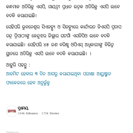
କନ୍ଧମାଳ ଅତିରିକ୍ତ ଏସପି, ଗାୟତ୍ରୀ ପ୍ରଧାନ ଭଦ୍ରକ ଅତିରିକ୍ତ ଏସପି ଭାବେ
ବଦଳି କରାଯାଇଛି।
ସେହିପରି ଭୁବନେଶ୍ୱର ସିଏଡବ୍ଲ୍ୟୁ ଓ ସିଡବ୍ଲ୍ୟୁରେ କାର୍ଯ୍ୟରତ ଡିଏସପି ପ୍ରତାପ
ଚନ୍ଦ୍ର ତ୍ରିପାଠୀଙ୍କୁ କେନ୍ଦୁଝର ଜିଲ୍ଲାର ଘଟଗାଁ ଏସଡିପିଓ ଭାବେ ବଦଳି
କରାଯାଇଛି। ସେହିପରି ୪୫ ଜଣ ବରିଷ୍ଠ ଓପିଏସ୍ ଅଧିକାରୀଙ୍କୁ ବିଭିନ୍ନ
ସ୍ଥାନରେ ଅତିରିକ୍ତ ଏସପି ଭାବେ ବଦଳି କରାଯାଇଛି। ।
ଆହୁରି ପଢନ୍ତୁ :
ଆଡମିଟ ହେବାର ୩ ଦିନ ଆଗରୁ କରାଯାଇଥିବା ପରୀକ୍ଷା ଆୟୁଷ୍ମାନ
ପ୍ୟାକେଜରେ ହେବ ଅନ୍ତର୍ଭୁକ୍ତ
ପ୍ରମେୟ
104k
followers
175k
Stories
Dailyhunt