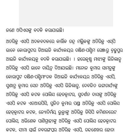
ଜଣେ ଓପିଏସଙ୍କୁ ବଦଳି କରାଯାଇଛି।
ଅତରିକ୍ତ ଏସପି ଅଦଳବଦଳରେ କାର୍ତ୍ତିକ ଚନ୍ଦ୍ର ମଲ୍ଲିକଙ୍କୁ ଅତିରିକ୍ତ ଏସ୍‌ପି
ଭାବେ କୋରାପୁଟର ଡିଆଇଜି କାର୍ଯ୍ୟାଳୟର ଦକ୍ଷିଣ-ପଶ୍ଚିମ ରେଞ୍ଜରୁ ବ୍ରହ୍ମପୁର
ଆଇଜି କାର୍ଯ୍ୟାଳୟକୁ ବଦଳି କରାଯାଇଛି। । ହରେକୃଷ୍ଣ ମାଝୀଙ୍କୁ ଭିଜିଲାନ୍ସ
ଅତିରିକ୍ତ ଏସପି ଭାବେ ଦାୟିତ୍ବ ଦିଆଯାଇଛି। ମନୋଜ କୁମାର ସାମନ୍ତଙ୍କୁ
କୋରାପୁଟ ଦକ୍ଷିଣ-ପଶ୍ଚିମାଂଚଳ ଡିଆଇଜି କାର୍ଯ୍ୟାଳୟର ଅତିରିକ୍ତ ଏସପି,
ସୁଶାନ୍ତ କୁମାର ସେନ ଅତିରିକ୍ତ ଏସପି ଭିଜିଲାନ୍ସ, ଦେବଜିତ ଭଟ୍ଟାଚାର୍ଯ୍ୟଙ୍କୁ
ଅତିରିକ୍ତ ଏସପି କଟକ ପୋଲିସ ହେଡକ୍ବାଟର, ସୁଦର୍ଶନ ଦାସଙ୍କୁ ଅତିରିକ୍ତ
ଏସପି କଟକ ଏଚଆରପିସି, ସୁଜିତ କୁମାର ପଣ୍ଡା ଅତିରିକ୍ତ ଏସପି ପୋଲିସ
ହେଡ୍‌କ୍ବାଟର କଟକ, ଜ୍ୟୋତିର୍ମୟ ଭୁକ୍ତାଙ୍କୁ ଅତିରିକ୍ତ ଡିସିପି କମିଶନରେଟ
ପୋଲିସ, ଅଭିଶେକ ପାଣିଗ୍ରାହୀଙ୍କୁ ଅତିରିକ୍ତ ଏସପି ପୋଲିସ ହେଡକ୍ବାଟର
କଟକ, ସୀମା ସ୍ବାଇଁ ନବରଙ୍ଗପୁର ଅତିରିକ୍ତ ଏସପି, ଚନ୍ଦ୍ରଶେଖର ହୋତା