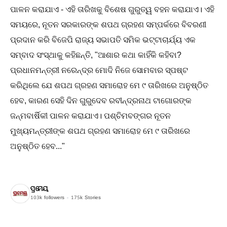
ପାଳନ କରାଯାଏ - ଏହି ତାରିଖକୁ ବିଶେଷ ଗୁରୁତ୍ୱ ବହନ କରାଯାଏ। ଏହି
ସମୟରେ, ନୂତନ ସରକାରଙ୍କ ଶପଥ ଗ୍ରହଣ ସମ୍ପର୍କରେ ବିବରଣୀ
ପ୍ରଦାନ କରି ବିଜେପି ରାଜ୍ୟ ସଭାପତି ସମିକ ଭଟ୍ଟାଚାର୍ଯ୍ୟ ଏକ
ସମ୍ବାଦ ସଂସ୍ଥାକୁ କହିଛନ୍ତି, "ଆଶାର ​​କଥା କାହିଁକି କହିବା?
ପ୍ରଧାନମନ୍ତ୍ରୀ ନରେନ୍ଦ୍ର ମୋଦି ନିଜେ ସୋମବାର ସ୍ପଷ୍ଟ
କରିଥିଲେ ଯେ ଶପଥ ଗ୍ରହଣ ସମାରୋହ ମେ ୯ ତାରିଖରେ ଅନୁଷ୍ଠିତ
ହେବ, କାରଣ ସେହି ଦିନ ଗୁରୁଦେବ ରବୀନ୍ଦ୍ରନାଥ ଟାଗୋରଙ୍କ
ଜନ୍ମବାର୍ଷିକୀ ପାଳନ କରାଯାଏ। ପଶ୍ଚିମବଙ୍ଗର ନୂତନ
ମୁଖ୍ୟମନ୍ତ୍ରୀଙ୍କ ଶପଥ ଗ୍ରହଣ ସମାରୋହ ମେ ୯ ତାରିଖରେ
ଅନୁଷ୍ଠିତ ହେବ..."
ପ୍ରମେୟ
103k
followers
175k
Stories