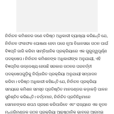
ନିର୍ବାଚନ କମିଶନର ଜଣେ ବରିଷ୍ଠ ଅଧିକାରୀ ବ୍ୟାଖ୍ୟା କରିଛନ୍ତି ଯେ,
ନିର୍ବାଚନ ଫଳାଫଳ ଘୋଷଣା ହେବା ପରେ ନୂଆ ବିଧାନସଭା ଗଠନ ପାଇଁ
ବିଜ୍ଞପ୍ତି ଜାରି କରିବା ସାମ୍ବିଧାନିକ ପ୍ରକ୍ରିୟାରେ ଏକ ଗୁରୁତ୍ୱପୂର୍ଣ୍ଣ
ପଦକ୍ଷେପ। ନିର୍ବାଚନ କମିଶନଙ୍କ ଅଧିକାରୀଙ୍କ ଅନୁଯାୟୀ, ଏହି
ବିଜ୍ଞପ୍ତିର ଉଦ୍ଦେଶ୍ୟ ହେଉଛି ସରକାର ଗଠନର ପରବର୍ତ୍ତୀ
ପଦକ୍ଷେପଗୁଡ଼ିକୁ ନିର୍ଦ୍ଧାରିତ ପ୍ରକ୍ରିୟା ଅନୁଯାୟୀ ସମ୍ପାଦନ
କରିବା। ବରିଷ୍ଠ ଅଧିକାରୀ କହିଛନ୍ତି ଯେ, ନିର୍ବାଚନ ପ୍ରକ୍ରିୟା
ସମୟରେ କମିଶନ ସମସ୍ତ ପ୍ରତିଷ୍ଠିତ ମାନଦଣ୍ଡର କଡ଼ାକଡ଼ି ପାଳନ
ସୁନିଶ୍ଚିତ କରିଛନ୍ତି। ବର୍ତ୍ତମାନ, ନିର୍ବାଚିତ ପ୍ରତିନିଧିମାନେ
ସେମାନଙ୍କର ଶପଥ ଗ୍ରହଣ କରିପାରିବେ ଏବଂ ରାଜ୍ୟରେ ଏକ ନୂତନ
ମନ୍ତ୍ରିମଣ୍ଡଳ ଗଠନ ପ୍ରକ୍ରିୟା ଆନୁଷ୍ଠାନିକ ଭାବରେ ଆରମ୍ଭ