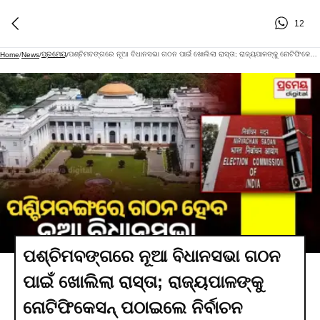
12
ପ୍ରମେୟ
ପଶ୍ଚିମବଙ୍ଗରେ ନୂଆ ବିଧାନସଭା ଗଠନ ପାଇଁ ଖୋଲିଲା ରାସ୍ତା; ରାଜ୍ୟପାଳଙ୍କୁ ନୋଟିଫିକେସନ୍ ପଠାଇଲେ ନିର୍ବାଚନ କମିଶନ
Home
/
News
/
/
ପଶ୍ଚିମବଙ୍ଗରେ ନୂଆ ବିଧାନସଭା ଗଠନ
ପାଇଁ ଖୋଲିଲା ରାସ୍ତା; ରାଜ୍ୟପାଳଙ୍କୁ
ନୋଟିଫିକେସନ୍ ପଠାଇଲେ ନିର୍ବାଚନ