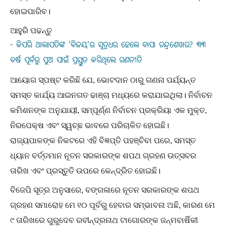
ହୋଇପାରିବ।
ଆହୁରି ପଢନ୍ତୁ
- କିପରି ଥାଲାପତିଙ୍କ 'ବିଜୟ'ର ସୂତ୍ରଧର ହେଲେ ବାପା ଚନ୍ଦ୍ରଶେଖର? ୩୩
ବର୍ଷ ପୂର୍ବରୁ ପୁଅ ପାଇଁ ପ୍ରସ୍ତୁତ କରିଥିଲେ ରଣନୀତି
ଆୟୋଗ ସ୍ପଷ୍ଟ କରିଛି ଯେ, ଭୋଟଦାନ ଠାରୁ ଗଣନା ପର୍ଯ୍ୟନ୍ତ
ସମସ୍ତ କାର୍ଯ୍ୟ ଆଇନଗତ ଢାଞ୍ଚା ମଧ୍ୟରେ କରାଯାଇଥିଲା। ନିର୍ବାଚନ
କମିଶନଙ୍କ ଅନୁଯାୟୀ, ସମ୍ପୂର୍ଣ୍ଣ ନିର୍ବାଚନ ପ୍ରକ୍ରିୟା ଏକ ମୁକ୍ତ,
ନିରପେକ୍ଷ ଏବଂ ସ୍ୱଚ୍ଛ ଭାବରେ ପରିଚାଳିତ ହୋଇଛି।
ରାଜ୍ୟପାଳଙ୍କ ନିକଟରେ ଏହି ବିଜ୍ଞପ୍ତି ପହଞ୍ଚିବା ପରେ, ସମସ୍ତ
ଧ୍ୟାନ ବର୍ତ୍ତମାନ ନୂତନ ସରକାରଙ୍କ ଶପଥ ଗ୍ରହଣ ଉତ୍ସବର
ତାରିଖ ଏବଂ ପ୍ରସ୍ତୁତି ଉପରେ କେନ୍ଦ୍ରିତ ହୋଇଛି।
ବିଜେପି ସୂତ୍ର ଅନୁସାରେ, ବଙ୍ଗଳାରେ ନୂତନ ସରକାରଙ୍କ ଶପଥ
ଗ୍ରହଣ ସମାରୋହ ମେ ୧୦ ପୂର୍ବରୁ ହେବାର ସମ୍ଭାବନା ଅଛି, କାରଣ ମେ
୯ ତାରିଖରେ ଗୁରୁଦେବ ରବୀନ୍ଦ୍ରନାଥ ଟାଗୋରଙ୍କ ଜନ୍ମବାର୍ଷିକୀ