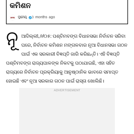
କମିଶନ
ପ୍ରମେୟ
3 months ago
ନୂ
ଆଦିଲ୍ଲୀ,୬/୦୫: ପଶ୍ଚିମବଙ୍ଗ ବିଧାନସଭା ନିର୍ବାଚନ ସରିବା
ପରେ, ନିର୍ବାଚନ କମିଶନ ମଙ୍ଗଳବାର ନୂଆ ବିଧାନସଭା ଗଠନ
ପାଇଁ ଏକ ସରକାରୀ ବିଜ୍ଞପ୍ତି ଜାରି କରିଛନ୍ତି। ଏହି ବିଜ୍ଞପ୍ତି
ପଶ୍ଚିମବଙ୍ଗ ରାଜ୍ୟପାଳଙ୍କ ନିକଟକୁ ପଠାଯାଇଛି, ଏହା ସହିତ
ରାଜ୍ୟରେ ନିର୍ବାଚନ ପ୍ରକ୍ରିୟାକୁ ଆନୁଷ୍ଠାନିକ ଭାବରେ ସମାପ୍ତ
ହୋଇଛି ଏବଂ ନୂଆ ସରକାର ଗଠନ ପାଇଁ ରାସ୍ତା ଖୋଲିଛି।
ADVERTISEMENT