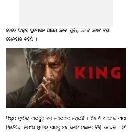
ତେବେ ଫିଲ୍ମର ପ୍ରମୋସନ ଆରମ୍ଭ ହେବା ପୂର୍ବରୁ କୋଟି କୋଟି ଟଙ୍କା
ରୋଜଗାର କରିଛି ।
ଫିଲ୍ମର ମ୍ୟୁଜିକ୍ ରାଇଟ୍ସରୁ ବଡ଼ ରୋଜଗାର ହୋଇଛି । ସିଦ୍ଧାର୍ଥ ଆନନ୍ଦଙ୍କ ଦ୍ବାରା
ନିର୍ଦ୍ଦେଶିତ 'କିଙ୍ଗ'ର ମ୍ୟୁଜିଜ୍ ରାଇଟ୍ସ ୪୫ କୋଟି ଟଙ୍କାରେ ବିକ୍ରି ହୋଇଛି । ଜି'