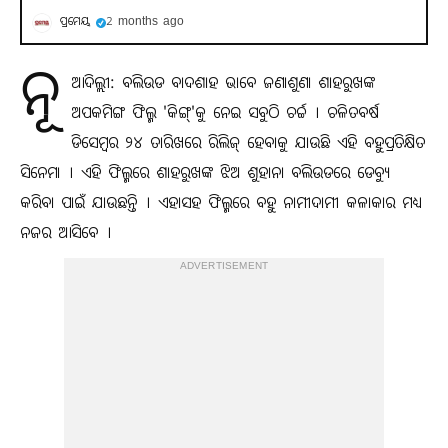
ପ୍ରମେୟ
2 months ago
ନୂ
ଆଦିଲ୍ଲୀ: ବଲିଉଡ ବାଦଶାହ ଭାବେ ଜଣାଶୁଣା ଶାହରୁଖଙ୍କ
ଅପକମିଙ୍ଗ ଫିଲ୍ମ 'କିଙ୍ଗ୍'କୁ ନେଇ ସବୁଠି ଚର୍ଚ୍ଚ । ଚଳିତବର୍ଷ
ଡିସେମ୍ବର ୨୪ ତାରିଖରେ ରିଲିଜ୍ ହେବାକୁ ଯାଉଛି ଏହି ବହୁପ୍ରତିକ୍ଷିତ
ସିନେମା । ଏହି ଫିଲ୍ମରେ ଶାହରୁଖଙ୍କ ଝିଅ ଶୁହାନା ବଲିଉଡରେ ଡେବ୍ୟୁ
କରିବା ପାଇଁ ଯାଉଛନ୍ତି । ଏହାସହ ଫିଲ୍ମରେ ବହୁ ନାମୀଦାମୀ କଳାକାର ମଧ୍ୟ
ନଜର ଆସିବେ ।
ADVERTISEMENT