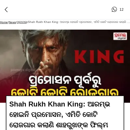
12
ପ୍ରମେୟ
Shah Rukh Khan King: ଆରମ୍ଭ ହୋଇନି ପ୍ରମୋସନ, ଏମିତି କୋଟି ରୋଜଗାର କଲାଣି ଶାହରୁଖଙ୍କ ଫିଲ୍ମ
Home
/
News
/
/
Shah Rukh Khan King: ଆରମ୍ଭ
ହୋଇନି ପ୍ରମୋସନ, ଏମିତି କୋଟି
ରୋଜଗାର କଲାଣି ଶାହରୁଖଙ୍କ ଫିଲ୍ମ