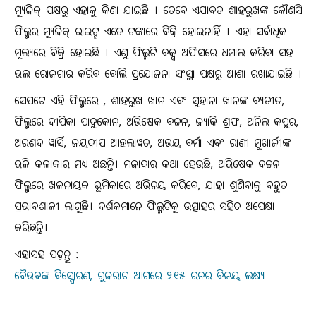
ମ୍ୟୁଜିକ୍ ପକ୍ଷରୁ ଏହାକୁ କିଣା ଯାଇଛି । ତେବେ ଏଯାବତ ଶାହରୁଖଙ୍କ କୌଣସି
ଫିଲ୍ମର ମ୍ୟୁଜିକ୍ ରାଇଟ୍ସ ଏତେ ଟଙ୍କାରେ ବିକ୍ରି ହୋଇନାହିଁ । ଏହା ସର୍ବାଧିକ
ମୂଲ୍ୟରେ ବିକ୍ରି ହୋଇଛି । ଏଣୁ ଫିଲ୍ମଟି ବକ୍ସ ଅଫିସରେ ଧମାଲ କରିବା ସହ
ଭଲ ରୋଜଗାର କରିବ ବୋଲି ପ୍ରଯୋଜନା ସଂସ୍ଥା ପକ୍ଷରୁ ଆଶା ରଖାଯାଇଛି ।
ସେପଟେ ଏହି ଫିଲ୍ମରେ , ଶାହରୁଖ ଖାନ ଏବଂ ସୁହାନା ଖାନଙ୍କ ବ୍ୟତୀତ,
ଫିଲ୍ମରେ ଦୀପିକା ପାଦୁକୋନ, ଅଭିଷେକ ବଚ୍ଚନ, ଜ୍ୟାକି ଶ୍ରଫ, ଅନିଲ କପୁର,
ଅରଶଦ ୱାର୍ସି, ଜୟଦୀପ ଆହଲାୱତ, ଅଭୟ ବର୍ମା ଏବଂ ରାଣୀ ମୁଖାର୍ଜୀଙ୍କ
ଭଳି କଳାକାର ମଧ୍ୟ ଅଛନ୍ତି। ମଜାଦାର କଥା ହେଉଛି, ଅଭିଷେକ ବଚ୍ଚନ
ଫିଲ୍ମରେ ଖଳନାୟକ ଭୂମିକାରେ ଅଭିନୟ କରିବେ, ଯାହା ଶୁଣିବାକୁ ବହୁତ
ପ୍ରଭାବଶାଳୀ ଲାଗୁଛି। ଦର୍ଶକମାନେ ଫିଲ୍ମଟିକୁ ଉତ୍ସାହର ସହିତ ଅପେକ୍ଷା
କରିଛନ୍ତି।
ଏହାସହ ପଢ଼ନ୍ତୁ :
ବୈଭବଙ୍କ ବିସ୍ଫୋରଣ, ଗୁଜରାଟ ଆଗରେ ୨୧୫ ରନର ବିଜୟ ଲକ୍ଷ୍ୟ