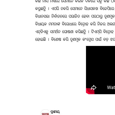
କିଛି ମାସ ମଧ୍ୟରେ ସେମାନେ କିଭଳି ଦଳରେ ସବୁ କିଛି ଠିକ
କରୁଛନ୍ତି । ଏପରି ନକରି ସେମାନେ ସିଧାସଳଖ ବିଜେପିରେ ମିଶ
ବିଧାନସଭା ନିର୍ବାଚନରେ ପରାଜିତ ହେବା ପରଠାରୁ ତୃଣମୂଳ କ
ବିଧାୟକ ମମତାଙ୍କ ବିରୋଧରେ ବିଦ୍ରୋହ କରି ନିଜର ଅଲଗା
ଏନ୍‌ଡିଏକୁ ସମର୍ଥନ ଘୋଷଣା କରିଛନ୍ତି । ଟିଏମ୍‌ସି ବିଦ୍ରୋହ
ହୋଇଛି । ବିଶେଷ କରି ତୃଣମୂଳ କଂଗ୍ରେସ ପାଇଁ ବଡ଼ ଝ
ପ୍ରମେୟ