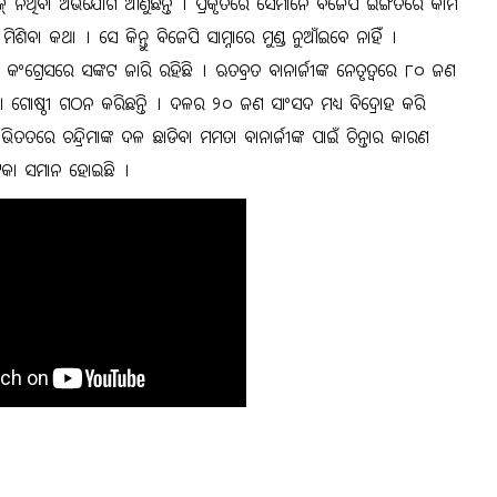
୍‌ ନଥିବା ଅଭିଯୋଗ ଆଣୁଛନ୍ତି । ପ୍ରକୃତରେ ସେମାନେ ବିଜେପି ଇଙ୍ଗିତରେ କାମ
ିବା କଥା । ସେ କିନ୍ତୁ ବିଜେପି ସାମ୍ନାରେ ମୁଣ୍ଡ ନୁଆଁଇବେ ନାହିଁ ।
ଂଗ୍ରେସରେ ସଙ୍କଟ ଜାରି ରହିଛି । ଋତବ୍ରତ ବାନାର୍ଜୀଙ୍କ ନେତୃତ୍ୱରେ ୮୦ ଜଣ
 ଗୋଷ୍ଠୀ ଗଠନ କରିଛନ୍ତି । ଦଳର ୨୦ ଜଣ ସାଂସଦ ମଧ୍ୟ ବିଦ୍ରୋହ କରି
 ଭିତତରେ ଚନ୍ଦ୍ରିମାଙ୍କ ଦଳ ଛାଡିବା ମମତା ବାନାର୍ଜୀଙ୍କ ପାଇଁ ଚିନ୍ତାର କାରଣ
ଟକା ସମାନ ହୋଇଛି ।