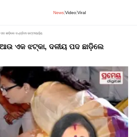
|
|
News
Video
Viral
ପଦ ଛାଡ଼ିଲେ ଚନ୍ଦ୍ରିମା ଭଟ୍ଟାଚାର୍ଯ୍ୟ
କୁ ଆଉ ଏକ ଝଟ୍‌କା, ଦଳୀୟ ପଦ ଛାଡ଼ିଲେ