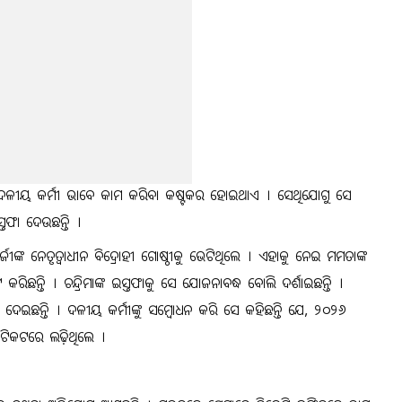
ଳୀୟ କର୍ମୀ ଭାବେ କାମ କରିବା କଷ୍ଟକର ହୋଇଥାଏ । ସେଥିଯୋଗୁ ସେ
ତଫା ଦେଉଛନ୍ତି ।
ର୍ଜୀଙ୍କ ନେତୃତ୍ୱାଧୀନ ବିଦ୍ରୋହୀ ଗୋଷ୍ଠୀକୁ ଭେଟିଥିଲେ । ଏହାକୁ ନେଇ ମମତାଙ୍କ
ରିଛନ୍ତି । ଚନ୍ଦ୍ରିମାଙ୍କ ଇସ୍ତଫାକୁ ସେ ଯୋଜନାବଦ୍ଧ ବୋଲି ଦର୍ଶାଇଛନ୍ତି ।
ୟା ଦେଇଛନ୍ତି । ଦଳୀୟ କର୍ମୀଙ୍କୁ ସମ୍ବୋଧନ କରି ସେ କହିଛନ୍ତି ଯେ, ୨୦୨୬
ି ଟିକଟରେ ଲଢ଼ିଥିଲେ ।