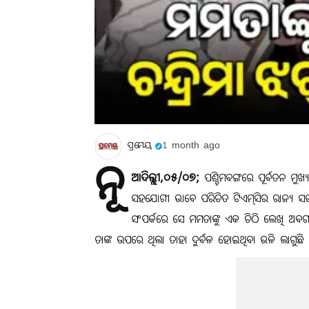
ପ୍ରମେୟ
1 month ago
ନୂ
ଆଦିଲ୍ଲୀ,୦୫/୦୭;
ପଶ୍ଚିମବଙ୍ଗରେ ପୂର୍ବତନ ମୁଖ୍
ସହଯୋଗୀ ଭାବେ ପରିଚିତ ଟିଏମ୍‌ସିର ରାଜ୍ୟ ସଭାପତ
ସଂପର୍କରେ ସେ ମମତାଙ୍କୁ ଏକ ଚିଠି ଲେଖି ଅବଗତ କ
ତାଙ୍କ ଉପରେ ଥିଲା ତାହା ଦୁର୍ବଳ ହୋଇଥିବା ଭଳି ଲାଗୁଛି 