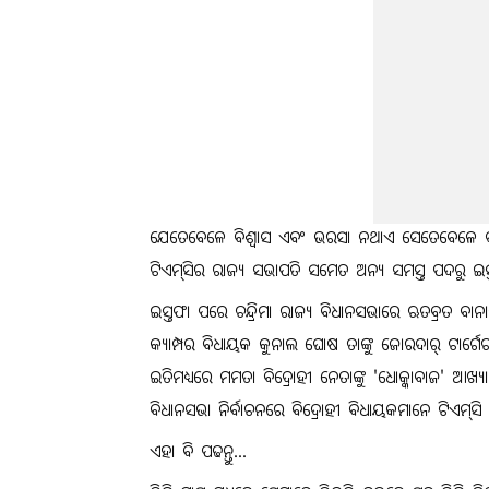
ଯେତେବେଳେ ବିଶ୍ୱାସ ଏବଂ ଭରସା ନଥାଏ ସେତେବେଳେ ଦ
ଟିଏମ୍‌ସିର ରାଜ୍ୟ ସଭାପତି ସମେତ ଅନ୍ୟ ସମସ୍ତ ପଦରୁ ଇସ୍
ଇସ୍ତଫା ପରେ ଚନ୍ଦ୍ରିମା ରାଜ୍ୟ ବିଧାନସଭାରେ ଋତବ୍ରତ ବାନା
କ୍ୟାମ୍ପର ବିଧାୟକ କୁନାଲ ଘୋଷ ତାଙ୍କୁ ଜୋରଦାର୍‌ ଟାର୍ଗେଟ କ
ଇତିମଧ୍ୟରେ ମମତା ବିଦ୍ରୋହୀ ନେତାଙ୍କୁ 'ଧୋକ୍କାବାଜ' ଆଖ୍
ବିଧାନସଭା ନିର୍ବାଚନରେ ବିଦ୍ରୋହୀ ବିଧାୟକମାନେ ଟିଏମ୍‌ସ
ଏହା ବି ପଢନ୍ତୁ...