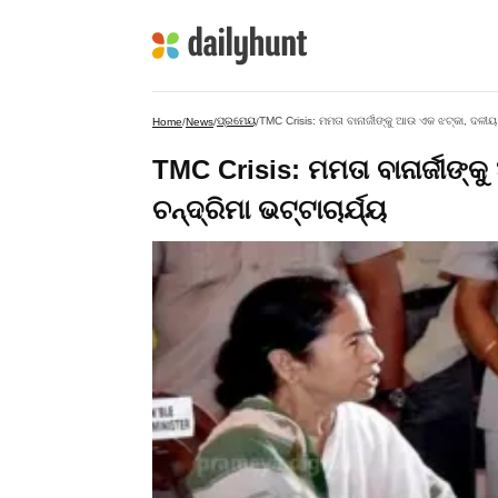
ପ୍ରମେୟ
TMC Crisis: ମମତା ବାନାର୍ଜୀଙ୍କୁ ଆଉ ଏକ ଝଟ୍‌କା, ଦଳୀୟ 
Home
/
News
/
/
TMC Crisis: ମମତା ବାନାର୍ଜୀଙ୍
ଚନ୍ଦ୍ରିମା ଭଟ୍ଟାଚାର୍ଯ୍ୟ