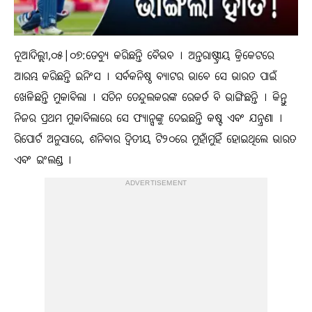
ନୂଆଦିଲ୍ଲୀ,୦୫|୦୭:ଡେବ୍ୟୁ କରିଛନ୍ତି ବୈଭବ । ଅନ୍ତରାଷ୍ଟ୍ରୀୟ କ୍ରିକେଟରେ
ଆରମ୍ଭ କରିଛନ୍ତି ଇନିଂସ । ସର୍ବକନିଷ୍ଠ ବ୍ୟାଟର ଭାବେ ସେ ଭାରତ ପାଇଁ
ଖେଳିଛନ୍ତି ମୁକାବିଲା । ସଚିନ ତେନ୍ଦୁଲକରଙ୍କ ରେକର୍ଡ ବି ଭାଙ୍ଗିଛନ୍ତି । କିନ୍ତୁ
ନିଜର ପ୍ରଥମ ମୁକାବିଲାରେ ସେ ଫ୍ୟାନ୍ସଙ୍କୁ ଦେଇଛନ୍ତି କଷ୍ଟ ଏବଂ ଯନ୍ତ୍ରଣା ।
ରିପୋର୍ଟ ଅନୁସାରେ, ଶନିବାର ଦ୍ୱିତୀୟ ଟି୨୦ରେ ମୁହାଁମୁହିଁ ହୋଇଥିଲେ ଭାରତ
ଏବଂ ଇଂଲଣ୍ଡ ।
ADVERTISEMENT