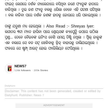
ଫାଇନ୍ ଲେଗରେ ଦର୍ଶକ ଗ୍ୟାଲେରୀରେ ବସିଥିବା ଜଣେ ଫ୍ୟାନ୍ସଙ୍କ ହାତରେ
ବାଜିଥିଲା । ଦୁଇ ଜଣ ଫ୍ୟାନ୍ସ ବଲକୁ ଧରିଲା ବେଳେ ଏହି ଘଟଣା ଘଟିଥିଲା
। ବଲ ବାଜିବା ପରେ ଦର୍ଶକ ଜଣଙ୍କ ହାତକୁ ଜୋରରେ ଧରି ପକାଇଥିଲେ ।
ତାଙ୍କୁ ଯନ୍ତ୍ରଣା ମଧ୍ୟ ହେଉଥିଲା । Also Read :- Shreyas Iyer:
ଲଗାତର ୩ଟା ମ୍ୟାଚ ହାରିବା ପରେ ଶ୍ରେୟସଙ୍କ କ୍ୟାପ୍ଟେନ୍ସି ଉପରେ ଉଠିଲା
ପ୍ରଶ୍ନ... ତେବେ ବୈଭବଙ୍କ ଇନିଂସ ବେଶି ସମୟ ତିଷ୍ଠି ନଥିଲା । ଓ୍ୱିଲ୍ ଜାକ୍ସଙ୍କ
ଏକ ବଲରେ ସେ ବଡ ସଟ୍ ଖେଳିବାକୁ କ୍ରିଜ୍ ବାହାରକୁ ଚାଲିଯାଇଥିଲେ ।
ଫଳରେ ସେ ଷ୍ଟମ୍ପ୍ ଆଉଟ୍ ହୋଇ ପ୍ୟାଭିଲିୟନ ଫେରିଥିଲେ ।
NEWS7
126k
followers
205k
Stories
Dailyhunt
Disclaimer
: This content has not been generated, created or edited by
Dailyhunt. Publisher: News 7
ADVERTISEMENT