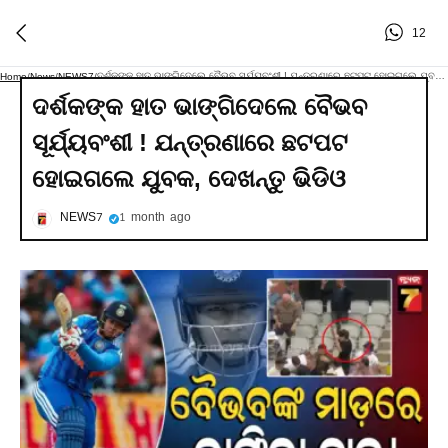
12
ଦର୍ଶକଙ୍କ ହାତ ଭାଙ୍ଗିଦେଲେ ବୈଭବ ସୂର୍ଯ୍ୟବଂଶୀ ! ଯନ୍ତ୍ରଣାରେ ଛଟପଟ ହୋଇଗଲେ ଯୁବକ, ଦେଖନ୍ତୁ ଭିଡିଓ
Home
/
News
/
NEWS7
/
ଦର୍ଶକଙ୍କ ହାତ ଭାଙ୍ଗିଦେଲେ ବୈଭବ
ସୂର୍ଯ୍ୟବଂଶୀ ! ଯନ୍ତ୍ରଣାରେ ଛଟପଟ
ହୋଇଗଲେ ଯୁବକ, ଦେଖନ୍ତୁ ଭିଡିଓ
NEWS7
1 month ago