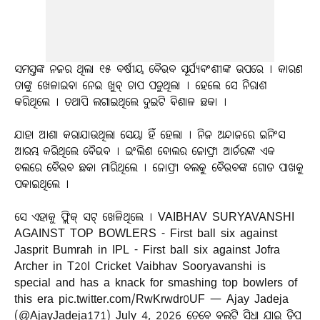
ସମସ୍ତଙ୍କ ନଜର ଥିଲା ୧୫ ବର୍ଷୀୟ ବୈଭବ ସୂର୍ଯ୍ୟବଂଶୀଙ୍କ ଉପରେ । କାରଣ
ତାଙ୍କୁ ଖେଳାଇବା ନେଇ ଖୁବ୍ ଚାପ ପଡୁଥିଲା । ହେଲେ ସେ ନିରାଶ
କରିଥିଲେ । ତଥାପି ଲଗାଇଥିଲେ ଦୁଇଟି ବିଶାଳ ଛକା ।
ଯାହା ଆଶା କରାଯାଉଥିଲା ସେୟା ହିଁ ହେଲା । ନିଜ ଅନ୍ଦାଜରେ ଇନିଂସ
ଆରମ୍ଭ କରିଥିଲେ ବୈଭବ । ଇଂଲିଶ ବୋଲର ଜୋଫ୍ରା ଆର୍ଚରଙ୍କ ଏକ
ବଲରେ ବୈଭବ ଛକା ମାରିଥିଲେ । ଜୋଫ୍ରା ବଲକୁ ବୈଭବଙ୍କ ଗୋଡ ପାଖକୁ
ପକାଇଥିଲେ ।
ସେ ଏହାକୁ ଫ୍ଲିକ୍ ସଟ୍ ଖେଳିଥିଲେ । VAIBHAV SURYAVANSHI
AGAINST TOP BOWLERS - First ball six against
Jasprit Bumrah in IPL - First ball six against Jofra
Archer in T20I Cricket Vaibhav Sooryavanshi is
special and has a knack for smashing top bowlers of
this era pic.twitter.com/RwKrwdr0UF — Ajay Jadeja
(@AjayJadeja171) July 4, 2026 ତେବେ ବଲଟି ସିଧା ଯାଇ ଡିପ୍