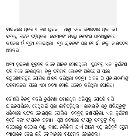
ବାଇକରେ ଥିଲେ ୩ ଜଣ ଯୁବକ । ଧକ୍କା ଏତେ ଜୋରଦାର ଥିଲା ଯେ
ସମସ୍ତେ ଛିଟିକି ପଡ଼ିଥିଲେ। ସେମାନଙ୍କ ମଧ୍ୟରୁ ଜଣଙ୍କର ଘଟଣାସ୍ଥଳରେ
ଜଣକର ହିଁ ମୃତ୍ୟୁ ହୋଇଥିଲା। ମୃତ ଯୁବକଙ୍କ ଘର ଖୋର୍ଦ୍ଧା ଜିଲ୍ଲା କାଇପଦର
ଅଞ୍ଚଳର ।
ଅନ୍ୟ ଦୁଇଜଣ ଗୁରୁତର ଭାବେ ଆହତ ହୋଇଥିଲେ। ପ୍ରଥମରୁ ଏହା ଦୁର୍ଘଟଣା
ପରି ମନେ ହେଉଥିଲା। କିନ୍ତୁ ପରିବାର ଲୋକଙ୍କ ଅଭିଯୋଗ ପରେ
ଚନ୍ଦ୍ରଶେଖରପୁର ପୋଲିସ ଆରମ୍ଭ କରିଥିଲା ତଦନ୍ତ। ଆହତ ଓ ପ୍ରତ୍ୟକ୍ଷଦର୍ଶୀଙ୍କୁ
ପଚରାଉଚରା ପରେ ଏହା ହତ୍ୟା ବୋଲି ସନ୍ଦେହ କରିଥିଲା ପୋଲିସ।
କୌଣସି ବିଳମ୍ବ ନକରି ଦୁର୍ଘଟଣା ଘଟାଇଥିବା ଅଭିଯୁକ୍ତ ଯେପରି ଖସି
ଯାଇନପାରିବେ, ସେଥିପାଇଁ ପୂରା ଲାଗିପଡ଼ିଥିଲା। ରାତାରାତି ସବୁ ଅଭିଯୁକ୍ତଙ୍କୁ
ଧରିବାରେ ସଫଳ ହୋଇଥିଲା ପୋଲିସ। ତଦନ୍ତରୁ ଜଣାପଡ଼ିଲା, ଏହା ଦୁର୍ଘଟଣା
ନୁହେଁ ବରଂ ସଂଘବଦ୍ଧ ହତ୍ୟା। -ପୁଅ ହତ୍ୟାରେ ସଂପୃକ୍ତ ସମସ୍ତଙ୍କୁ ମିଳୁ
କଠୋରରୁ କଠୋର ଦଣ୍ଡ, ନ୍ୟାୟ ନମିଳିବା ଯାଏଁ ଆମେ ଏଠୁ ଉଠିବୁନି ପ୍ରେମ
ବ୍ୟାପାରକୁ ନେଇ ଲସି ଦୋକାନରେ ଗଣ୍ଡଗୋଳ ହୋଇଥିଲା।