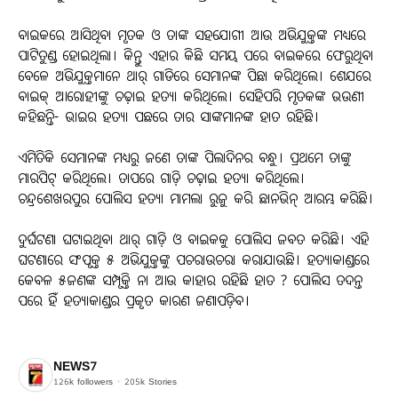
ବାଇକରେ ଆସିଥିବା ମୃତକ ଓ ତାଙ୍କ ସହଯୋଗୀ ଆଉ ଅଭିଯୁକ୍ତଙ୍କ ମଧ୍ୟରେ
ପାଟିତୁଣ୍ଡ ହୋଇଥିଲା। କିନ୍ତୁ ଏହାର କିଛି ସମୟ ପରେ ବାଇକରେ ଫେରୁଥିବା
ବେଳେ ଅଭିଯୁକ୍ତମାନେ ଥାର୍ ଗାଡିରେ ସେମାନଙ୍କ ପିଛା କରିଥିଲେ। ଶେଯରେ
ବାଇକ୍ ଆରୋହୀଙ୍କୁ ଚଢ଼ାଇ ହତ୍ୟା କରିଥିଲେ। ସେହିପରି ମୃତକଙ୍କ ଭଉଣୀ
କହିଛନ୍ତି- ଭାଇର ହତ୍ୟା ପଛରେ ତାର ସାଙ୍କମାନଙ୍କ ହାତ ରହିଛି।
ଏମିତିକି ସେମାନଙ୍କ ମଧ୍ୟରୁ ଜଣେ ତାଙ୍କ ପିଲାଦିନର ବନ୍ଧୁ। ପ୍ରଥମେ ତାଙ୍କୁ
ମାରପିଟ୍ କରିଥିଲେ। ତାପରେ ଗାଡ଼ି ଚଢ଼ାଇ ହତ୍ୟା କରିଥିଲେ।
ଚନ୍ଦ୍ରଶେଖରପୁର ପୋଲିସ ହତ୍ୟା ମାମଲା ରୁଜୁ କରି ଛାନଭିନ୍ ଆରମ୍ଭ କରିଛି।
ଦୁର୍ଘଟଣା ଘଟାଇଥିବା ଥାର୍ ଗାଡ଼ି ଓ ବାଇକକୁ ପୋଲିସ ଜବତ କରିଛି। ଏହି
ଘଟଣାରେ ସଂପୃକ୍ତ ୫ ଅଭିଯୁକ୍ତଙ୍କୁ ପଚରାଉଚରା କରାଯାଉଛି। ହତ୍ୟାକାଣ୍ଡରେ
କେବଳ ୫ଜଣଙ୍କ ସମ୍ପୃକ୍ତି ନା ଆଉ କାହାର ରହିଛି ହାତ ? ପୋଲିସ ତଦନ୍ତ
ପରେ ହିଁ ହତ୍ୟାକାଣ୍ଡର ପ୍ରକୃତ କାରଣ ଜଣାପଡ଼ିବ।
NEWS7
126k
followers
205k
Stories