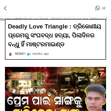
12
Deadly Love Triangle : ତ୍ରିକୋଣୀୟ ପ୍ରେମରୁ ସଂଘବଦ୍ଧ ହତ୍ୟା, ପିଲାଦିନର ବନ୍ଧୁ ହିଁ ମାଷ୍ଟରମାଇଣ୍ଡ
Home
/
News
/
NEWS7
/
Deadly Love Triangle : ତ୍ରିକୋଣୀୟ
ପ୍ରେମରୁ ସଂଘବଦ୍ଧ ହତ୍ୟା, ପିଲାଦିନର
ବନ୍ଧୁ ହିଁ ମାଷ୍ଟରମାଇଣ୍ଡ
NEWS7
2 months ago