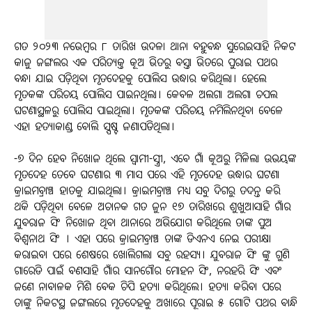
ଗତ ୨୦୨୩ ନଭେମ୍ବର ୮ ତାରିଖ ଉଦଳା ଥାନା ବହୁବନ୍ଧ ସୁରେଇସାହି ନିକଟ
କାଜୁ ଜଙ୍ଗଲର ଏକ ପରିତ୍ୟକ୍ତ କୂଅ ଭିତରୁ ବସ୍ତା ଭିତରେ ପୁରାଇ ପଥର
ବନ୍ଧା ଯାଇ ପଡ଼ିଥିବା ମୃତଦେହକୁ ପୋଲିସ ଉଦ୍ଧାର କରିଥିଲା। ହେଲେ
ମୃତକଙ୍କ ପରିଚୟ ପୋଲିସ ପାଇନଥିଲା। କେବଳ ଅଲଗା ଅଲଗା ଚପଲ
ଘଟଣାସ୍ଥଳରୁ ପୋଲିସ ପାଇଥିଲା। ମୃତକଙ୍କ ପରିଚୟ ନମିଲିନଥିବା ବେଳେ
ଏହା ହତ୍ୟାକାଣ୍ଡ ବୋଲି ସ୍ପଷ୍ଟ ଜଣାପଡିଥିଲା।
-୭ ଦିନ ହେବ ନିଖୋଜ ଥିଲେ ସ୍ୱାମୀ-ସ୍ତ୍ରୀ, ଏବେ ଗାଁ କୂଅରୁ ମିଳିଲା ଉଭୟଙ୍କ
ମୃତଦେହ ତେବେ ଘଟଣାର ୩ ମାସ ପରେ ଏହି ମୃତଦେହ ଉଦ୍ଧାର ଘଟଣା
କ୍ରାଇମବ୍ରାଞ୍ଚ ହାତକୁ ଯାଇଥିଲା। କ୍ରାଇମବ୍ରାଞ୍ଚ ମଧ୍ୟ ସବୁ ଦିଗରୁ ତଦନ୍ତ କରି
ଥକି ପଡ଼ିଥିବା ବେଳେ ଅଚାନକ ଗତ ଜୁନ ୧୭ ତାରିଖରେ ଶୁଖୁଆସାହି ଗାଁର
ଯୁବରାଜ ସିଂ ନିଖୋଜ ଥିବା ଥାନାରେ ଅଭିଯୋଗ କରିଥିଲେ ତାଙ୍କ ପୁଅ
ବିଶ୍ଵନାଥ ସିଂ । ଏହା ପରେ କ୍ରାଇମବ୍ରାଞ୍ଚ ତାଙ୍କ ଡିଏନଏ ନେଇ ପରୀକ୍ଷା
କରାଇବା ପରେ ଶେଷରେ ଖୋଲିଗଲା ସବୁ ରହସ୍ୟ। ଯୁବରାଜ ସିଂ ଙ୍କୁ ଗୁଣି
ଗାରେଡି ପାଇଁ ବଣସାହି ଗାଁର ସାନଗୌର ମୋହନ ସିଂ, ନରହରି ସିଂ ଏବଂ
ଜଣେ ନାବାଳକ ମିଶି ବେକ ଚିପି ହତ୍ୟା କରିଥିଲେ। ହତ୍ୟା କରିବା ପରେ
ତାଙ୍କୁ ନିକଟସ୍ଥ ଜଙ୍ଗଲରେ ମୃତଦେହକୁ ଅଖାରେ ପୂରାଇ ୫ ଗୋଟି ପଥର ବାନ୍ଧି