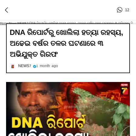
12
DNA ରିପୋର୍ଟରୁ ଖୋଲିଲା ହତ୍ୟା ରହସ୍ୟ, ଅଢେଇ ବର୍ଷର ତଳର ଘଟଣାରେ ୩ ଅଭିଯୁକ୍ତ ଗିରଫ
Home
/
News
/
NEWS7
/
DNA ରିପୋର୍ଟରୁ ଖୋଲିଲା ହତ୍ୟା ରହସ୍ୟ,
ଅଢେଇ ବର୍ଷର ତଳର ଘଟଣାରେ ୩
ଅଭିଯୁକ୍ତ ଗିରଫ
NEWS7
1 month ago