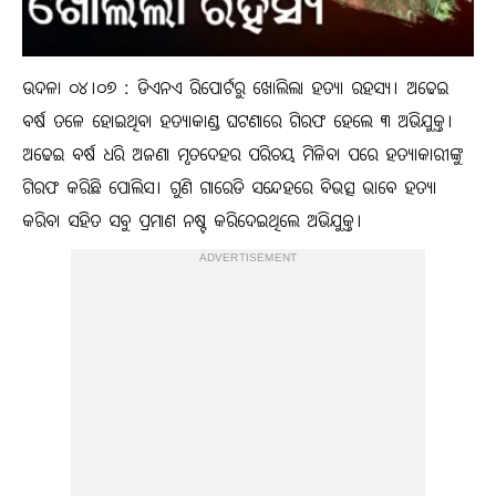
ଉଦଳା ୦୪।୦୭ : ଡିଏନଏ ରିପୋର୍ଟରୁ ଖୋଲିଲା ହତ୍ୟା ରହସ୍ୟ। ଅଢେଇ
ବର୍ଷ ତଳେ ହୋଇଥିବା ହତ୍ୟାକାଣ୍ଡ ଘଟଣାରେ ଗିରଫ ହେଲେ ୩ ଅଭିଯୁକ୍ତ।
ଅଢେଇ ବର୍ଷ ଧରି ଅଜଣା ମୃତଦେହର ପରିଚୟ ମିଳିବା ପରେ ହତ୍ୟାକାରୀଙ୍କୁ
ଗିରଫ କରିଛି ପୋଲିସ। ଗୁଣି ଗାରେଡି ସନ୍ଦେହରେ ବିଭତ୍ସ ଭାବେ ହତ୍ୟା
କରିବା ସହିତ ସବୁ ପ୍ରମାଣ ନଷ୍ଟ କରିଦେଇଥିଲେ ଅଭିଯୁକ୍ତ।
ADVERTISEMENT