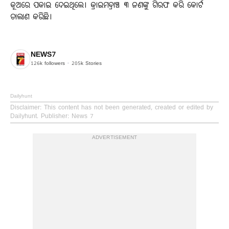
କୂଅରେ ପକାଇ ଦେଇଥିଲେ। କ୍ରାଇମବ୍ରାଞ୍ଚ ୩ ଜଣଙ୍କୁ ଗିରଫ କରି କୋର୍ଟ
ଚାଲାଣ କରିଛି।
NEWS7
126k
followers
205k
Stories
Dailyhunt
Disclaimer
: This content has not been generated, created or edited by
Dailyhunt. Publisher: News 7
ADVERTISEMENT