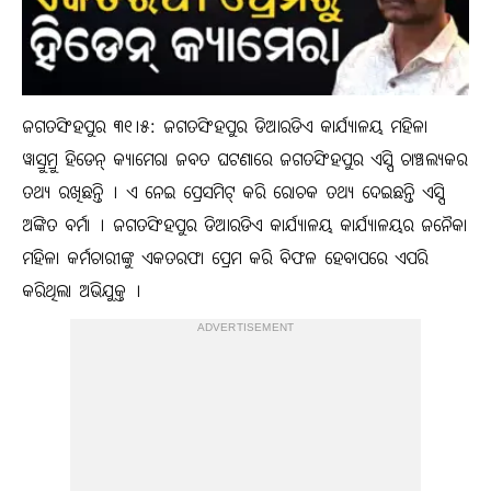
ଜଗତସିଂହପୁର ୩୧।୫: ଜଗତସିଂହପୁର ଡିଆରଡିଏ କାର୍ଯ୍ୟାଳୟ ମହିଳା
ୱାସ୍ରୁମ୍ରୁ ହିଡେନ୍ କ୍ୟାମେରା ଜବତ ଘଟଣାରେ ଜଗତସିଂହପୁର ଏସ୍ପି ଚାଞ୍ଚଲ୍ୟକର
ତଥ୍ୟ ରଖିଛନ୍ତି । ଏ ନେଇ ପ୍ରେସମିଟ୍ କରି ରୋଚକ ତଥ୍ୟ ଦେଇଛନ୍ତି ଏସ୍ପି
ଅଙ୍କିତ ବର୍ମା । ଜଗତସିଂହପୁର ଡିଆରଡିଏ କାର୍ଯ୍ୟାଳୟ କାର୍ଯ୍ୟାଳୟର ଜନୈକା
ମହିଳା କର୍ମଚାରୀଙ୍କୁ ଏକତରଫା ପ୍ରେମ କରି ବିଫଳ ହେବାପରେ ଏପରି
କରିଥିଲା ଅଭିଯୁକ୍ତ ।
ADVERTISEMENT