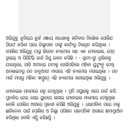
ଅଭିଯୁକ୍ତ ଜୁନିୟର କ୍ଲର୍କ ସଞ୍ଜୟ ଅଧେଖାକୁ ଶନିବାର ତିର୍ତ୍ତୋଲ ପୋଲିସ
ଗିରଫ କରିବା ପରେ ଜିଲ୍ଲାପାଳ ତାଙ୍କୁ କାର୍ଯ୍ୟରୁ ନିଲମ୍ବନ କରିଥିଲେ ।
ପୋଲିସ ଅଭିଯୁକ୍ତ ଠାରୁ ହିଡେନ କ୍ୟାମେରା ସହ ଏକ ମୋବାଇଲ, ପେନ୍
ଡ୍ରାଇଭ୍ ଓ ସିସିଟିଭି ହାର୍ଡ ଡିସ୍କ ଜବତ କରିଛି । - ସ୍ବାମୀ-ସ୍ତ୍ରୀ ବୁଲିବାକୁ
ଯାଉଥିଲେ, ଗାଡ଼ି ଅଟକାଇ ନଦୀକୁ ଡେଇଁପଡ଼ିଲେ ମହିଳା ୟୁଟ୍ୟୁବ୍ରୁ ଦେଖି
ଅନଲାଇନରୁ ଗତ ଜାନୁଆରୀ ମାସରେ ଏହି କ୍ୟାମେରା ମଗାଇଥିଲା । ଗତ
ମାର୍ଚ୍ଚ ମାସରୁ ମହିଳା ୱାସ୍ରୁମ୍ରେ ଏହି କ୍ୟାମେରା ଲଗାଇଥିଲା ଅଭିଯୁକ୍ତ ।
ମୋବାଇଲ ମାଧ୍ୟମରେ ସବୁ ଦେଖୁଥିଲା । ପ୍ରତି ସପ୍ତାହକୁ ଥରେ ଚାର୍ଜ କରି
ପୁନର୍ବାର ନେଇ ସେଇ ସ୍ଥାନରେ ଲଗାଇ ମୋବାଇଲ ମାଧ୍ୟମରେ ଦେଖୁଥିଲା
ବୋଲି ପୋଲିସ ଆଗରେ ପ୍ରକାଶ କରିଛି ଅଭିଯୁକ୍ତ । ଧରାପଡିବା ପରେ ତାକୁ
ଛାଡିଦେବା ପାଇଁ ପୋଲିସ ଓ ଜିଲ୍ଲା ପରିଷଦ ସଭାପତିଙ୍କ ଆଗରେ କ୍ଷମାପ୍ରାର୍ଥନା
କରିଥିଲା ବୋଲି ଏସ୍ପି କହିଛନ୍ତି ।