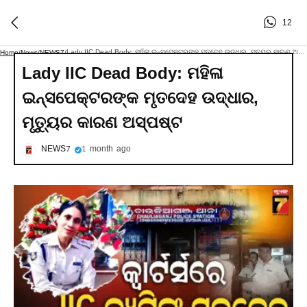
12
Lady IIC Dead Body: ମହିଳା ଇନ୍ସପେକ୍ଟରଙ୍କ ମୃତଦେହ ଉଦ୍ଧାର, ମୃତ୍ୟୁର କାରଣ ଅସ୍ପଷ୍ଟ
Home
/
News
/
NEWS7
/
Lady IIC Dead Body: ମହିଳା
ଇନ୍ସପେକ୍ଟରଙ୍କ ମୃତଦେହ ଉଦ୍ଧାର,
ମୃତ୍ୟୁର କାରଣ ଅସ୍ପଷ୍ଟ
NEWS7
1 month ago