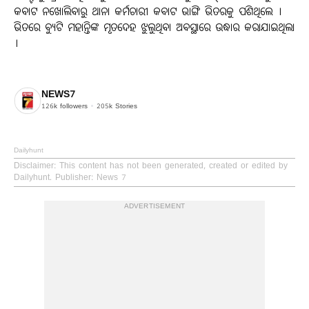
କବାଟ ନଖୋଲିବାରୁ ଥାନା କର୍ମଚାରୀ କବାଟ ଭାଙ୍ଗି ଭିତରକୁ ପଶିଥିଲେ ।
ଭିତରେ ବ୍ୟୁଟି ମହାନ୍ତିଙ୍କ ମୃତଦେହ ଝୁଲୁଥିବା ଅବସ୍ଥାରେ ଉଦ୍ଧାର କରାଯାଇଥିଲା
।
NEWS7
126k
followers
205k
Stories
Dailyhunt
Disclaimer
: This content has not been generated, created or edited by
Dailyhunt. Publisher: News 7
ADVERTISEMENT