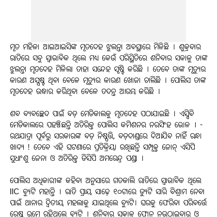
ମୃତ ମହିଳା ଆଇଆଇସିଙ୍କ ମୃତଦେହ ଝୁଲନ୍ତା ଅବସ୍ଥାରେ ମିଳିଛି । ଶୁକ୍ରବାର
ରାତିରେ ସବୁ ସ୍ବାଭାବିକ ଥିଲେ ମଧ୍ୟ କେଉଁ ପରିସ୍ଥିତିରେ ଶନିବାର ସକାଳୁ ତାଙ୍କ
ଝୁଲନ୍ତା ମୃତଦେହ ମିଳିଲା ତାହା ସନ୍ଦେହ ସୃଷ୍ଟି କରିଛି । ତେବେ ତାଙ୍କ ମୃତ୍ୟୁର
କାରଣ ଅସ୍ପଷ୍ଟ ଥିବା ବେଳେ ମୃତ୍ୟୁର କାରଣ ଖୋଜା ଚାଲିଛି । ପୋଲିସ ତାଙ୍କ
ମୃତଦେହ ଉଦ୍ଧାର କରିଥିବା ବେଳେ ତଦନ୍ତ ଆରମ୍ଭ କରିଛି ।
ଶବ ବ୍ୟବଚ୍ଛେଦ ପାଇଁ ବଡ଼ ମେଡିକାଲକୁ ମୃତଦେହ ପଠାଯାଇଛି । ଏସ୍ସିବି
ମେଡିକାଲରେ ପହଞ୍ଚିଛନ୍ତି ଅତିରିକ୍ତ ପୋଲିସ କମିଶନର ନରସିଂହ ଭୋଳ । -
ରଥଯାତ୍ରା ପୂର୍ବରୁ ସରକାରଙ୍କ ବଡ଼ ନିଷ୍ପତ୍ତି, ବଡ଼ଦାଣ୍ଡରେ ଦିଆଯିବ ନାହିଁ ରନ୍ଧା
ଖାଦ୍ୟ ! ତେବେ ଏହି ଘଟଣାରେ ପ୍ରତିକ୍ରିୟା ରଖିଛନ୍ତି ସମ୍ପୃକ୍ତ ଜୋନ୍ ଏସିପି
ସୁଧାଂଶୁ ଜେନା ଓ ଅତିରିକ୍ତ ଡିସିପି ଅମରେନ୍ଦ୍ର ପଣ୍ଡା ।
ପୋଲିସ ଅଧିକାରୀଙ୍କ କହିବା ଅନୁସାରେ ଗତକାଲି ରାତିରେ ସ୍ବାଭାବିକ ଥିଲେ
IIC ବ୍ୟୁଟି ମହାନ୍ତି । ରାତି ପ୍ରାୟ ସାଢ଼େ ୧୦ଟାରେ ଡ୍ୟୁଟି ସାରି ବିଶ୍ରାମ ନେବା
ପାଇଁ ଥାନାର ଦ୍ବିତୀୟ ମହଲାକୁ ଯାଇଥିଲେ ବ୍ୟୁଟି। ଘରକୁ ଫେରିବା ପରିବର୍ତ୍ତେ
ରେଷ୍ଟ ରୁମ୍ରେ ରହିଥିଲେ ବ୍ୟୁଟି । ଶନିବାର ସକାଳୁ ଫୋନ୍ ନଉଠାଇବାରୁ ଓ