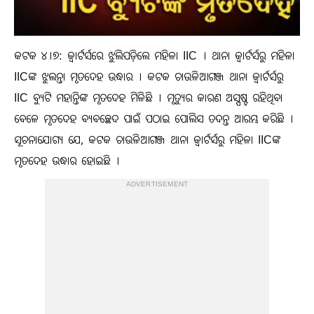
କଟକ ୪।୭: କ୍ୱାର୍ଟର୍ସରେ ଝୁଲିପଡ଼ିଲେ ମହିଳା IIC । ଥାନା କ୍ୱାର୍ଟର୍ସରୁ ମହିଳା
IICଙ୍କ ଝୁଲନ୍ତା ମୃତଦେହ ଉଦ୍ଧାର । କଟକ ଚାଉଳିଆଗଞ୍ଜ ଥାନା କ୍ୱାର୍ଟର୍ସରୁ
IIC ବ୍ୟୁଟି ମହାନ୍ତିଙ୍କ ମୃତଦେହ ମିଳିଛି । ମୃତ୍ୟୁର କାରଣ ଅସ୍ପଷ୍ଟ ରହିଥିବା
ବେଳେ ମୃତଦେହ ବ୍ୟବଚ୍ଛେଦ ପାଇଁ ପଠାଇ ପୋଲିସ ତଦନ୍ତ ଆରମ୍ଭ କରିଛି ।
ସୂଚନାଯୋଗ୍ୟ ଯେ, କଟକ ଚାଉଳିଆଗଞ୍ଜ ଥାନା କ୍ୱାର୍ଟର୍ସରୁ ମହିଳା IICଙ୍କ
ମୃତଦେହ ଉଦ୍ଧାର ହୋଇଛି ।
ADVERTISEMENT