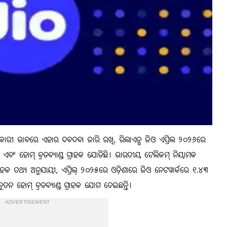
ାନକାରୀ ଭାବରେ ଏହାର ଦବଦବା ଜାରି ରଖି, ରିଲାଏନ୍ସ ଜିଓ ଏପ୍ରିଲ ୨୦୨୬ରେ
 ଏବଂ ହୋମ୍ ବ୍ରଡବ୍ୟାଣ୍ଡ ଗ୍ରାହକ ଯୋଡିଛି। ଭାରତୀୟ ଟେଲିକମ୍ ନିୟାମକ
 ଗ୍ରାହକ ତଥ୍ୟ ଅନୁଯାୟୀ, ଏପ୍ରିଲ୍ ୨୦୨୫ରେ ଓଡ଼ିଶାରେ ଜିଓ ନେଟୱାର୍କରେ ୧.୪୩
ନ ହୋମ୍ ବ୍ରଡବ୍ୟାଣ୍ଡ ଗ୍ରାହକ ଯୋଗ ଦେଇଛନ୍ତି।
ADVERTISEMENT