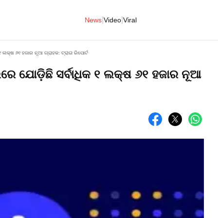
|
|
News
Video
Viral
୧ ଲକ୍ଷ ୬୧ ହଜାର ନୂଆ ଗ୍ରାହକ: ଟ୍ରାଇ ରିପୋର୍ଟ
ରେ ଯୋଡ଼ିଛି ସର୍ବାଧିକ ୧ ଲକ୍ଷ ୬୧ ହଜାର ନୂଆ