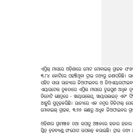
ଏପ୍ରିଲ୍ ମାସରେ ଓଡ଼ିଶାରେ ମୋଟ ମୋବାଇଲ୍ ଗ୍ରାହକ ସଂଖ୍ୟ
୩.୮୪ କୋଟିରେ ପହଞ୍ଚିଥିବା ଟ୍ରାଇ ତଥ୍ୟରୁ ଜଣାପଡିଛି। ରାଜ୍ୟ
ସହିତ ସାରା ରାଜ୍ୟରେ ଜିଓଫାଇବର ଓ ଜିଓଏୟାରଫାଇବର ଲୋକ
ଏୟାରଟେଲ ତୁଳନାରେ ଏପ୍ରିଲ ମାସରେ ଦୁଇଗୁଣ ଅଧିକ ନୂତନ 
ତିନୋଟି କ୍ଷେତ୍ରରେ - ୱାୟାରଲେସ୍, ୱାୟାରଲାଇନ୍ ଏବଂ ଫିକ
ଆହୁରି ସୁଦୃଢ଼​​କରିଛି। ରାଜ୍ୟରେ ଏକ ନମ୍ବର ଡିଜିଟାଲ୍ ସେ
ମୋବାଇଲ୍ ଗ୍ରାହକ, ୩.୭୬ ଲକ୍ଷରୁ ଅଧିକ ଜିଓଫାଇବର ଗ୍ର
ଓଡ଼ିଶାର ଗ୍ରାମାଞ୍ଚଳ ତଥା ଉପାନ୍ତ ଅଞ୍ଚଳରେ ହଜାର ହଜାର 
ସ୍ପିଡ୍ ବ୍ରଡବ୍ୟାଣ୍ଡ ସଂଯୋଗ ଉପଲବ୍ଧ କରାଇଛି। ଟ୍ରାଇ ତଥ