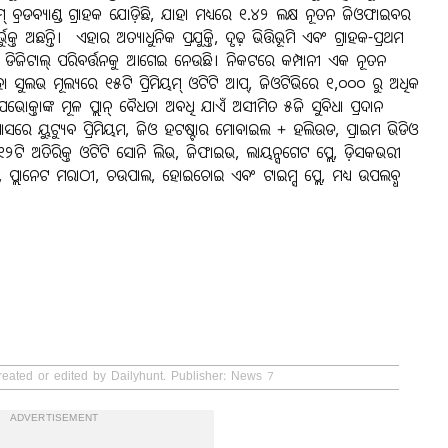
୍ରଡବ୍ୟାଣ୍ଡ ଗ୍ରାହକ ଯୋଡ଼ିଛି, ଯାହା ମଧ୍ୟରେ ୧.୪୨ ଲକ୍ଷ ନୂତନ ଜିଓଫାଇବର
୍ତି। ​​​​​​​ ଏହାର ଅତ୍ୟାଧୁନିକ ପ୍ରଯୁକ୍ତି, ଦୃଢ଼ ଭିତ୍ତିଭୂମି ଏବଂ ଗ୍ରାହକ-ପ୍ରଥମ
ାର ଡିଜିଟାଲ୍ ପରିବର୍ତ୍ତନକୁ ଆଗେଇ ନେଉଛି। ନିକଟରେ କମ୍ପାନୀ ଏକ ନୂତନ
ହା ସୁଲଭ ମୂଲ୍ୟରେ ୧୫ଟି ପ୍ରିମିୟମ୍ ଓଟିଟି ଆପ୍, ଜିଓଟିଭିରେ ୧,୦୦୦ ରୁ ଅଧିକ
ଭୋକ୍ତାଙ୍କ ମୂଳ ପ୍ଲାନ୍ ବୈଧତା ଅବଧି ଯାଏଁ ଅସୀମିତ ୫ଜି ସୁବିଧା ପ୍ରଦାନ
ପାସରେ ୟୁଟ୍ୟୁବ ପ୍ରିମିୟମ, ଜିଓ ହଟଷ୍ଟାର ମୋବାଇଲ + ହଲିଉଡ, ପ୍ରାଇମ ଭିଡିଓ
ି ଅତିରିକ୍ତ ଓଟିଟି ସୋନି ଲିଭ, ଜିଫାଇଭ, ଲାୟନ୍ସଗେଟ ପ୍ଲେ, ଡ଼ିସକଭରୀ
୍କା, ପ୍ଲାନେଟ ମରାଠୀ, ଚଉପାଲ, ହୋଇଚୋଇ ଏବଂ ଟାଇମ୍ସ ପ୍ଲେ, ମଧ୍ୟ ଉପଲବ୍ଧ
reated or edited by Dailyhunt. Publisher: News 7
ADVERTISEMENT