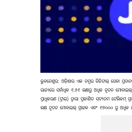
ଭୁବନେଶ୍ୱର: ଓଡ଼ିଶାର ଏକ ନମ୍ବର ଡିଜିଟାଲ୍ ସେବା ପ୍ରଦ
ରାଜ୍ୟରେ ସର୍ବାଧିକ ୧.୬୧ ଲକ୍ଷରୁ ଅଧିକ ନୂତନ ମୋବାଇଲ୍
ପ୍ରାଧିକରଣ (ଟ୍ରାଇ) ଦ୍ୱାରା ପ୍ରକାଶିତ ସଦ୍ୟତମ ଟେଲିକମ୍
ଲକ୍ଷ ନୂତନ ମୋବାଇଲ୍ ଗ୍ରାହକ ଏବଂ ୧୭୦୦୦ ରୁ ଅଧିକ ନୂତ