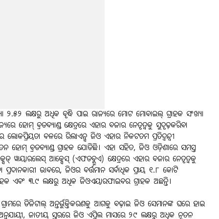
ା ୨.୫୨ ଲକ୍ଷରୁ ଅଧିକ ବୃଦ୍ଧି ପାଇ ରାଜ୍ୟରେ ମୋଟ ମୋବାଇଲ୍ ଗ୍ରାହକ ସଂଖ୍ୟା
ରେ ହୋମ୍ ବ୍ରଡବ୍ୟାଣ୍ଡ କ୍ଷେତ୍ରରେ ଏହାର ବଜାର ନେତୃତ୍ୱକୁ ସୁଦୃଢ଼​​କରିବା
ପ୍ରିୟତା ବଳରେ ରିଲାଏନ୍ସ ଜିଓ ଏହାର ନିକଟତମ ପ୍ରତିଦ୍ୱନ୍ଦ୍ୱୀ
ହୋମ୍ ବ୍ରଡବ୍ୟାଣ୍ଡ ଗ୍ରାହକ ଯୋଡିଛି। ଏହା ସହିତ, ଜିଓ ଓଡ଼ିଶାରେ ସମସ୍ତ
୍ସଡ୍ ୱାୟାରଲେସ୍ ଆକ୍ସେସ୍ (ଏଫଡବ୍ଲୁଏ) କ୍ଷେତ୍ରରେ ଏହାର ବଜାର ନେତୃତ୍ୱକୁ
ବା ପ୍ରଦାନକାରୀ ଭାବରେ, ଜିଓର ବର୍ତ୍ତମାନ ସର୍ବାଧିକ ପ୍ରାୟ ୧.୮ କୋଟି
ାହକ ଏବଂ ୩.୯ ଲକ୍ଷରୁ ଅଧିକ ଜିଓଏୟାରଫାଇବର ଗ୍ରାହକ ଅଛନ୍ତି।
ଗ୍ରାମରେ ଡିଜିଟାଲ୍ ଅନ୍ତର୍ଭୁକ୍ତିକରଣକୁ ଆଗକୁ ବଢ଼ାଇ ଜିଓ ସେମାନଙ୍କ ଘରେ ହାଇ
୍ୟ ଅନୁଯାୟୀ, ଜାତୀୟ ସ୍ତରରେ ଜିଓ ଏପ୍ରିଲ ମାସରେ ୨୯ ଲକ୍ଷରୁ ଅଧିକ ନୂତନ