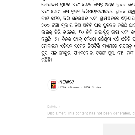
ମୋବାଇଲ୍ ଗ୍ରାହକ ଏବଂ ୫.୭୧ ଲକ୍ଷରୁ ଅଧିକ ନୂତନ ହୋମ୍ ବ
ଏବଂ ୪.୨୯ ଲକ୍ଷ ନୂତନ ଜିଓଏୟାରଫାଇବର ଗ୍ରାହକ ଅନ୍ତର୍ଭୁକ୍ତ ଅଛନ
ନୀତି ସହିତ, ଜିଓ ସହରାଞ୍ଚଳ ଏବଂ ଗ୍ରାମାଞ୍ଚଳରେ ଓଡ଼ିଶ
୨୦୦ ଟଙ୍କା ମୂଲ୍ୟର ଜିଓ ଓଟିଟି ପାସ୍ ପ୍ରଚଳନ କରିଛି ଯା
ଲାଇଭ୍ ଟିଭି ଚାନେଲ, ୩୦ ଜିବି ହାଇ-ସ୍ପିଡ୍ ଡାଟା ଏବଂ ଉପ
କରୁଛି। ୨୮-ଦିନର ପ୍ୟାକ୍ ବୈଧତା ରହିଥିବା ଏହି ଓଟିଟି 
ମୋବାଇଲ ଏଡିସନ ସମେତ ଜିଓଟିଭି ମାଧ୍ୟମରେ ଉପଲବ୍ଧ ୧୨ଟ
ପ୍ଲସ, ସନ ନେକ୍ସଟ, ଫ୍ୟାନକୋଡ, ତରଙ୍ଗ ପ୍ଲସ, କଞ୍ଚା ଲଙ
ରହିଛି।
NEWS7
126k
followers
205k
Stories
Dailyhunt
Disclaimer
: This content has not been generated, c