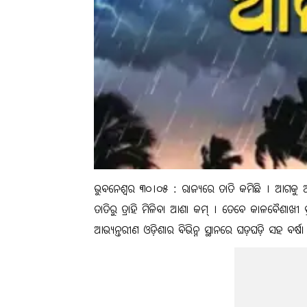
ଭୁବନେଶ୍ୱର ୩୦।୦୫ : ରାଜ୍ୟରେ ତାତି କମିଛି । ଆଗକୁ ଆହ
ତାତିରୁ ତ୍ରାହି ମିଳିବା ଆଶା କମ୍ । ତେବେ କାଳବୈଶାଖୀ 
ଆଭ୍ୟନ୍ତରୀଣ ଓଡ଼ିଶାର ବିଭିନ୍ନ ସ୍ଥାନରେ ଘଡ଼ଘଡ଼ି ସହ ବର୍ଷା