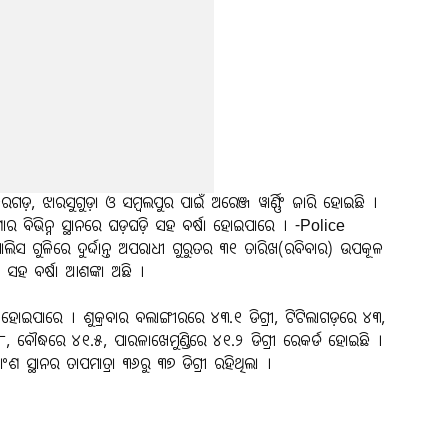
ଡ଼, ଝାରସୁଗୁଡ଼ା ଓ ସମ୍ବଲପୁର ପାଇଁ ଅରେଞ୍ଜ ୱାର୍ଣ୍ଣିଂ ଜାରି ହୋଇଛି ।
ର ବିଭିନ୍ନ ସ୍ଥାନରେ ଘଡ଼ଘଡ଼ି ସହ ବର୍ଷା ହୋଇପାରେ । -Police
ାଲିସ ଗୁଳିରେ ଦୁର୍ଦ୍ଦାନ୍ତ ଅପରାଧୀ ଗୁରୁତର ୩୧ ତାରିଖ(ରବିବାର) ଉପକୂଳ
 ସହ ବର୍ଷା ଆଶଙ୍କା ଅଛି ।
 ହୋଇପାରେ । ଶୁକ୍ରବାର ବଲାଙ୍ଗୀରରେ ୪୩.୧ ଡିଗ୍ରୀ, ଟିଟିଲାଗଡ଼ରେ ୪୩,
ବୌଦ୍ଧରେ ୪୧.୫, ପାରଳାଖେମୁଣ୍ଡିରେ ୪୧.୨ ଡିଗ୍ରୀ ରେକର୍ଡ ହୋଇଛି ।
 ସ୍ଥାନର ତାପମାତ୍ରା ୩୬ରୁ ୩୭ ଡିଗ୍ରୀ ରହିଥିଲା ।