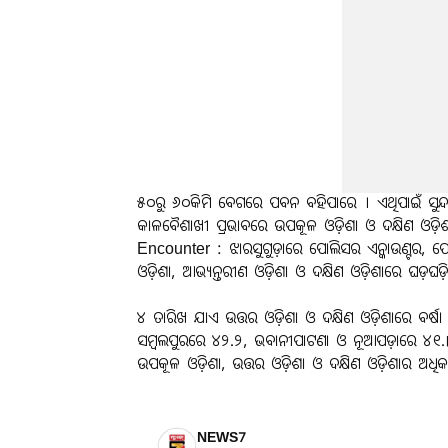
୫୦ରୁ ୬୦କିମି ବେଗରେ ପବନ ବହିପାରେ । ଏଥିପାଇଁ ସୁନ୍ଦରଗ
କାଳବୈଶାଖୀ ପ୍ରଭାବରେ ଉପକୂଳ ଓଡ଼ିଶା ଓ ଦକ୍ଷିଣ ଓଡ଼ିଶା
Encounter : ଝାରସୁଗୁଡ଼ାରେ ପୋଲିସର ଏନ୍କାଉଣ୍ଟର, ପେ
ଓଡ଼ିଶା, ଆଭ୍ୟନ୍ତରୀଣ ଓଡ଼ିଶା ଓ ଦକ୍ଷିଣ ଓଡ଼ିଶାରେ ଘଡ଼ଘଡ଼ି
୪ ତାରିଖ ଯାଏ ଉତ୍ତର ଓଡ଼ିଶା ଓ ଦକ୍ଷିଣ ଓଡ଼ିଶାରେ ବର୍ଷା
ସମ୍ବଲପୁରରେ ୪୨.୨, ଭବାନୀପାଟଣା ଓ ନୂଆପଡ଼ାରେ ୪୧.୮, 
ଉପକୂଳ ଓଡ଼ିଶା, ଉତ୍ତର ଓଡ଼ିଶା ଓ ଦକ୍ଷିଣ ଓଡ଼ିଶାର ଅଧିକାଂଶ
NEWS7