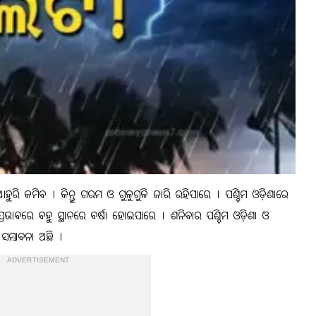
ୁରି କମିବ । କିନ୍ତୁ ଗରମ ଓ ଗୁଳୁଗୁଳି ଜାରି ରହିପାରେ । ପଶ୍ଚିମ ଓଡ଼ିଶାରେ
ପ୍ରଭାବରେ ବହୁ ସ୍ଥାନରେ ବର୍ଷା ହୋଇପାରେ । ଶନିବାର ପଶ୍ଚିମ ଓଡ଼ିଶା ଓ
 ସମ୍ଭାବନା ଅଛି ।
ADVERTISEMENT