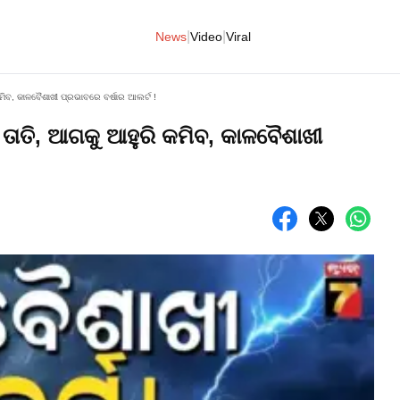
|
|
News
Video
Viral
ମିବ, କାଳବୈଶାଖୀ ପ୍ରଭାବରେ ବର୍ଷାର ଆଲର୍ଟ !
ତାତି, ଆଗକୁ ଆହୁରି କମିବ, କାଳବୈଶାଖୀ