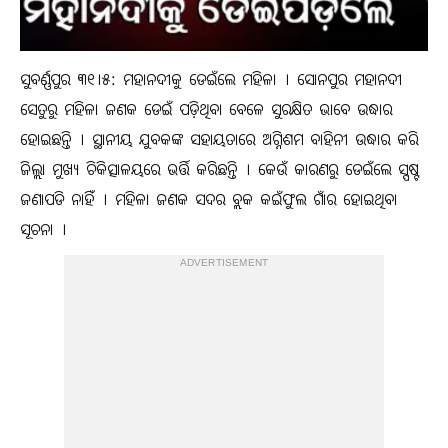
ସୁବର୍ଣ୍ଣପୁର ୩୧।୫: ମହାନଦୀକୁ ଡେଇଁଲେ ମହିଳା । ସୋନପୁର ମହାନଦୀ
ସେତୁରୁ ମହିଳା ଜଣକ ଡେଇଁ ପଡ଼ିଥିବା ବେଳେ ସୁରକ୍ଷିତ ଭାବେ ଉଦ୍ଧାର
ହୋଇଛନ୍ତି । ସ୍ଥାନୀୟ ଯୁବକଙ୍କ ସହାୟତାରେ ଅଗ୍ନିଶମ ବାହିନୀ ଉଦ୍ଧାର କରି
ଜିଲ୍ଲା ମୁଖ୍ୟ ଚିକିତ୍ସାଳୟରେ ଭର୍ତ୍ତି କରିଛନ୍ତି । କେଉଁ କାରଣରୁ ଡେଇଁଲେ ସ୍ପଷ୍ଟ
ଜଣାପଡି ନାହିଁ । ମହିଳା ଜଣକ ସଦର ବ୍ଲକ କଇଁଫୁଲ ଗାଁର ହୋଇଥିବା
ସୂଚନା ।
ADVERTISEMENT