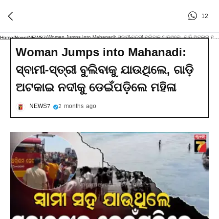
12
Woman Jumps Into Mahanadi: ସ୍ବାମୀ-ସ୍ତ୍ରୀ ବୁଲିବାକୁ ଯାଉଥିଲେ, ଗାଡ଼ି ଅଟକାଇ ନଦୀକୁ ଡେଇଁପଡ଼ିଲେ ମହିଳା
Home
/
News
/
NEWS7
/
Woman Jumps into Mahanadi:
ସ୍ବାମୀ-ସ୍ତ୍ରୀ ବୁଲିବାକୁ ଯାଉଥିଲେ, ଗାଡ଼ି
ଅଟକାଇ ନଦୀକୁ ଡେଇଁପଡ଼ିଲେ ମହିଳା
NEWS7
2 months ago