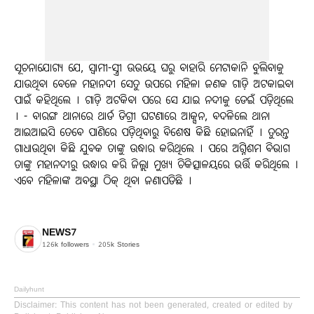
ସୂଚନାଯୋଗ୍ୟ ଯେ, ସ୍ୱାମୀ-ସ୍ତ୍ରୀ ଉଭୟେ ଘରୁ ବାହାରି ମେଟାକାନି ବୁଲିବାକୁ
ଯାଉଥିବା ବେଳେ ମହାନଦୀ ସେତୁ ଉପରେ ମହିଳା ଜଣକ ଗାଡ଼ି ଅଟକାଇବା
ପାଇଁ କହିଥିଲେ । ଗାଡ଼ି ଅଟକିବା ପରେ ସେ ଯାଇ ନଦୀକୁ ଡେଇଁ ପଡ଼ିଥିଲେ
। - ବାରଙ୍ଗ ଥାନାରେ ଥାର୍ଡ ଡିଗ୍ରୀ ଘଟଣାରେ ଆକ୍ସନ, ବଦଳିଲେ ଥାନା
ଆଇଆଇସି ତେବେ ପାଣିରେ ପଡ଼ିଥିବାରୁ ବିଶେଷ କିଛି ହୋଇନାହିଁ । ତୁରନ୍ତ
ଗାଧାଉଥିବା କିଛି ଯୁବକ ତାଙ୍କୁ ଉଦ୍ଧାର କରିଥିଲେ । ପରେ ଅଗ୍ନିଶମ ବିଭାଗ
ତାଙ୍କୁ ମହାନଦୀରୁ ଉଦ୍ଧାର କରି ଜିଲ୍ଲା ମୁଖ୍ୟ ଚିକିତ୍ସାଳୟରେ ଭର୍ତ୍ତି କରିଥିଲେ ।
ଏବେ ମହିଳାଙ୍କ ଅବସ୍ଥା ଠିକ୍ ଥିବା ଜଣାପଡିଛି ।
NEWS7
126k
followers
205k
Stories
Dailyhunt
Disclaimer
: This content has not been generated, created or edited by