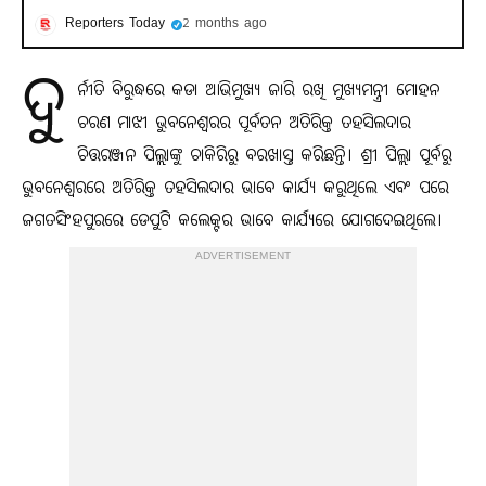
Reporters Today
2 months ago
ଦୁ
ର୍ନୀତି ବିରୁଦ୍ଧରେ କଡା ଆଭିମୁଖ୍ୟ ଜାରି ରଖି ମୁଖ୍ୟମନ୍ତ୍ରୀ ମୋହନ
ଚରଣ ମାଝୀ ଭୁବନେଶ୍ୱରର ପୂର୍ବତନ ଅତିରିକ୍ତ ତହସିଲଦାର
ଚିତ୍ତରଞ୍ଜନ ପିଲ୍ଲାଙ୍କୁ ଚାକିରିରୁ ବରଖାସ୍ତ କରିଛନ୍ତି। ଶ୍ରୀ ପିଲ୍ଲା ପୂର୍ବରୁ
ଭୁବନେଶ୍ୱରରେ ଅତିରିକ୍ତ ତହସିଲଦାର ଭାବେ କାର୍ଯ୍ୟ କରୁଥିଲେ ଏବଂ ପରେ
ଜଗତସିଂହପୁରରେ ଡେପୁଟି କଲେକ୍ଟର ଭାବେ କାର୍ଯ୍ୟରେ ଯୋଗଦେଇଥିଲେ।
ADVERTISEMENT