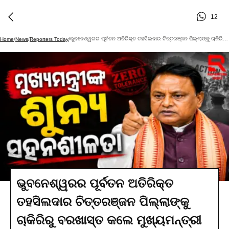
12
ଭୁବନେଶ୍ୱରର ପୂର୍ବତନ ଅତିରିକ୍ତ ତହସିଲଦାର ଚିତ୍ତରଞ୍ଜନ ପିଲ୍ଲାଙ୍କୁ ଚାକିରିରୁ ବରଖାସ୍ତ କଲେ ମୁଖ୍ୟମନ୍ତ୍ରୀ
Home
/
News
/
Reporters Today
/
ଭୁବନେଶ୍ୱରର ପୂର୍ବତନ ଅତିରିକ୍ତ
ତହସିଲଦାର ଚିତ୍ତରଞ୍ଜନ ପିଲ୍ଲାଙ୍କୁ
ଚାକିରିରୁ ବରଖାସ୍ତ କଲେ ମୁଖ୍ୟମନ୍ତ୍ରୀ