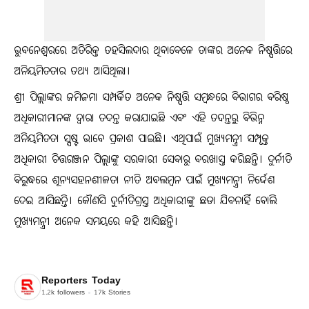
ଭୁବନେଶ୍ୱରରେ ଅତିରିକ୍ତ ତହସିଲଦାର ଥିବାବେଳେ ତାଙ୍କର ଅନେକ ନିଷ୍ପତ୍ତିରେ
ଅନିୟମିତତାର ତଥ୍ୟ ଆସିଥିଲା।
ଶ୍ରୀ ପିଲ୍ଲାଙ୍କର ଜମିଜମା ସମ୍ପର୍କିତ ଅନେକ ନିଷ୍ପତ୍ତି ସମ୍ବନ୍ଧରେ ବିଭାଗର ବରିଷ୍ଠ
ଅଧିକାରୀମାନଙ୍କ ଦ୍ୱାରା ତଦନ୍ତ କରାଯାଇଛି ଏବଂ ଏହି ତଦନ୍ତରୁ ବିଭିନ୍ନ
ଅନିୟମିତତା ସ୍ପଷ୍ଟ ଭାବେ ପ୍ରକାଶ ପାଇଛି। ଏଥିପାଇଁ ମୁଖ୍ୟମନ୍ତ୍ରୀ ସମ୍ପୃକ୍ତ
ଅଧିକାରୀ ଚିତ୍ତରଞ୍ଜନ ପିଲ୍ଲାଙ୍କୁ ସରକାରୀ ସେବାରୁ ବରଖାସ୍ତ କରିଛନ୍ତି। ଦୁର୍ନୀତି
ବିରୁଦ୍ଧରେ ଶୂନ୍ୟସହନଶୀଳତା ନୀତି ଅବଲମ୍ବନ ପାଇଁ ମୁଖ୍ୟମନ୍ତ୍ରୀ ନିର୍ଦ୍ଦେଶ
ଦେଇ ଆସିଛନ୍ତି। କୌଣସି ଦୁର୍ନୀତିଗ୍ରସ୍ତ ଅଧିକାରୀଙ୍କୁ ଛଡା ଯିବନାହିଁ ବୋଲି
ମୁଖ୍ୟମନ୍ତ୍ରୀ ଅନେକ ସମୟରେ କହି ଆସିଛନ୍ତି।
Reporters Today
1.2k
followers
17k
Stories