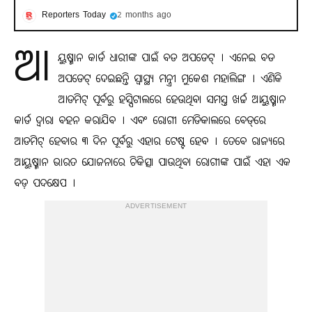
Reporters Today
2 months ago
ଆ
ୟୁଷ୍ମାନ କାର୍ଡ ଧାରୀଙ୍କ ପାଇଁ ବଡ ଅପଡେଟ୍ । ଏନେଇ ବଡ
ଅପଡେଟ୍ ଦେଇଛନ୍ତି ସ୍ୱାସ୍ଥ୍ୟ ମନ୍ତ୍ରୀ ମୁକେଶ ମହାଲିଙ୍ଗ । ଏଣିକି
ଆଡମିଟ୍ ପୂର୍ବରୁ ହସ୍ପିଟାଲରେ ହେଉଥିବା ସମସ୍ତ ଖର୍ଚ୍ଚ ଆୟୁଷ୍ମାନ
କାର୍ଡ ଦ୍ୱାରା ବହନ କରାଯିବ । ଏବଂ ରୋଗୀ ମେଡିକାଲରେ ବେଡ୍‌ରେ
ଆଡମିଟ୍ ହେବାର ୩ ଦିନ ପୂର୍ବରୁ ଏହାର ଟେଷ୍ଟ ହେବ । ତେବେ ରାଜ୍ୟରେ
ଆୟୁଷ୍ମାନ ଭାରତ ଯୋଜନାରେ ଚିକିତ୍ସା ପାଉଥିବା ରୋଗୀଙ୍କ ପାଇଁ ଏହା ଏକ
ବଡ଼ ପଦକ୍ଷେପ ।
ADVERTISEMENT