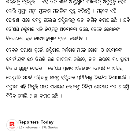
କରିବାକୁ ପଡ଼ୁଥିଲା । ଏହି ଖର୍ଚ୍ଚ ଏବେ ଆୟୁଷ୍ମାନ ପ୍ୟାକେଜ୍ ଅନ୍ତର୍ଭୁକ୍ତ ହେବ
ବୋଲି ସ୍ୱାସ୍ଥ୍ୟ ମନ୍ତ୍ରୀ ମୁକେଶ ମହାଲିଙ୍ଗ ସ୍ପଷ୍ଟ କରିଛନ୍ତି । ମନ୍ତ୍ରୀଙ୍କ ଏହି
ଘୋଷଣା ପରେ ସମସ୍ତ ଘରୋଇ ହସ୍ପିଟାଲକୁ କଡ଼ା ତାଗିଦ୍ କରାଯାଇଛି । ଯଦି
କୌଣସି ହସ୍ପିଟାଲ ଏହି ନିୟମକୁ ଅବମାନନା କରେ, ତେବେ ସେମାନଙ୍କ
ବିରୋଧରେ ଦୃଢ଼ କାର‌୍ୟ୍ୟାନୁଷ୍ଠାନ ଗ୍ରହଣ କରାଯିବ ।
କେବଳ ପରୀକ୍ଷା ନୁହେଁ, ହସ୍ପିଟାଲ କର୍ମଚାରୀମାନେ ରୋଗୀ ଓ ସେମାନଙ୍କ
ସମ୍ପର୍କୀୟଙ୍କ ସହ କିଭଳି ଭଲ ବ୍ୟବହାର କରିବେ, ତାହା ଉପରେ ମଧ୍ୟ ସ୍ୱାସ୍ଥ୍ୟ
ବିଭାଗ ଗୁରୁତ୍ୱ ଦେଇଛି । କୌଣସି ପ୍ରକାର ଅଭିଯୋଗ ଯେପରି ନ ଆସିବ,
ସେଥିପ୍ରତି ସତର୍କ ରହିବାକୁ ସମସ୍ତ ହସ୍ପିଟାଲ ପ୍ରତିନିଧିଙ୍କୁ ନିର୍ଦ୍ଦେଶ ଦିଆଯାଇଛି ।
ମନ୍ତ୍ରୀଙ୍କ ଏହି ନିଷ୍ପତ୍ତି ପରେ ସାଧାରଣ ଲୋକଙ୍କୁ ଚିକିତ୍ସା କ୍ଷେତ୍ରରେ ବଡ଼ ଆଶ୍ୱସ୍ତି
ମିଳିବ ବୋଲି ଆଶା କରାଯାଉଛି ।
Reporters Today
1.2k
followers
17k
Stories