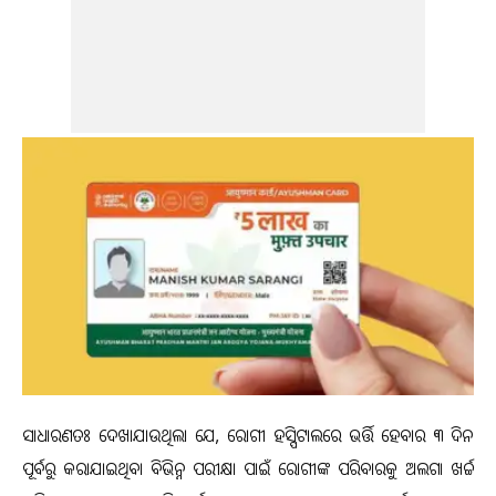
ସାଧାରଣତଃ ଦେଖାଯାଉଥିଲା ଯେ, ରୋଗୀ ହସ୍ପିଟାଲରେ ଭର୍ତ୍ତି ହେବାର ୩ ଦିନ
ପୂର୍ବରୁ କରାଯାଇଥିବା ବିଭିନ୍ନ ପରୀକ୍ଷା ପାଇଁ ରୋଗୀଙ୍କ ପରିବାରକୁ ଅଲଗା ଖର୍ଚ୍ଚ