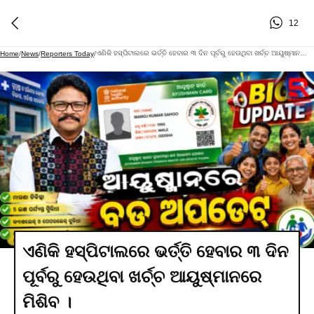
12
ଏଣିକି ହସ୍ପିଟାଲରେ ଭର୍ତ୍ତି ହେବାର ୩ ଦିନ ପୂର୍ବରୁ ହେଉଥିବା ଖର୍ଚ୍ଚ ଆୟୁଷ୍ମାନରେ ମିଶିବ ।
Home
/
News
/
Reporters Today
/
ଏଣିକି ହସ୍ପିଟାଲରେ ଭର୍ତ୍ତି ହେବାର ୩ ଦିନ
ପୂର୍ବରୁ ହେଉଥିବା ଖର୍ଚ୍ଚ ଆୟୁଷ୍ମାନରେ
ମିଶିବ ।