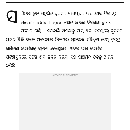
ସ
ଇଁତଲା ବ୍ଲକ ଅନ୍ତର୍ଗତ ଘୁନସର ପଞ୍ଚାୟତର ଖବରସାଲ ନିକଟରୁ
ମୃତଦେହ ଉଦ୍ଧାର । ମୃତକ ଜଣକ ହେଲେ ଦିଗସିରା ଗ୍ରାମର
ପ୍ରମୋଦ ତାଣ୍ଡି । ଗତକାଲି ଅପରାହ୍ନ ପ୍ରାୟ ୨ଟା ସମୟରେ ଘୁନସର
ଗ୍ରାମର କିଛି ଲୋକ ଖବରସାଲ ନିକଟରେ ମୃତଦେହ ପଡିଥିବା ଦେଖି ତୁରନ୍ତ
ସଇଁତଲା ପୋଲିସକୁ ସୂଚନା ଦେଇଥିଲେ। ଖବର ପାଇ ପୋଲିସ
ଘଟଣାସ୍ଥଳରେ ପହଞ୍ଚି ଶବ ଜବତ କରିବା ସହ ପ୍ରାଥମିକ ତଦନ୍ତ ଆରମ୍ଭ
କରିଛି।
ADVERTISEMENT