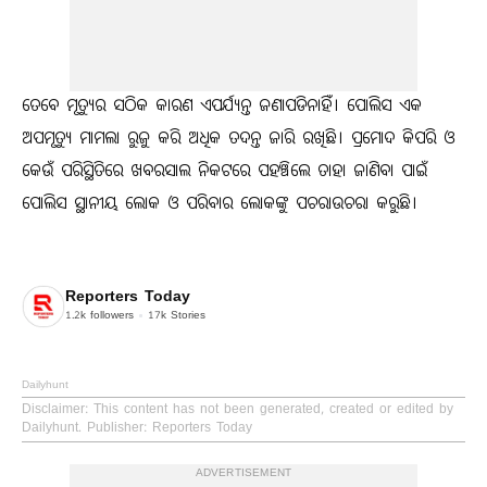
ତେବେ ମୃତ୍ୟୁର ସଠିକ କାରଣ ଏପର୍ଯ୍ୟନ୍ତ ଜଣାପଡିନାହିଁ। ପୋଲିସ ଏକ
ଅପମୃତ୍ୟୁ ମାମଲା ରୁଜୁ କରି ଅଧିକ ତଦନ୍ତ ଜାରି ରଖିଛି। ପ୍ରମୋଦ କିପରି ଓ
କେଉଁ ପରିସ୍ଥିତିରେ ଖବରସାଲ ନିକଟରେ ପହଞ୍ଚିଲେ ତାହା ଜାଣିବା ପାଇଁ
ପୋଲିସ ସ୍ଥାନୀୟ ଲୋକ ଓ ପରିବାର ଲୋକଙ୍କୁ ପଚରାଉଚରା କରୁଛି।
Reporters Today
1.2k
followers
17k
Stories
Dailyhunt
Disclaimer
: This content has not been generated, created or edited by
Dailyhunt. Publisher: Reporters Today
ADVERTISEMENT