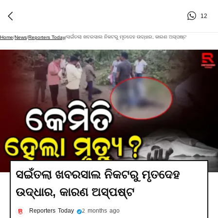
12
ସଇଁତଲା ଖବରସାଲ ନିକଟରୁ ମୃତଦେହ ଉଦ୍ଧାର, କାରଣ ଅସ୍ପଷ୍ଟ
Home
/
News
/
Reporters Today
/
ସଇଁତଲା ଖବରସାଲ ନିକଟରୁ ମୃତଦେହ
ଉଦ୍ଧାର, କାରଣ ଅସ୍ପଷ୍ଟ
Reporters Today
2 months ago