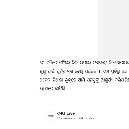
ସେ ମଝିରେ ମଝିରେ ନିଜ ଉପରେ ଟଏଲେଟ୍ ଡିଓଡୋରାଇଜର୍ ସ
ଷ୍ଟଣ୍ଟ ପାଇଁ ପୂର୍ବରୁ ମଧ୍ୟ ବେଶ୍ ପରିଚିତ । ଏହା ପୂର୍ବରୁ ସେ
ଅନେକ ନିଆରା ଲୁକ୍‌ରେ ଆସି ସମସ୍ତଙ୍କୁ ଆଶ୍ଚର୍ଯ୍ୟ କରିସା
ହେବାରେ ଲାଗିଛି ।
ସମୟ Live
4.2k
followers
24k
Stories