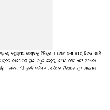
୍ପ୍ରେ କରୁଥିବାର ଦେଖିବାକୁ ମିଳିଥିଲା । ତେବେ ଟମୀ କ୍ୟାଶ୍ ନିଜର ଏଭଳି
 ସାମୁଦ୍ରିକ ଜୀବମାନଙ୍କ ଦ୍ୱାରା ପ୍ରସ୍ତୁତ ଟେବୁଲ୍, ବିଶାଳ ଶେଯ ଏବଂ ଅନ୍ୟାନ୍ୟ
ରିଛନ୍ତି । ତାଙ୍କର ଏହି ଲୁକଟି ବର୍ତ୍ତମାନ ସୋସିଆଲ ମିଡିଆରେ ଖୁବ ଭାଇରାଲ