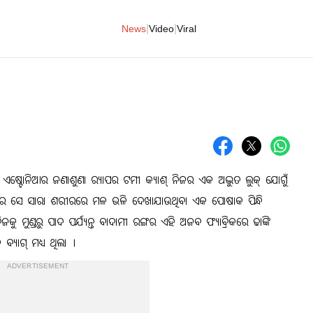
|
|
News
Video
Viral
 ଏଷ୍ଟୋନିଆର ଜଣାଶୁଣା ର‍୍ୟାପର ଟମୀ କ୍ୟାଶ୍ ନିଜର ଏକ ଅଦ୍ଭୁତ ଲୁକ୍ ଯୋଗୁଁ
 ଯେଉଁଠାରେ ସେ ସାରା ଶରୀରରେ ମଳ ଭଳି ଦେଖାଯାଉଥିବା ଏକ ପୋଷାକ ପିନ୍ଧି
ିଜକୁ ମୁଣ୍ଡରୁ ପାଦ ପର୍ଯ୍ୟନ୍ତ ବାଦାମୀ ରଙ୍ଗର ଏହି ଅଜବ ଫ୍ୟାବ୍ରିକରେ ଢାଙ୍କି
ବ୍ୟାଗ୍ ମଧ୍ୟ ଥିଲା ।
ADVERTISEMENT