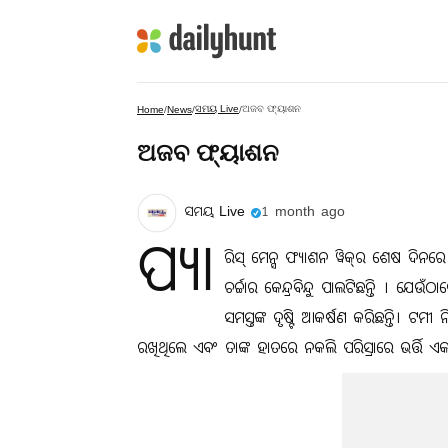
ସମୟ Live
ଅଜବ ଫ୍ୟାଶନ
Home
/
News
/
/
ଅଜବ ଫ୍ୟାଶନ
ସମୟ Live
1 month ago
ପ୍ୟା
ରିସ୍ ମେନ୍ସ ଫ୍ୟାଶନ ୱିକ୍‌ର ଶେଷ ଦିନରେ
ଚର୍ଚ୍ଚାର କେନ୍ଦ୍ରବିନ୍ଦୁ ପାଲଟିଛନ୍ତି ।
ସମସ୍ତଙ୍କ ଦୃଷ୍ଟି ଆକର୍ଷଣ କରିଛନ୍ତି। ଟମୀ ନ
ରଖିଥିଲେ ଏବଂ ତାଙ୍କ ହାତରେ ନକଲି ପରିସ୍ରାରେ ଭର୍ତ୍ତି ଏକ 