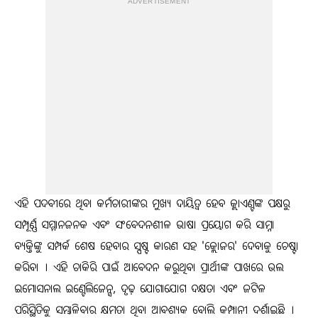
ADVERTISEMENT
ଏହି ପଦବୀରେ ଥିବା କର୍ମଚାରୀଙ୍କର ମୁଖ୍ୟ ଦାୟିତ୍ୱ ହେବ କ୍ଲାଏଣ୍ଟଙ୍କ ପକ୍ଷରୁ
ସମ୍ପୂର୍ଣ୍ଣ ସମ୍ମାନଜନକ ଏବଂ ସଂବେଦନଶୀଳ ଭାଷା ପ୍ରୟୋଗ କରି ସାମ୍ନା
ବ୍ୟକ୍ତିଙ୍କୁ ସମ୍ପର୍କ ଶେଷ ହେବାର ସ୍ପଷ୍ଟ କାରଣ ସହ 'କ୍ଲୋଜର' ଦେବାକୁ ଚେଷ୍ଟା
କରିବା । ଏହି ଚାକିରି ପାଇଁ ଆବେଦନ କରୁଥିବା ପ୍ରାର୍ଥୀଙ୍କ ପାଖରେ ଭଲ
ଇମୋସନାଲ ଇଣ୍ଟେଲିଜେନ୍ସ, ଦୃଢ଼ ଯୋଗାଯୋଗ ଦକ୍ଷତା ଏବଂ ଜଟିଳ
ପରିସ୍ଥିତିକୁ ସମ୍ଭାଳିବାର କ୍ଷମତା ଥିବା ଆବଶ୍ୟକ ବୋଲି କମ୍ପାନୀ ଦର୍ଶାଇଛି ।