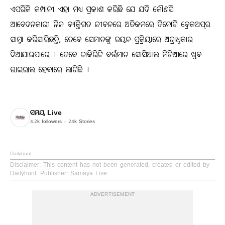
ଏପରିକି କମ୍ପାନୀ ଏହା ମଧ୍ୟ ପ୍ରକାଶ କରିଛି ଯେ ଯଦି କୌଣସି
ଆବେଦନକାରୀ ନିଜ ବ୍ୟକ୍ତିଗତ ଜୀବନରେ ଅତିକମରେ ତିନୋଟି ବ୍ରେକଅପ୍‌ର
ସାମ୍ନା କରିସାରିଛନ୍ତି, ତେବେ ସେମାନଙ୍କୁ ଚୟନ ପ୍ରକ୍ରିୟାରେ ଅଗ୍ରାଧିକାର
ଦିଆଯାଇପାରେ । ତେବେ ଚାକିରିଟି ବର୍ତ୍ତମାନ ସୋସିଆଲ ମିଡିଆରେ ଖୁବ
ଭାଇରାଲ ହେବାରେ ଲାଗିଛି ।
ସମୟ Live
4.2k
followers
24k
Stories
Dailyhunt
Disclaimer
: This content has not been generated, created or edited by
Dailyhunt. Publisher: Samaya Live
ADVERTISEMENT