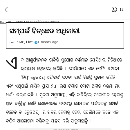
12
ସମୟ Live
ସମ୍ପର୍କ ବିଚ୍ଛେଦ ଅଧିକାରୀ
Home
/
News
/
/
ସମ୍ପର୍କ ବିଚ୍ଛେଦ ଅଧିକାରୀ
ସମୟ Live
1 month ago
ଏ
କ ଆଶ୍ଚର୍ଯ୍ୟଜନକ ଚାକିରି ସୁଯୋଗ ବର୍ତ୍ତମାନ ସୋସିଆଲ ମିଡିଆରେ
ଭାଇରାଲ ହେବାରେ ଲାଗିଛି । ଯେଉଁଠାରେ ଏକ ଡେଟିଂ କମ୍ପାନୀ
'ଚିଫ୍ ବ୍ରେକଅପ୍ ଅଫିସର' ପଦବୀ ପାଇଁ ବିଜ୍ଞପ୍ତି ପ୍ରକାଶ କରିଛି
ଏବଂ ଏଥିପାଇଁ ମାସିକ ପ୍ରାୟ ୨.୮ ଲକ୍ଷ ଟଙ୍କାର ମୋଟା ଅଙ୍କର ଦରମା ମଧ୍ୟ
ଧାର୍ଯ୍ୟ କରାଯାଇଛି । ସୂଚନା ଅନୁଯାୟୀ, ଏହି ଚାକିରିରେ ମନୋନୀତ ହେବାକୁ
ଥିବା ବ୍ୟକ୍ତିଙ୍କୁ ସେହି ଲୋକମାନଙ୍କ ତରଫରୁ ସେମାନଙ୍କ ପାର୍ଟନରଙ୍କୁ ସମ୍ପର୍କ
ବିଚ୍ଛେଦ ବା ବ୍ରେକଅପ୍ ‌ ର ଖବର ଦେବାକୁ ହେବ, ଯେଉଁମାନେ ନିଜେ ଏହି
କଠିନ ଆଲୋଚନା କରିବାକୁ ସାହସ କରି ପାରୁନାହାନ୍ତି ।