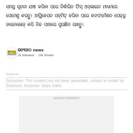
ସମସ୍ତ ସୂଚନା ଯାଞ୍ଚ କରିବା ପରେ ନିର୍ଦ୍ଧାରିତ ଫିସ୍‌ ଅନ୍‌ଲାଇନ ମାଧ୍ୟମରେ
ପେମେଣ୍ଟ କରନ୍ତୁ। ଆପ୍ଲିକେସନ ସବ୍‌ମିଟ୍‌ କରିବା ପରେ କନଫର୍ମେଶନ ପେଜ୍‌ରୁ
ଡାଉନଲୋଡ୍‌ କରି ନିଜ ପାଖରେ ସୁରକ୍ଷିତ ରଖନ୍ତୁ।
ସତ୍ୟପାଠ news
2k
followers
24k
Stories
Dailyhunt
Disclaimer
: This content has not been generated, created or edited by
Dailyhunt. Publisher: Satya Patha
ADVERTISEMENT