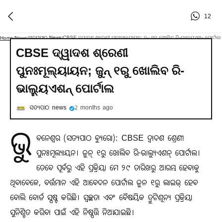
12
ସତ୍ୟପାଠ News
CBSE ଦ୍ୱାଦଶ ଶ୍ରେଣୀ ପୁନଃମୂଲ୍ୟାୟନ; ଜୁନ୍‌ ୧ରୁ ଖୋଲିବ ରି-ଭାଲ୍ୟୁଏଶନ୍‌ ପୋର୍ଟାଲ
Home
/
News
/
/
CBSE ଦ୍ୱାଦଶ ଶ୍ରେଣୀ
ପୁନଃମୂଲ୍ୟାୟନ; ଜୁନ୍‌ ୧ରୁ ଖୋଲିବ ରି-
ଭାଲ୍ୟୁଏଶନ୍‌ ପୋର୍ଟାଲ
ସତ୍ୟପାଠ news
2 months ago
ଭୁ
ବନେଶ୍ୱର (ସତ୍ୟପାଠ ବ୍ୟୁରୋ): CBSE ଦ୍ୱାଦଶ ଶ୍ରେଣୀ
ପୁନଃମୂଲ୍ୟାୟନ। ଜୁନ୍‌ ୧ରୁ ଖୋଲିବ ରି-ଭାଲ୍ୟୁଏଶନ୍‌ ପୋର୍ଟାଲ।
ତେବେ ପୂର୍ବରୁ ଏହି ପ୍ରକ୍ରିୟା ମେ ୨୯ ତାରିଖରୁ ଆରମ୍ଭ ହେବାକୁ
ଥିବାବେଳେ, ବର୍ତ୍ତମାନ ଏହି ଆବେଦନ ପୋର୍ଟାଲ ଜୁନ ୧ରୁ ଲାଇଭ୍‌ ହେବ
ବୋଲି ବୋର୍ଡ ସ୍ପଷ୍ଟ କରିଛି। ସ୍ବଚ୍ଛତା ଏବଂ ବୈଷୟିକ ତ୍ରୁଟିଶୂନ୍ୟ ପ୍ରକ୍ରିୟା
ସୁନିଶ୍ଚିତ କରିବା ପାଇଁ ଏହି ନିଷ୍ପତ୍ତି ନିଆଯାଇଛି।