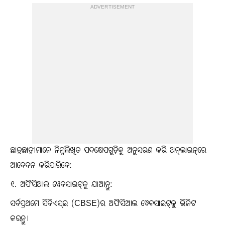
ADVERTISEMENT
ଛାତ୍ରଛାତ୍ରୀମାନେ ନିମ୍ନଲିଖିତ ପଦକ୍ଷେପଗୁଡ଼ିକୁ ଅନୁସରଣ କରି ଅନ୍‌ଲାଇନ୍‌ରେ
ଆବେଦନ କରିପାରିବେ:
୧. ଅଫିସିଆଲ ୱେବସାଇଟ୍‌କୁ ଯାଆନ୍ତୁ:
ସର୍ବପ୍ରଥମେ ସିବିଏସ୍‌ଇ (CBSE)ର ଅଫିସିଆଲ ୱେବସାଇଟ୍‌କୁ ଭିଜିଟ
କରନ୍ତୁ।