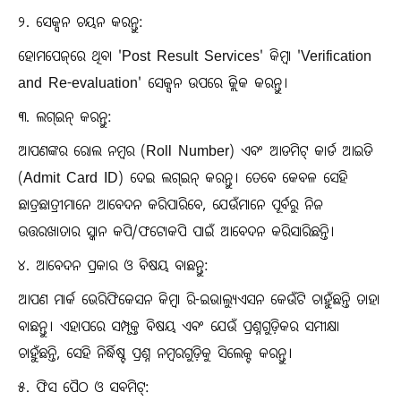
୨. ସେକ୍ସନ ଚୟନ କରନ୍ତୁ:
ହୋମପେଜ୍‌ରେ ଥିବା 'Post Result Services' କିମ୍ବା 'Verification
and Re-evaluation' ସେକ୍ସନ ଉପରେ କ୍ଲିକ କରନ୍ତୁ।
୩. ଲଗ୍‌ଇନ୍‌ କରନ୍ତୁ:
ଆପଣଙ୍କର ରୋଲ ନମ୍ବର (Roll Number) ଏବଂ ଆଡମିଟ୍‌ କାର୍ଡ ଆଇଡି
(Admit Card ID) ଦେଇ ଲଗ୍‌ଇନ୍‌ କରନ୍ତୁ। ତେବେ କେବଳ ସେହି
ଛାତ୍ରଛାତ୍ରୀମାନେ ଆବେଦନ କରିପାରିବେ, ଯେଉଁମାନେ ପୂର୍ବରୁ ନିଜ
ଉତ୍ତରଖାତାର ସ୍କାନ କପି/ଫଟୋକପି ପାଇଁ ଆବେଦନ କରିସାରିଛନ୍ତି।
୪. ଆବେଦନ ପ୍ରକାର ଓ ବିଷୟ ବାଛନ୍ତୁ:
ଆପଣ ମାର୍କ ଭେରିଫିକେସନ କିମ୍ବା ରି-ଇଭାଲ୍ୟୁଏସନ କେଉଁଟି ଚାହୁଁଛନ୍ତି ତାହା
ବାଛନ୍ତୁ। ଏହାପରେ ସମ୍ପୃକ୍ତ ବିଷୟ ଏବଂ ଯେଉଁ ପ୍ରଶ୍ନଗୁଡ଼ିକର ସମୀକ୍ଷା
ଚାହୁଁଛନ୍ତି, ସେହି ନିର୍ଦ୍ଧିଷ୍ଟ ପ୍ରଶ୍ନ ନମ୍ବରଗୁଡ଼ିକୁ ସିଲେକ୍ଟ କରନ୍ତୁ।
୫. ଫିସ ପୈଠ ଓ ସବମିଟ୍‌: