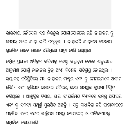
ଭାରତୀୟ ନୌସେନା ସହ ନିରନ୍ତର ଯୋଗାଯୋଗରେ ରହି ଜାହାଜର କ୍ରୁ
ମେମ୍ବର ମାନେ ଯାତ୍ରା ଜାରି ରଖିଥିଲା । ଜାହାଜଟି ଯାତ୍ରାପଥ ବଦଳାଇ
ସୁରକ୍ଷିତ ଭାବେ ଭାରତ ଅଭିମୁଖେ ଯାତ୍ରା ଜାରି ରଖିଥିଲା।
ହର୍ମୁଜ୍ ପ୍ରଣାଳୀ ଅତିକ୍ରମ କରିବାକୁ ଚେଷ୍ଟା କରୁଥିବା ବେଳେ ଶତ୍ରୁପକ୍ଷର
ଆକ୍ରମଣ ଯୋଗୁଁ ଜାହାଜର ବ୍ରିଜ୍‌ ଅଂଶ ବିଶେଷ କ୍ଷତିଗ୍ରସ୍ତ ହୋଇଥିଲା ।
ଭୟାବହ ପରିସ୍ଥିତିରେ ମଧ୍ୟ ଜାହାଜର ମାଷ୍ଟର ଏବଂ କ୍ରୁ ମେମ୍ବରମାନେ ଅସୀମ
ଧୈର୍ଯ୍ୟ ଏବଂ ବୃତ୍ତିଗତ ଦକ୍ଷତାର ପରିଚୟ ଦେଇ ସମସ୍ତଙ୍କ ସୁରକ୍ଷା ନିଶ୍ଚିତ
କରିଥିଲେ । ଆଶ୍ୱସ୍ତିର ବିଷୟ, ସାରା ସଂଘର୍ଷମୟ ମିଶନରେ ସମସ୍ତ ଅଫିସର
ଏବଂ କ୍ରୁ ସଦସ୍ୟ ସମ୍ପୂର୍ଣ୍ଣ ସୁରକ୍ଷିତ ଅଛନ୍ତି । ସବୁ ବାଧାବିଘ୍ନ ଟପି ପାରାଦୀପରେ
ପହଞ୍ଚିବା ପରେ ବନ୍ଦର କର୍ତ୍ତୃପକ୍ଷ ପକ୍ଷରୁ କ୍ୟାପଟେନ୍ ଓ ନାବିକମାନଙ୍କୁ
ସମ୍ବର୍ଦ୍ଧନା ଜଣାଯାଇଛି।