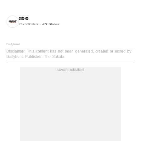
ସକାଳ
20k
followers
47k
Stories
Dailyhunt
Disclaimer
: This content has not been generated, created or edited by
Dailyhunt. Publisher: The Sakala
ADVERTISEMENT