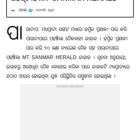
ସକାଳ
1 month ago
ପା
ରାଦୀପ: ମଧ୍ୟପ୍ରାଚ୍ୟ ସଙ୍କଟ ମଧ୍ୟରେ ହର୍ମୁଜ ପ୍ରଣାଳୀ ପାର କରି
ପାରାଦୀପରେ ପହଞ୍ଚିଲା ତୈଳବାହୀ ଜାହାଜ । ହର୍ମୁଜ ପ୍ରଣାଳୀ
ପାର କରି ୨୦ ଲକ୍ଷ ବ୍ୟାରେଲ ତୈଳ ସହ ପାରାଦୀପରେ
ପହଞ୍ଚିଲା MT SANMAR HERALD ଜାହାଜ । ସୂଚନା ଅନୁଯାୟୀ,
ଇରାକରୁ ଅଶୋଧିତ ତୈଳ ବୋଝେଇ କରିବା ପରେ ଜାହାଜଟି ମଧ୍ୟପ୍ରାଚ୍ୟରେ
ହଠାତ ଆରମ୍ଭ ହୋଇଥିବା ଯୁଦ୍ଧ ପରିସ୍ଥିତିର ସମ୍ମୁଖୀନ ହୋଇଥିଲା ।
ADVERTISEMENT