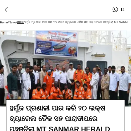
12
ସକାଳ
ହର୍ମୁଜ ପ୍ରଣାଳୀ ପାର କରି ୨୦ ଲକ୍ଷ ବ୍ୟାରେଲ ତୈଳ ସହ ପାରାଦୀପରେ ପହଞ୍ଚିଲା MT SANMAR HERALD
Home
/
News
/
/
ହର୍ମୁଜ ପ୍ରଣାଳୀ ପାର କରି ୨୦ ଲକ୍ଷ
ବ୍ୟାରେଲ ତୈଳ ସହ ପାରାଦୀପରେ
ପହଞ୍ଚିଲା MT SANMAR HERALD