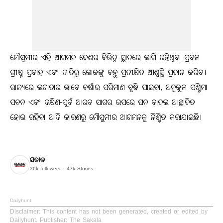
ମୌସୁମୀର ଏହି ଆଗମନ ଦେଶର ବିଭିନ୍ନ ସ୍ଥାନରେ ଲାଗି ରହିଥିବା ପ୍ରବଳ
ଗ୍ରୀଷ୍ମ ପ୍ରବାହ ଏବଂ ତାତିରୁ ଲୋକଙ୍କୁ ବହୁ ପ୍ରତୀକ୍ଷିତ ଆଶ୍ୱସ୍ତି ପ୍ରଦାନ କରିବ।
ରାଜ୍ୟରେ ଲଗାତାର ଭାବେ ବର୍ଷାର ପରିମାଣ ବୃଦ୍ଧି ପାଇବା, ଅନୁକୂଳ ପଶ୍ଚିମା
ପବନ ଏବଂ ଦକ୍ଷିଣ-ପୂର୍ବ ଆରବ ସାଗର ଉପରେ ଘନ ବାଦଲ ଆଚ୍ଛାଦିତ
ହୋଇ ରହିବା ଆଦି କାରଣରୁ ମୌସୁମୀର ଆଗମନକୁ ନିଶ୍ଚିତ କରାଯାଇଛି।
ସକାଳ
20k
followers
47k
Stories
Dailyhunt
Disclaimer
: This content has not been generated, created or edited by
Dailyhunt. Publisher: The Sakala