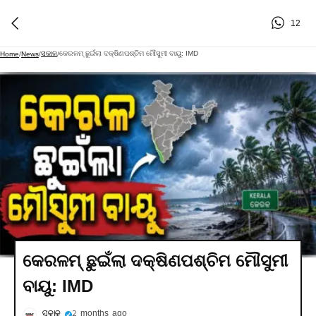
12
ସକାଳ
କେରଳମ୍ ଛୁଇଁଲା ଦକ୍ଷିଣପଶ୍ଚିମ ମୌସୁମୀ ବାୟୁ: IMD
Home
/
News
/
/
କେରଳମ୍ ଛୁଇଁଲା ଦକ୍ଷିଣପଶ୍ଚିମ ମୌସୁମୀ
ବାୟୁ: IMD
ସକାଳ
2 months ago