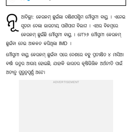
ନୂ
ଆଦିଲ୍ଲୀ: କେରଳମ୍ ଛୁଇଁଲା ଦକ୍ଷିଣପଶ୍ଚିମ ମୌସୁମୀ ବାୟୁ । ଏନେଇ
ସୂଚନା ଦେଲା ଭାରତୀୟ ପାଣିପାଗ ବିଭାଗ । ଏଥର ବିଳମ୍ବରେ
କେରଳମ୍‌ ଛୁଇଁଛି ମୌସୁମୀ ବାୟୁ । ମେ'୨୬ ମୌସୁମୀ କେରଳମ୍
ଛୁଇଁବା ନେଇ ଆକଳନ କରିଥିଲା IMD ।
ମୌସୁମୀ ବାୟୁ କେରଳମ୍ ଛୁଇଁବା ପରେ ଦେଶରେ ବହୁ ପ୍ରତୀକ୍ଷିତ ୪ ମାସିଆ
ବର୍ଷା ଋତୁର ଆରମ୍ଭ ହୋଇଛି, ଯାହାକି ଭାରତର କୃଷିଭିତ୍ତିକ ଅର୍ଥନୀତି ପାଇଁ
ଅତ୍ୟନ୍ତ ଗୁରୁତ୍ୱପୂର୍ଣ୍ଣ ଅଟେ।
ADVERTISEMENT