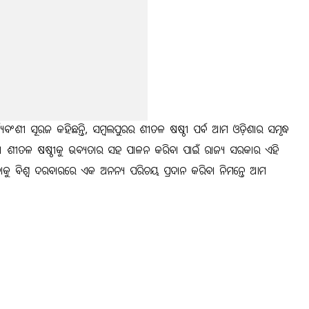
ତ୍ରୀ ସୂର୍ଯ୍ୟବଂଶୀ ସୂରଜ କହିଛନ୍ତି, ସମ୍ବଲପୁରର ଶୀତଳ ଷଷ୍ଠୀ ପର୍ବ ଆମ ଓଡ଼ିଶାର ସମୃଦ୍ଧ
ଡ଼ିତ। ଶୀତଳ ଷଷ୍ଠୀକୁ ଭବ୍ୟତାର ସହ ପାଳନ କରିବା ପାଇଁ ରାଜ୍ୟ ସରକାର ଏହି
ଯାତ୍ରାକୁ ବିଶ୍ୱ ଦରବାରରେ ଏକ ଅନନ୍ୟ ପରିଚୟ ପ୍ରଦାନ କରିବା ନିମନ୍ତେ ଆମ