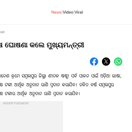
|
|
News
Video
Viral
ତ୍ରୀ
ଷ ଘୋଷଣା କଲେ ମୁଖ୍ୟମନ୍ତ୍ରୀ
ଆଦେଶ କ୍ରମେ ସମ୍ବଲପୁର ଜିଲ୍ଲା ଶୀତଳ ଷଷ୍ଠୀ ପର୍ବ ପାଳନ ପାଇଁ ଓଡ଼ିଆ ଭାଷା,
କ୍ଷ ଟଙ୍କା ଆର୍ଥିକ ଅନୁଦାନ ରାଶି ପ୍ରଦାନ କରାଯିବ। ଚଳିତ ବର୍ଷ ସମ୍ବଲପୁର
୍ଷ ଟଙ୍କାର ଆର୍ଥିକ ଅନୁଦାନ ରାଶି ପ୍ରଦାନ କରାଯିବ।
ADVERTISEMENT