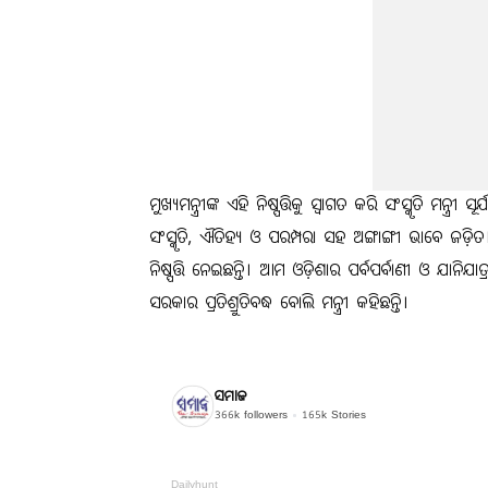
ମୁଖ୍ୟମନ୍ତ୍ରୀଙ୍କ ଏହି ନିଷ୍ପତ୍ତିକୁ ସ୍ୱାଗତ କରି ସଂସ୍କୃତି ମନ୍
ସଂସ୍କୃତି, ଐତିହ୍ୟ ଓ ପରମ୍ପରା ସହ ଅଙ୍ଗାଙ୍ଗୀ ଭାବେ ଜ
ନିଷ୍ପତ୍ତି ନେଇଛନ୍ତି। ଆମ ଓଡ଼ିଶାର ପର୍ବପର୍ବାଣୀ ଓ ଯାନି
ସରକାର ପ୍ରତିଶ୍ରୁତିବଦ୍ଧ ବୋଲି ମନ୍ତ୍ରୀ କହିଛନ୍ତି।
ସମାଜ
366k
followers
165k
Stories
Dailyhunt