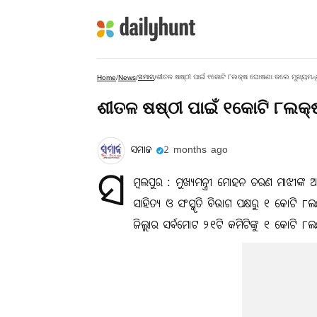
ସମାଜ
ଶୀତଳ ଷଷ୍ଠୀ ପାଇଁ ୧କୋଟି ୮ଲକ୍ଷ ଘୋଷଣା କଲେ ମୁଖ୍ୟମନ୍
Home
/
News
/
/
ଶୀତଳ ଷଷ୍ଠୀ ପାଇଁ ୧କୋଟି ୮ଲକ୍
ସମାଜ
2 months ago
ସ
ମ୍ବଲପୁର : ମୁଖ୍ୟମନ୍ତ୍ରୀ ମୋହନ ଚରଣ ମାଝୀଙ୍କ 
ସାହିତ୍ୟ ଓ ସଂସ୍କୃତି ବିଭାଗ ପକ୍ଷରୁ ୧ କୋଟି ୮ଲ
ଜିଲ୍ଲାର ସର୍ବମୋଟ ୨୧ଟି କମିଟିଙ୍କୁ ୧ କୋଟି ୮ଲକ