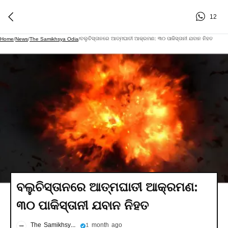
12
ବଲୁଚିସ୍ତାନରେ ଆତ୍ମଘାତୀ ଆକ୍ରମଣ: ୩୦ ପାକିସ୍ତାନୀ ଯବାନ ନିହତ
Home
/
News
/
The Samikhsya Odia
/
ବଲୁଚିସ୍ତାନରେ ଆତ୍ମଘାତୀ ଆକ୍ରମଣ:
୩୦ ପାକିସ୍ତାନୀ ଯବାନ ନିହତ
The Samikhsya Odia
1 month ago