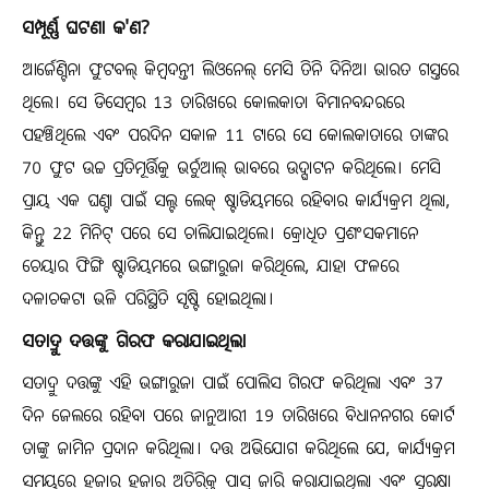
ସମ୍ପୂର୍ଣ୍ଣ ଘଟଣା କ'ଣ?
ଆର୍ଜେଣ୍ଟିନା ଫୁଟବଲ୍ କିମ୍ବଦନ୍ତୀ ଲିଓନେଲ୍ ମେସି ତିନି ଦିନିଆ ଭାରତ ଗସ୍ତରେ
ଥିଲେ। ସେ ଡିସେମ୍ବର 13 ତାରିଖରେ କୋଲକାତା ବିମାନବନ୍ଦରରେ
ପହଞ୍ଚିଥିଲେ ଏବଂ ପରଦିନ ସକାଳ 11 ଟାରେ ସେ କୋଲକାତାରେ ତାଙ୍କର
70 ଫୁଟ ଉଚ୍ଚ ପ୍ରତିମୂର୍ତ୍ତିକୁ ଭର୍ଚୁଆଲ୍ ଭାବରେ ଉଦ୍ଘାଟନ କରିଥିଲେ। ମେସି
ପ୍ରାୟ ଏକ ଘଣ୍ଟା ପାଇଁ ସଲ୍ଟ ଲେକ୍ ଷ୍ଟାଡିୟମରେ ରହିବାର କାର୍ଯ୍ୟକ୍ରମ ଥିଲା,
କିନ୍ତୁ 22 ମିନିଟ୍ ପରେ ସେ ଚାଲିଯାଇଥିଲେ। କ୍ରୋଧିତ ପ୍ରଶଂସକମାନେ
ଚେୟାର ଫିଙ୍ଗି ଷ୍ଟାଡିୟମରେ ଭଙ୍ଗାରୁଜା କରିଥିଲେ, ଯାହା ଫଳରେ
ଦଳାଚକଟା ଭଳି ପରିସ୍ଥିତି ସୃଷ୍ଟି ହୋଇଥିଲା।
ସତାଦ୍ରୁ ଦତ୍ତଙ୍କୁ ଗିରଫ କରାଯାଇଥିଲା
ସତାଦ୍ରୁ ଦତ୍ତଙ୍କୁ ଏହି ଭଙ୍ଗାରୁଜା ପାଇଁ ପୋଲିସ ଗିରଫ କରିଥିଲା ​​ଏବଂ 37
ଦିନ ଜେଲରେ ରହିବା ପରେ ଜାନୁଆରୀ 19 ତାରିଖରେ ବିଧାନନଗର କୋର୍ଟ
ତାଙ୍କୁ ଜାମିନ ପ୍ରଦାନ କରିଥିଲା। ଦତ୍ତ ଅଭିଯୋଗ କରିଥିଲେ ଯେ, କାର୍ଯ୍ୟକ୍ରମ
ସମୟରେ ହଜାର ହଜାର ଅତିରିକ୍ତ ପାସ୍ ଜାରି କରାଯାଇଥିଲା ଏବଂ ସୁରକ୍ଷା