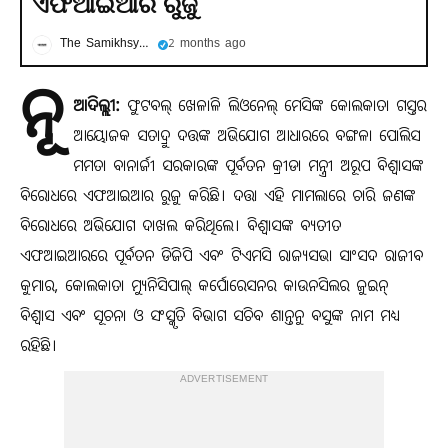
ଏଫଆଇଆର ରୁଜୁ
The Samikhsya Odia
2 months ago
ନୂ
ଆଦିଲ୍ଲୀ:
ଫୁଟବଲ୍ ଖେଳାଳି ଲିଓନେଲ୍ ମେସିଙ୍କ କୋଲକାତା ଗସ୍ତର
ଆୟୋଜକ ସତାଦ୍ରୁ ଦତ୍ତଙ୍କ ଅଭିଯୋଗ ଆଧାରରେ ବଙ୍ଗଳା ପୋଲିସ
ମମତା ବାନାର୍ଜୀ ସରକାରଙ୍କ ପୂର୍ବତନ କ୍ରୀଡା ମନ୍ତ୍ରୀ ଅରୂପ ବିଶ୍ୱାସଙ୍କ
ବିରୋଧରେ ଏଫଆଇଆର ରୁଜୁ କରିଛି। ଦତ୍ତା ଏହି ମାମଲାରେ ଚାରି ଜଣଙ୍କ
ବିରୋଧରେ ଅଭିଯୋଗ ଦାଖଲ କରିଥିଲେ। ବିଶ୍ୱାସଙ୍କ ବ୍ୟତୀତ
ଏଫଆଇଆରରେ ପୂର୍ବତନ ଡିଜିପି ଏବଂ ଟିଏମସି ରାଜ୍ୟସଭା ସାଂସଦ ରାଜୀବ
କୁମାର, କୋଲକାତା ମ୍ୟୁନିସିପାଲ୍ କର୍ପୋରେସନର କାଉନସିଲର ଜୁଇନ୍
ବିଶ୍ୱାସ ଏବଂ ସୂଚନା ଓ ସଂସ୍କୃତି ବିଭାଗ ସଚିବ ଶାନ୍ତନୁ ବସୁଙ୍କ ନାମ ମଧ୍ୟ
ରହିଛି।
ADVERTISEMENT