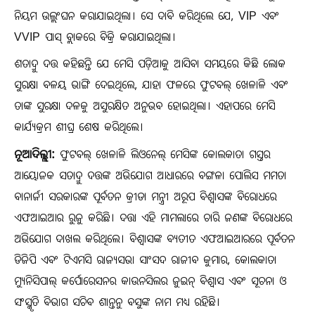
ନିୟମ ଉଲ୍ଲଂଘନ କରାଯାଇଥିଲା। ସେ ଦାବି କରିଥିଲେ ଯେ, VIP ଏବଂ
VVIP ପାସ୍ ବ୍ଲାକରେ ବିକ୍ରି କରାଯାଇଥିଲା।
ଶତାଦ୍ରୁ ଦତ୍ତ କହିଛନ୍ତି ଯେ ମେସି ପଡ଼ିଆକୁ ଆସିବା ସମୟରେ କିଛି ଲୋକ
ସୁରକ୍ଷା ବଳୟ ଭାଙ୍ଗି ଦେଇଥିଲେ, ଯାହା ଫଳରେ ଫୁଟବଲ୍ ଖେଳାଳି ଏବଂ
ତାଙ୍କ ସୁରକ୍ଷା ଦଳକୁ ଅସୁରକ୍ଷିତ ଅନୁଭବ ହୋଇଥିଲା। ଏହାପରେ ମେସି
କାର୍ଯ୍ୟକ୍ରମ ଶୀଘ୍ର ଶେଷ କରିଥିଲେ।
ନୂଆଦିଲ୍ଲୀ:
ଫୁଟବଲ୍ ଖେଳାଳି ଲିଓନେଲ୍ ମେସିଙ୍କ କୋଲକାତା ଗସ୍ତର
ଆୟୋଜକ ସତାଦ୍ରୁ ଦତ୍ତଙ୍କ ଅଭିଯୋଗ ଆଧାରରେ ବଙ୍ଗଳା ପୋଲିସ ମମତା
ବାନାର୍ଜୀ ସରକାରଙ୍କ ପୂର୍ବତନ କ୍ରୀଡା ମନ୍ତ୍ରୀ ଅରୂପ ବିଶ୍ୱାସଙ୍କ ବିରୋଧରେ
ଏଫଆଇଆର ରୁଜୁ କରିଛି। ଦତ୍ତା ଏହି ମାମଲାରେ ଚାରି ଜଣଙ୍କ ବିରୋଧରେ
ଅଭିଯୋଗ ଦାଖଲ କରିଥିଲେ। ବିଶ୍ୱାସଙ୍କ ବ୍ୟତୀତ ଏଫଆଇଆରରେ ପୂର୍ବତନ
ଡିଜିପି ଏବଂ ଟିଏମସି ରାଜ୍ୟସଭା ସାଂସଦ ରାଜୀବ କୁମାର, କୋଲକାତା
ମ୍ୟୁନିସିପାଲ୍ କର୍ପୋରେସନର କାଉନସିଲର ଜୁଇନ୍ ବିଶ୍ୱାସ ଏବଂ ସୂଚନା ଓ
ସଂସ୍କୃତି ବିଭାଗ ସଚିବ ଶାନ୍ତନୁ ବସୁଙ୍କ ନାମ ମଧ୍ୟ ରହିଛି।