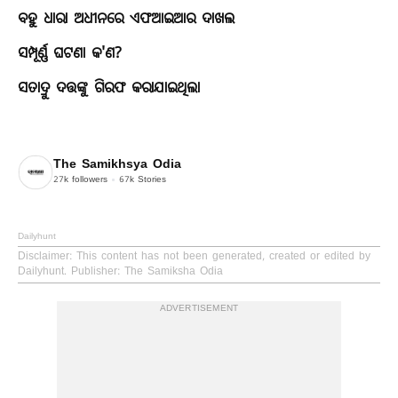
ବହୁ ଧାରା ଅଧୀନରେ ଏଫଆଇଆର ଦାଖଲ
ସମ୍ପୂର୍ଣ୍ଣ ଘଟଣା କ'ଣ?
ସତାଦ୍ରୁ ଦତ୍ତଙ୍କୁ ଗିରଫ କରାଯାଇଥିଲା
The Samikhsya Odia
27k
followers
67k
Stories
Dailyhunt
Disclaimer
: This content has not been generated, created or edited by
Dailyhunt. Publisher: The Samiksha Odia
ADVERTISEMENT