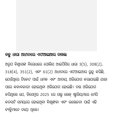
ବହୁ ଧାରା ଅଧୀନରେ ଏଫଆଇଆର ଦାଖଲ
ଅରୂପ ବିଶ୍ୱାସଙ୍କ ବିରୋଧରେ ପୋଲିସ ଆଇପିସିର ଧାରା 3(5), 308(2),
318(4), 351(2), ଏବଂ 61(2) ଅଧୀନରେ ଏଫଆଇଆର ରୁଜୁ କରିଛି,
ଯେଉଁଥିରେ ଟିକେଟ ପାଇଁ ଧମକ ଏବଂ ଆଦାୟ ଅଭିଯୋଗ କରାଯାଇଛି ଯାହା
ପରେ କଳାବଜାରୀ ହୋଇଥିବା ଅଭିଯୋଗ ହୋଇଛି। ଦତ୍ତ ଅଭିଯୋଗ
କରିଥିଲେ ଯେ, ଡିସେମ୍ବର 2025 ରେ ସଲ୍ଟ ଲେକ୍ ଷ୍ଟାଡିୟମରେ ମେସି
କନସର୍ଟ ସମୟରେ ହୋଇଥିବା ବିଶୃଙ୍ଖଳା ଏବଂ ଉତ୍ତେଜନା ପାଇଁ ଏହି
ବ୍ୟକ୍ତିମାନେ ଦାୟୀ ଥିଲେ।