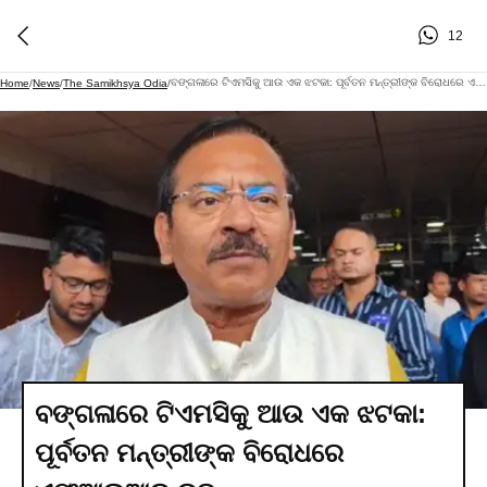
12
ବଙ୍ଗଳାରେ ଟିଏମସିକୁ ଆଉ ଏକ ଝଟକା: ପୂର୍ବତନ ମନ୍ତ୍ରୀଙ୍କ ବିରୋଧରେ ଏଫଆଇଆର ରୁଜୁ
Home
/
News
/
The Samikhsya Odia
/
ବଙ୍ଗଳାରେ ଟିଏମସିକୁ ଆଉ ଏକ ଝଟକା:
ପୂର୍ବତନ ମନ୍ତ୍ରୀଙ୍କ ବିରୋଧରେ