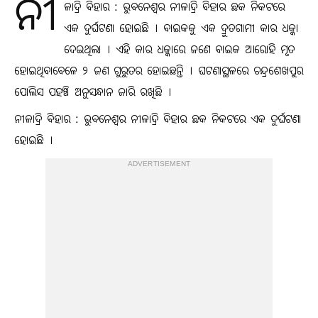
ନୀ
ଳାଦ୍ରି ବିହାର : ଭୁବନେଶ୍ବର ନୀଳାଦ୍ରି ବିହାର ଛକ ନିକଟରେ
ଏକ ଦୁର୍ଘଟଣା ହୋଇଛି । ବାଇକକୁ ଏକ ଦ୍ରୁତଗାମୀ କାର ଧକ୍କା
ଦେଇଥିଲା । ଏହି କାର ଧକ୍କାରେ ଜଣେ ବାଇକ ଆରୋହି ମୃତ
ହୋଇଥିବାବେଳେ ୨ ଜଣ ଗୁରୁତର ହୋଇଛନ୍ତି । ଘଟଣାସ୍ଥଳରେ ଚନ୍ଦ୍ରଶେଖପୁର
ପୋଲିସ ପହଞ୍ଚି ଅନୁସନ୍ଧାନ ଜାରି ରଖିଛି ।
ନୀଳାଦ୍ରି ବିହାର : ଭୁବନେଶ୍ବର ନୀଳାଦ୍ରି ବିହାର ଛକ ନିକଟରେ ଏକ ଦୁର୍ଘଟଣା
ହୋଇଛି ।
ADVERTISEMENT