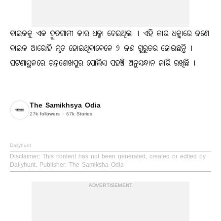
ବାଇକକୁ ଏକ ଦ୍ରୁତଗାମୀ କାର ଧକ୍କା ଦେଇଥିଲା । ଏହି କାର ଧକ୍କାରେ ଜଣେ
ବାଇକ ଆରୋହି ମୃତ ହୋଇଥିବାବେଳେ ୨ ଜଣ ଗୁରୁତର ହୋଇଛନ୍ତି ।
ଘଟଣାସ୍ଥଳରେ ଚନ୍ଦ୍ରଶେଖପୁର ପୋଲିସ ପହଞ୍ଚି ଅନୁସନ୍ଧାନ ଜାରି ରଖିଛି ।
The Samikhsya Odia
27k
followers
67k
Stories
Dailyhunt
Disclaimer
: This content has not been generated, created or edited by
Dailyhunt. Publisher: The Samiksha Odia
ADVERTISEMENT