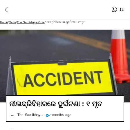
12
ନୀଳାଦ୍ରିବିହାରରେ ଦୁର୍ଘଟଣା : ୧ ମୃତ
Home
/
News
/
The Samikhsya Odia
/
ନୀଳାଦ୍ରିବିହାରରେ ଦୁର୍ଘଟଣା : ୧ ମୃତ
The Samikhsya Odia
2 months ago