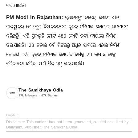
ରଖାଯାଇଛି।
PM Modi in Rajasthan:
ପ୍ରଧାନମନ୍ତ୍ରୀ ନରେନ୍ଦ୍ର ମୋଦୀ ଆଜି
ରାଜସ୍ଥାନର ଯୋଧପୁର ବିମାନବନ୍ଦରର ନୂତନ ଟର୍ମିନାଲ କୋଠାର ଉଦଘାଟନ
କରିଛନ୍ତି। ଏହି ପ୍ରକଳ୍ପଟି ମୋଟ 480 କୋଟି ଟଙ୍କା ବ୍ୟୟରେ ନିର୍ମାଣ
କରାଯାଇଛି। 23 ହଜାର ବର୍ଗ ମିଟରରୁ ଅଧିକ ସ୍ଥାନରେ ଏହାର ନିର୍ମାଣ
ହୋଇଛି। ଏହି ନୂତନ ଟର୍ମିନାଲ କୋଠାଟି ବର୍ଷକୁ 20 ଲକ୍ଷ ଯାତ୍ରୀଙ୍କୁ
ପରିଚାଳନା କରିବା ପାଇଁ ଡିଜାଇନ୍ କରାଯାଇଛି।
The Samikhsya Odia
27k
followers
67k
Stories
Dailyhunt
Disclaimer
: This content has not been generated, created or edited by
Dailyhunt. Publisher: The Samiksha Odia