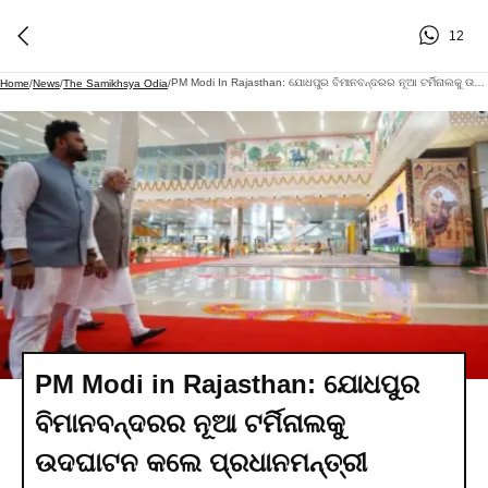
12
PM Modi In Rajasthan: ଯୋଧପୁର ବିମାନବନ୍ଦରର ନୂଆ ଟର୍ମିନାଲକୁ ଉଦଘାଟନ କଲେ ପ୍ରଧାନମନ୍ତ୍ରୀ
Home
/
News
/
The Samikhsya Odia
/
PM Modi in Rajasthan: ଯୋଧପୁର
ବିମାନବନ୍ଦରର ନୂଆ ଟର୍ମିନାଲକୁ
ଉଦଘାଟନ କଲେ ପ୍ରଧାନମନ୍ତ୍ରୀ