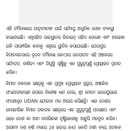
ଏହି ଟର୍ମିନାଲରେ ଯାତ୍ରୀମାନଙ୍କ ପାଇଁ ପର୍ଯ୍ୟାପ୍ତ ଆଧୁନିକ ସେବା ବ୍ୟବସ୍ଥା
କରାଯାଇଛି। ଏଥିସହିତ ରାଜସ୍ଥାନର ଡିଜାଇନ୍ ସହିତ ତୋରଣ ଏବଂ ଝରୋଖା
ଭଳି ପାରମ୍ପରିକ କଳାକୁ ଏଥିରେ ସ୍ଥାନିତ କରାଯାଇଛି। ଯୋଧପୁର
ବିମାନବନ୍ଦରରେ ନୂତନ ଟର୍ମିନାଲ କୋଠାର ଉଦଘାଟନ ଏହି ଅଞ୍ଚଳରେ
ପର୍ଯ୍ୟଟନ, ବାଣିଜ୍ୟ ଏବଂ ନିଯୁକ୍ତି ସୃଷ୍ଟିକୁ ଏକ ଗୁରୁତ୍ୱପୂର୍ଣ୍ଣ ପ୍ରୋତ୍ସାହନ ପ୍ରଦାନ
କରିବ।
ବିମାନ ଚଳାଚଳ କ୍ଷେତ୍ରକୁ ଏକ ପ୍ରମୁଖ ପ୍ରୋତ୍ସାହନ ସ୍ୱରୂପ, ଆଞ୍ଚଳିକ
ସଂଯୋଗୀକରଣ ଉପରେ ବିଶେଷ ଧ୍ୟାନ ଦେଇ, ଶ୍ରୀ ମୋଦୀ ଯୋଧପୁରରେ
ସଂଶୋଧିତ UDAN ଯୋଜନା ମଧ୍ୟ ଆରମ୍ଭ କରିଛନ୍ତି। ଏହା ଦେଶର
ବେସାମରିକ ବିମାନ ଚଳାଚଳ କ୍ଷେତ୍ରରେ ଏକ ଗୁରୁତ୍ୱପୂର୍ଣ୍ଣ ପଦକ୍ଷେପ ଏବଂ
ଉଡେ ଦେଶ କା ଆମ ନାଗରିକଙ୍କ ଦୃଷ୍ଟିକୋଣକୁ ଆହୁରି ମଜବୁତ କରିବ।
ଆଗାମୀ ଦଶ ବର୍ଷ ମଧ୍ୟରେ 28 ହଜାର 840 କୋଟି ଟଙ୍କା ବ୍ୟୟ ଅଟକଳ