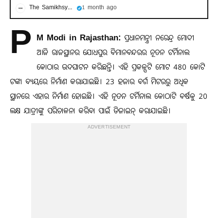
The Samikhsya Odia
1 month ago
P
M Modi in Rajasthan:
ପ୍ରଧାନମନ୍ତ୍ରୀ ନରେନ୍ଦ୍ର ମୋଦୀ
ଆଜି ରାଜସ୍ଥାନର ଯୋଧପୁର ବିମାନବନ୍ଦରର ନୂତନ ଟର୍ମିନାଲ
କୋଠାର ଉଦଘାଟନ କରିଛନ୍ତି। ଏହି ପ୍ରକଳ୍ପଟି ମୋଟ 480 କୋଟି
ଟଙ୍କା ବ୍ୟୟରେ ନିର୍ମାଣ କରାଯାଇଛି। 23 ହଜାର ବର୍ଗ ମିଟରରୁ ଅଧିକ
ସ୍ଥାନରେ ଏହାର ନିର୍ମାଣ ହୋଇଛି। ଏହି ନୂତନ ଟର୍ମିନାଲ କୋଠାଟି ବର୍ଷକୁ 20
ଲକ୍ଷ ଯାତ୍ରୀଙ୍କୁ ପରିଚାଳନା କରିବା ପାଇଁ ଡିଜାଇନ୍ କରାଯାଇଛି।
ADVERTISEMENT