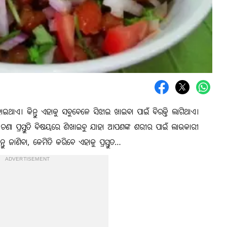
ଥାଏ। କିନ୍ତୁ ଏହାକୁ ସବୁବେଳେ ସିଝାଇ ଖାଇବା ପାଇଁ ବିରକ୍ତି ଲାଗିଥାଏ।
ଣା ପ୍ରସ୍ତୁତି ବିଷୟରେ ଶିଖାଇବୁ ଯାହା ଆପଣଙ୍କ ଶରୀର ପାଇଁ ଲାଭକାରୀ
ୁ ଜାଣିବା, କେମିତି କରିବେ ଏହାକୁ ପ୍ରସ୍ତୁତ…
ADVERTISEMENT