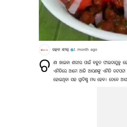
ଉତ୍କଳ ମେଲ୍
1 month ago
ଚ
ଣା ଖାଇବା ଶରୀର ପାଇଁ ବହୁତ ଫାଇଦାଯୁକ୍ତ ହୋଇ
ଏମିତିରେ ଆମେ ଆଜି ଆପଣଙ୍କୁ ଏମିତି ଚଟପଟା ଚ
ହୋଇଥିବା ସହ ସ୍ୱାଦିଷ୍ଟ ମଧ୍ୟ ହେବ। ତେବେ ଆସନ୍ତ