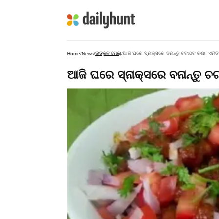
ଉତ୍କଳ ମେଲ୍
ଆଜି ଘରେ ସ୍ନାକ୍ସରେ ବନାନ୍ତୁ ଚଟାପଟ ଚଣା, ଏମିତି 
Home
/
News
/
/
ଆଜି ଘରେ ସ୍ନାକ୍ସରେ ବନାନ୍ତୁ ଚଟ