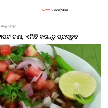
|
|
News
Video
Viral
କରନ୍ତୁ ପ୍ରସ୍ତୁତ
ାପଟ ଚଣା, ଏମିତି କରନ୍ତୁ ପ୍ରସ୍ତୁତ