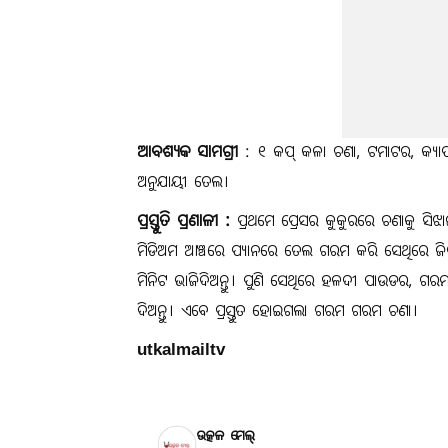
ଆବଶ୍ୟକ ସାମଗ୍ରୀ
: ୧ କପ୍‌ କଳା ଚଣା, ଟମାଟର, କ୍ୟା
ଅନୁଯାୟୀ ତେଲ।
ପ୍ରସ୍ତୁତି ପ୍ରଣାଳୀ :
ପ୍ରଥମେ ପ୍ରେସର କୁକୁରରେ ଚଣାକୁ ସିଝାଇ
ମିଡିଅମ ଆଞ୍ଚରେ ପ୍ୟାନରେ ତେଲ ଗରମ କରି ସେଥିରେ ଜିରା
ମିନିଟ ଭାଜିଦିଅନ୍ତୁ। ପୁଣି ସେଥିରେ ହଳଦୀ ପାଉଡର, 
ଦିଅନ୍ତୁ। ଏବେ ପ୍ରସ୍ତୁତ ହୋଇଗଲା ଗରମ ଗରମ ଚଣା।
utkalmailtv
ଉତ୍କଳ ମେଲ୍