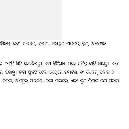
ପସିକମ୍‌, ଲଙ୍କା ପାଉଡର, ହଳଦୀ, ଅମାଚୁର ପାଉଡର, ଲୁଣ, ଆବଶ୍ୟକ
 ୮-୯ଟି ସିଟି ଦେଇଦିଅନ୍ତୁ। ଏହା ସିଝିଗଲା ପରେ ପାଣିରୁ କାଢି ଆଣନ୍ତୁ। ଏବେ
 ପକାନ୍ତୁ। ଜିରା ଫୁଟିଆସିଲେ, ସେଥିରେ ଟମାଟର, କ୍ୟାପସିକମ୍‌ ପକାଇ ୨
ଗରମ ମସଲା, ଆମଚୁର ପାଉଡର, ଲଙ୍କା ପାଉଡର, ଏବଂ ଲୁଣ ମିଶାଇ ଚଣା ପକାଇ