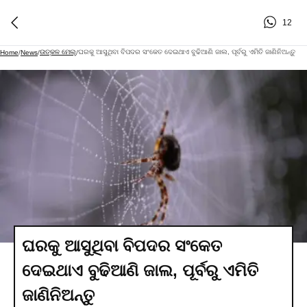
12
ଉତ୍କଳ ମେଲ୍
ଘରକୁ ଆସୁଥିବା ବିପଦର ସଂକେତ ଦେଇଥାଏ ବୁଢିଆଣି ଜାଲ, ପୂର୍ବରୁ ଏମିତି ଜାଣିନିଅନ୍ତୁ
Home
/
News
/
/
ଘରକୁ ଆସୁଥିବା ବିପଦର ସଂକେତ
ଦେଇଥାଏ ବୁଢିଆଣି ଜାଲ, ପୂର୍ବରୁ ଏମିତି
ଜାଣିନିଅନ୍ତୁ