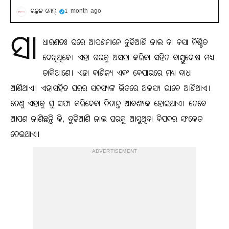
ଉତ୍କଳ ମେଲ୍
1 month ago
ସା
ଧାରଣତଃ ଘରେ ଆପଣମାନେ ବୁଢିଆଣି ଜାଲ ବା ବସା ନିଶ୍ଚିତ
ଦେଖିଥିବେ। ଏହା ଘରକୁ ଅସନା କରିବା ସହିତ ବାସ୍ତୁଦୋଷ ମଧ୍ୟ
ଡାକିଆଣେ। ଏହା ବାଣିଜ୍ଯ ଏବଂ ବେପାରରେ ମଧ୍ୟ ବାଧା
ଆଣିଥାଏ। ଏହାସହିତ ଘରର ସଦସ୍ଯଙ୍କ ଭିତରେ ଅଳସ୍ଯ ଭାବେ ଆଣିଥାଏ।
ତେଣୁ ଏହାକୁ ଘୁ ସଫା କରିଦେବା ନିତାନ୍ତ ଆବଶ୍ଯକ ହୋଇଥାଏ। ତେବେ
ଆପଣ ଜାଣିଛନ୍ତି କି, ବୁଢିଆଣି ଜାଲ ଘରକୁ ଆସୁଥିବା ବିପଦର ସଂକେତ
ଦେଇଥାଏ।
ADVERTISEMENT