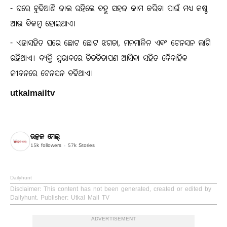
- ଘରେ ବୁଢିଆଣି ଜାଲ ରହିଲେ ବହୁ ସହଜ କାମ କରିବା ପାଇଁ ମଧ୍ୟ କଷ୍ଟ
ଆଉ ବିଳମ୍ବ ହୋଇଥାଏ।
- ଏହାସହିତ ଘରେ ଛୋଟ ଛୋଟ ଝଗଡା, ମନମାଳିନ ଏବଂ ଟେନସନ ଲାଗି
ରହିଥାଏ। ବ୍ଯକ୍ତି ସ୍ବଭାବରେ ଚିଡଚିଡାପଣ ଆସିବା ସହିତ ବୈବାହିକ
ଜୀବନରେ ଟେନସନ ବଢିଥାଏ।
utkalmailtv
ଉତ୍କଳ ମେଲ୍
15k
followers
57k
Stories
Dailyhunt
Disclaimer
: This content has not been generated, created or edited by
Dailyhunt. Publisher: Utkal Mail TV
ADVERTISEMENT