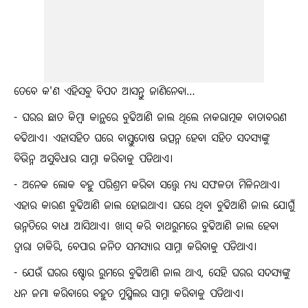
ତେବେ କ'ଣ ଏହିସବୁ ବିପଦ ଆସନ୍ତୁ ଜାଣିନେବା…
- ଘରର ଛାତ କିମ୍ବା କାନ୍ଥରେ ବୁଢିଆଣି ଜାଲ ଥିଲେ ନାକରାତ୍ମକ ବାତାବରଣ
ବଢିଥାଏ। ଏହାସହିତ ଘରେ ବାସ୍ତୁଦୋଷ ଉତ୍ପନ୍ନ ହେବା ସହିତ ସଦସ୍ଯଙ୍କୁ
ବିଭିନ୍ନ ଅସୁବିଧାର ସାମ୍ନା କରିବାକୁ ପଡିଥାଏ।
- ଅନେକ ଲୋକ ବହୁ ପରିଶ୍ରମ କରିବା ସତ୍ତ୍ବେ ମଧ୍ୟ ସଫଳତା ମିଳିନଥାଏ।
ଏହାର କାରଣ ବୁଢିଆଣି ଜାଲ ହୋଇଥାଏ। ଘରେ ଥିବା ବୁଢିଆଣି ଜାଲ ଯୋଗୁଁ
ଉନ୍ନତିରେ ବାଧା ଆସିଥାଏ। ଖାସ୍ କରି ବାଥରୁମରେ ବୁଢିଆଣି ଜାଲ ହେବା
ଦ୍ବାରା ଚାକିରି, ବେପାର ଜନିତ ସମସ୍ଯାର ସାମ୍ନା କରିବାକୁ ପଡିଥାଏ।
- ଯେଉଁ ଘରର ଷ୍ଟୋର ରୁମରେ ବୁଢିଆଣି ଜାଲ ଥାଏ, ସେହି ଘରର ସଦସ୍ଯଙ୍କୁ
ଧନ ଜମା କରିବାରେ ବହୁତ ମୁସ୍କିଲର ସାମ୍ନା କରିବାକୁ ପଡିଥାଏ।