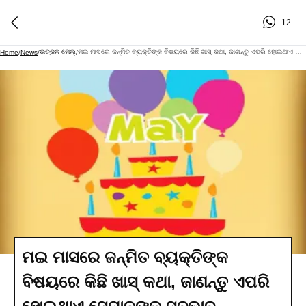
12
ଉତ୍କଳ ମେଲ୍
ମଇ ମାସରେ ଜନ୍ମିତ ବ୍ୟକ୍ତିଙ୍କ ବିଷୟରେ କିଛି ଖାସ୍ କଥା, ଜାଣନ୍ତୁ ଏପରି ହୋଇଥାଏ ସେମାନଙ୍କ ସ୍ବଭାବ
Home
/
News
/
/
ମଇ ମାସରେ ଜନ୍ମିତ ବ୍ୟକ୍ତିଙ୍କ
ବିଷୟରେ କିଛି ଖାସ୍ କଥା, ଜାଣନ୍ତୁ ଏପରି