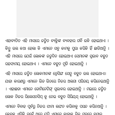
ଏହାବ୍ୟତିତ ଏହି ମାସରେ ଜନ୍ମିତ ବ୍ୟକ୍ତିଙ୍କ ବ୍ୟବହାର ଗର୍ବି ଭଳି ହୋଇଥାଏ ।
କିନ୍ତୁ ଭଲ କଥା ହେଲା କି ଏମାନେ ସବୁ କାମକୁ ପୁରା କରିକି ହିଁ ଛାଡିଥାନ୍ତି ।
ଏହି ମାସରେ ଯେଉଁ ଲୋକଙ୍କ ଜନ୍ମଦିନ ହୋଇଥାଏ ସେମାନଙ୍କ ସ୍ବଭାବ ବହୁତ
ରହସ୍ୟମୟ ହୋଇଥାଏ । ଏମାନେ ବହୁତ ମୁଡି ହୋଇଥାନ୍ତି ।
ଏହି ମାସରେ ଜନ୍ମିତ ଲୋକମାନଙ୍କ ଡ୍ରେସିଙ୍ଗ ସେନ୍ସ ବହୁତ ଭଲ ହୋଇଥାଏ।
ଯାହା କାରଣରୁ ଏମାନେ ଭିଡ ଭିତରେ ନିଜର ଅଲଗା ପରିଚୟ କରିନେଇଥାନ୍ତି
। ଏହାଛଡା ଏମାନେ ଡୋମିନେଟିଙ୍ଗ୍ ସ୍ବଭାବର ହୋଇଥାନ୍ତି । ମଇରେ ଜନ୍ମିତ
ଲୋକ ନିଜର ରିଲେସନସିପ୍ କୁ ନେଇ ବହୁତ ସିରିୟସ୍ ହୋଇଥାନ୍ତି ।
ଏମାନେ ବିବାହ ପୂର୍ବରୁ ନିଜର ସୀମା ଲଙ୍ଘନ କରିବାକୁ ପସନ୍ଦ କରିନଥାନ୍ତି ।
କେବଳ ଏତିକି ନୁହେଁ ଥରେ ଯଦି ଏମାନେ କାହାକୁ ନିଜ ମନରେ ବସାଇ