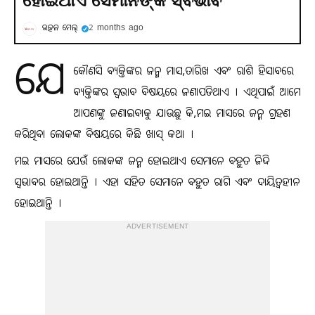
ହୋଇଥାଏ ସେମାନଙ୍କ ସ୍ବଭାବ
ଉତ୍କଳ ମେଲ୍
2 months ago
ଯେ
କୌଣସି ବ୍ୟକ୍ତିଙ୍କର ଜନ୍ମ ମାସ,ତାରିଖ ଏବଂ ରାଶି ହିସାବରେ
ବ୍ୟକ୍ତିଙ୍କର ସ୍ବଭାବ ବିଷୟରେ ଜଣାପଡିଥାଏ । ଏଥିପାଇଁ ଆମେ
ଆପଣଙ୍କୁ ଜଣାଇବାକୁ ଯାଉଛୁ କି,ମଇ ମାସରେ ଜନ୍ମ ଗ୍ରହଣ
କରିଥିବା ଲୋକଙ୍କ ବିଷୟରେ କିଛି ଖାସ୍ କଥା ।
ମଇ ମାସରେ ଯେଉଁ ଲୋକଙ୍କ ଜନ୍ମ ହୋଇଥାଏ ସେମାନେ ବହୁତ ଜିଦ୍ଦି
ସ୍ବଭାବର ହୋଇଥାନ୍ତି । ଏହା ସହିତ ସେମାନେ ବହୁତ ରାଗି ଏବଂ ଦାୟିତ୍ବହୀନ
ହୋଇଥାନ୍ତି ।
ADVERTISEMENT