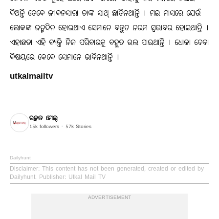
ଦିଅନ୍ତି ତେବେ ଜୀବନସାରା ତାଙ୍କ ସାଥ୍ ଛାଡିନଥାନ୍ତି । ମଇ ମାସରେ ଯେଉଁ
ଲୋକଙ୍କ ଜନ୍ମଦିନ ହୋଇଥାଏ ସେମାନେ ବହୁତ ନରମ ସ୍ବଭାବର ହୋଇଥାନ୍ତି ।
ଏହାଛଡା ଏହି ବ୍ୟକ୍ତି ନିଜ ପରିବାରକୁ ବହୁତ ଭଲ ପାଇଥାନ୍ତି । ଧୋକା ଦେବା
ବିଷୟରେ କେବେ ସେମାନେ ଭାବିନଥାନ୍ତି ।
utkalmailtv
ଉତ୍କଳ ମେଲ୍
15k
followers
57k
Stories
Dailyhunt
Disclaimer
: This content has not been generated, created or edited by
Dailyhunt. Publisher: Utkal Mail TV
ADVERTISEMENT