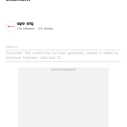
ଉତ୍କଳ ମେଲ୍
15k
followers
57k
Stories
Dailyhunt
Disclaimer
: This content has not been generated, created or edited by
Dailyhunt. Publisher: Utkal Mail TV
ADVERTISEMENT