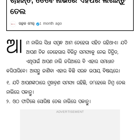
ଚାହାଁନ୍ତି, ତେବେ ନାଭିରେ ଏହିପରି ଲଗାନ୍ତୁ
ତେଲ
ଉତ୍କଳ ମେଲ୍
1 month ago
ଆ
ମ ନାଭିର ସିଧା ସମ୍ବନ୍ଧ ଆମ ଚେହେରା ସହିତ ରହିଥାଏ। ଯଦି
ଆପଣ ନିଜ ଚେହେରାର ବିଭିନ୍ନ ସମସ୍ୟାକୁ ନେଇ ଚିନ୍ତିତ,
ଏଥିପାଇଁ ଆପଣ ନାଭି ଜରିଆରେ ବି ଏହାର ସମାଧାନ
କରିପାରିବେ। ଆସନ୍ତୁ ଜାଣିବା ଏହାର କିଛି ସରଳ ଉପାୟ ବିଷୟରେ।
୧. ଯଦି ଆପଣଙ୍କଠାରେ ମୁଖବ୍ରଣ ସମସ୍ୟା ରହିଛି, ତା'ହେଲେ ନିମ୍ବ ତେଲ
ନାଭିରେ ପକାନ୍ତୁ।
୨. ଓଠ ଫାଟିଲେ ସୋରିଷ ତେଲ ନାଭିରେ ପକାନ୍ତୁ।
ADVERTISEMENT