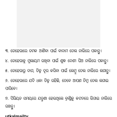
୩. ଚେହେରାରେ ଚମକ ଆଣିବା ପାଇଁ ବାଦାମ ତେଲ ନାଭିରେ ପକାନ୍ତୁ।
୪. ଚେହେରାକୁ ମୁଲାୟମ ରଖିବା ପାଇଁ ଶୁଦ୍ଧ ଦେଶୀ ଘିଅ ନାଭିରେ ପକାନ୍ତୁ।
୫. ଚେହେରାରୁ ଦାଗ, ଚିହ୍ନ ଦୂର କରିବା ପାଇଁ ଲେମ୍ବୁ ତେଲ ନାଭିରେ ଲଗାନ୍ତୁ।
୬. ଚେହେରାରେ ଯଦି ଧଳା ଚିହ୍ନ ରହିଛି, ତେବେ ଆପଣ ନିମ୍ବ ତେଲ ଲଗାଇ
ପାରିବେ।
୭. ପିରିୟଡ ସମୟରେ ଯନ୍ତ୍ରଣା ହେଉଥିଲେ ବ୍ରାଣ୍ଡିକୁ କଟନରେ ଭିଗାଇ ନାଭିରେ
ରଖନ୍ତୁ।
utkalmailtv