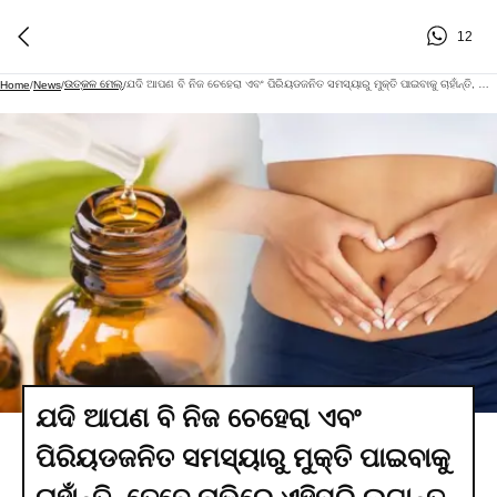
12
ଉତ୍କଳ ମେଲ୍
ଯଦି ଆପଣ ବି ନିଜ ଚେହେରା ଏବଂ ପିରିୟଡଜନିତ ସମସ୍ୟାରୁ ମୁକ୍ତି ପାଇବାକୁ ଚାହାଁନ୍ତି, ତେବେ ନାଭିରେ ଏହିପରି ଲଗାନ୍ତୁ ତେଲ
Home
/
News
/
/
ଯଦି ଆପଣ ବି ନିଜ ଚେହେରା ଏବଂ
ପିରିୟଡଜନିତ ସମସ୍ୟାରୁ ମୁକ୍ତି ପାଇବାକୁ