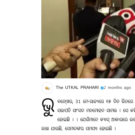
The UTKAL PRAHARI
2 months ago
ଭୁ
ବନୋ୍ୱର, 31 ମେ-ରାଜ୍ୟରେ ୧୫ ଦିନ ଭିତରେ 
ସଭାପତି ସାଂସଦ ମନମୋହନ ସାମଲ । ସେ କହିଛନ୍
ହୋଇଛି । । ଯେଉଁମାନେ କ୍ୟାସ୍‌ ଆକାରରେ ଭତ୍
ଭତ୍ତା ଯାଉଛି, ସେମାନଙ୍କର ସମସ୍ୟା ହୋଇଛି ।