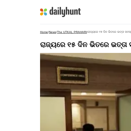
ରାଜ୍ୟରେ ୧୫ ଦିନ ଭିତରେ ଭତ୍ତା ସ
Home
/
News
/
The UTKAL PRAHARI
/
ରାଜ୍ୟରେ ୧୫ ଦିନ ଭିତରେ ଭତ୍