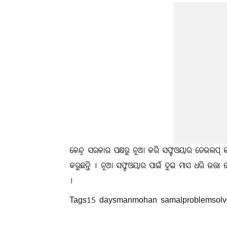
କେନ୍ଦ୍ର ସରକାର ପକ୍ଷରୁ ନୂଆ କରି ସଫ୍ଟଓୟାର ଡେଭଲପ୍‌ କାମ
କରୁଛନ୍ତି । ନୂଆ ସଫ୍ଟଓୟାର ପାଇଁ ଦୁଇ ମାସ ଧରି ଭତ୍ତା
।
Tags15 daysmanmohan samalproblemsolv