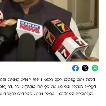
ଭତ୍ତା ସମସ୍ୟାର ସମଧାନ ହେବ । ଏନେଇ ସୂଚନା ଦେଇଛନ୍ତି ରାଜ୍ୟ ବିଜେପି
ତି ଯେ, ନଆ ସଫ୍ଟଓୟାର ପାଇଁ ଦୁଇ ମାସ ଧରି ଭତ୍ତା ଦେବାରେ ବ୍ୟତିକ୍ରମ
ତା ପାଉଥିଲେ ସେମାନଙ୍କର ସମସ୍ୟା ହୋଇନି । ଯେଉଁମାନଙ୍କ ଅନଲାଇନ୍‌ରେ