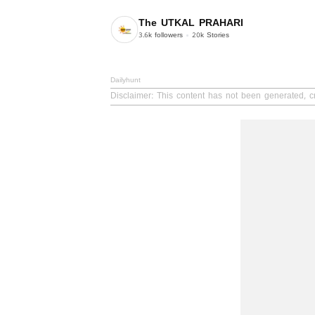
The UTKAL PRAHARI
3.6k
followers
20k
Stories
Dailyhunt
Disclaimer
: This content has not been generated, cr