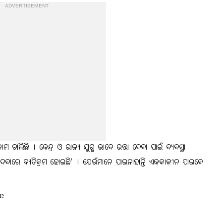
ADVERTISEMENT
 ଚାଲିଛି । କେନ୍ଦ୍ର ଓ ରାଜ୍ୟ ଯୁଗ୍ମ ଭାବେ ଭତ୍ତା ଦେବା ପାଇଁ ବ୍ୟବସ୍ଥା
 ଦେବାରେ ବ୍ୟତିକ୍ରମ ହୋଇଛି' । ଯେଉଁମାନେ ପାଇନାହାନ୍ତି ଏକକାଳୀନ ପାଇବେ
e