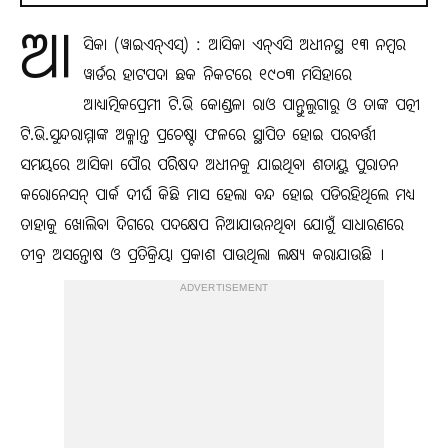
ଆ
ସିକା (ୱାଇଏନ୍‍ଏସ୍‍) : ଆସିକା ଏନ୍‍ଏସି ଅଧୀନସ୍ଥ ୧୩ ନମ୍ବର
ୱାର୍ଡର ହାଟପଦା ଛକ ନିକଟରେ ୧୯୦୩ ମସିହାରେ
ଆଧ୍ୟାତ୍ମିକପ୍ରେମୀ ଟି.ଭି କୋଣ୍ଡଳା ରାଓ ପାନ୍ତୁଲୁଗାରୁ ଓ ତାଙ୍କ ପତ୍ନୀ
ଟି.ଭି.ସୁନ୍ଦରାମ୍ମାଙ୍କ ଅକ୍ଳାନ୍ତ ପ୍ରଚେଷ୍ଟା ଫଳରେ ସ୍ଥାପିତ ହୋଇ ପରବର୍ତ୍ତୀ
ସମୟରେ ଆସିକା ପୌର ପରିିଷଦ ଅଧୀନକୁ ଯାଇଥିବା ଶତାୟୁ ପୁରାତନ
କରୋନେସନ୍‍ ପାର୍କ ଦୀର୍ଘ କିଛି ମାସ ହେଲା ବନ୍ଦ ହୋଇ ପଡିରହିଥିଲେ ମଧ୍ୟ
ତାହାକୁ ଖୋଲିବା ଦିଗରେ ପଦକ୍ଷେପ ନିଆଯାଉନଥିବା ଯୋଗୁଁ ସାଧାରଣରେ
ତୀବ୍ର ଅସନ୍ତୋଷ ଓ ପ୍ରତିକ୍ରିୟା ପ୍ରକାଶ ପାଉଥିଲା ଲକ୍ଷ୍ୟ କରାଯାଉଛି ।
ADVERTISEMENT