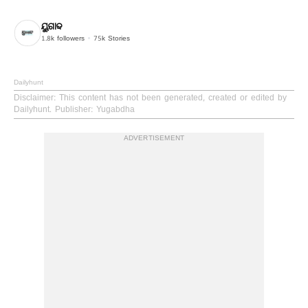
ୟୁଗାବ୍ଦ
1.8k
followers
75k
Stories
Dailyhunt
Disclaimer
: This content has not been generated, created or edited by
Dailyhunt. Publisher: Yugabdha
ADVERTISEMENT