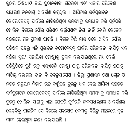
ସୁନ୍ଦର ଔଷଧୀୟ ଛାୟ ପ୍ରଦାନକାରୀ ଗଛଲତା ଏବଂ ଏହାର ପରିବେଶ
ସାଧାରଣ ଜନତାଙ୍କୁ ଆକର୍ଷଣ କରୁଥିଲା । ଆସିକାର ସର୍ବପୁରାତନ
କୋରୋନେସନ୍‍ ପାର୍କରେ ଲାଗିରହିଥିବା ସମସ୍ୟାକୁ ସମାଧାନ କରି ପୂର୍ବପରି
ଖୋଲିବା ଦିଗରେ ପୌର ପରିଷଦ କର୍ତ୍ତୃପକ୍ଷଙ୍କ ନିଘା ନାହିଁ ବୋଲି କେତେକ
ମହଲରେ ମତ ପ୍ରକାଶ ପାଉଛି । ବିଗତ କିଛି ମାସ ତଳେ ଆସିକା ପୌର
ପରିଷଦ ପକ୍ଷରୁ ଏହି ପୁରାତନ କରୋନେସନ୍‍ ପାର୍କର ପରିଚାଳନା ଦାୟିତ୍ୱ ଏକ
ମହିଳା ସ୍ୱୟଂ ସହାୟିକା ଗୋଷ୍ଠୀକୁ ପ୍ରଦାନ କରାଯାଇଥିଲେ ମଧ୍ୟ କେଉଁ
ପରିସ୍ଥିତିରେ ପୁଣି ଉକ୍ତ ଏସ୍‍ଏଚ୍‍ଜି ଗୋଷ୍ଠୀ ଠାରୁ ପରିଚାଳନା ଦାୟିତ୍ୱ ହଠାତ୍‍
ବାତିଲ୍‍ କରାଗଲା ତାହା ବି ତଦନ୍ତସାପେକ୍ଷ । ଜିଲ୍ଲା ପ୍ରଶାସନ ତଥା ôଗୃହ ଓ
ନଗର ଉନ୍ନୟନ ବିଭାଗ ଉଚ୍ଚ କର୍ତ୍ତୃପକ୍ଷ ତୁରନ୍ତ ଧ୍ୟାନ ଦେଇ ଆସିକା ସହରର
ସର୍ବପୁରାତନ କୋରୋନେସନ୍‍ ପାର୍କରେ ଲାଗିରହିଥିବା ସମସ୍ୟାକୁ ସମାଧାନ କରି
ତୁରନ୍ତ ଖୋଲିବା ସାଙ୍ଗକୁ ଏହା ଯେପରି ପୂର୍ବଭଳି ଜନସାଧାରଣଙ୍କ ଆକର୍ଷଣର
କେନ୍ଦ୍ରବିନ୍ଦୁ ପାଲଟିବ ସେ ଦିଗରେ ପଦକ୍ଷେପ ନେବାକୁ ବିଭିନ୍ନ ମହଲରେ ଦୃଢ
ଦାବୀ ହେଉଥିବା ଲକ୍ଷ୍ୟ କରାଯାଇଛି ।