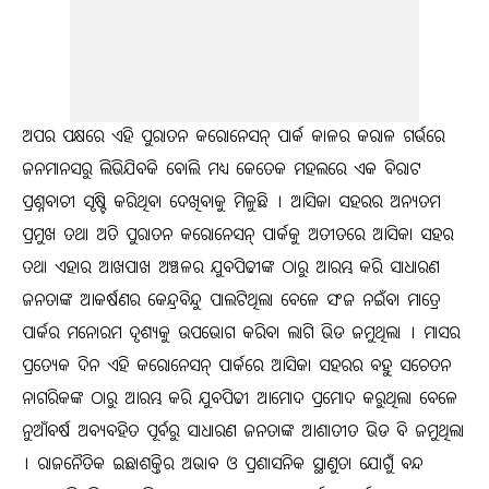
ଅପର ପକ୍ଷରେ ଏହି ପୁରାତନ କରୋନେସନ୍‍ ପାର୍କ କାଳର କରାଳ ଗର୍ଭରେ
ଜନମାନସରୁ ଲିଭିଯିବକି ବୋଲି ମଧ୍ୟ କେତେକ ମହଲରେ ଏକ ବିରାଟ
ପ୍ରଶ୍ନବାଚୀ ସୃଷ୍ଟି କରିଥିବା ଦେଖିବାକୁ ମିଳୁଛି । ଆସିକା ସହରର ଅନ୍ୟତମ
ପ୍ରମୁଖ ତଥା ଅତି ପୁରାତନ କରୋନେସନ୍‍ ପାର୍କକୁ ଅତୀତରେ ଆସିକା ସହର
ତଥା ଏହାର ଆଖପାଖ ଅଞ୍ଚଳର ଯୁବପିଢୀଙ୍କ ଠାରୁ ଆରମ୍ଭ କରି ସାଧାରଣ
ଜନତାଙ୍କ ଆକର୍ଷଣର କେନ୍ଦ୍ରବିନ୍ଦୁ ପାଲଟିଥିଲା ବେଳେ ସଂଜ ନଇଁବା ମାତ୍ରେ
ପାର୍କର ମନୋରମ ଦୃଶ୍ୟକୁ ଉପଭୋଗ କରିବା ଲାଗି ଭିଡ ଜମୁଥିଲା । ମାସର
ପ୍ରତ୍ୟେକ ଦିନ ଏହି କରୋନେସନ୍‍ ପାର୍କରେ ଆସିକା ସହରର ବହୁ ସଚେତନ
ନାଗରିକଙ୍କ ଠାରୁ ଆରମ୍ଭ କରି ଯୁବପିଢୀ ଆମୋଦ ପ୍ରମୋଦ କରୁଥିଲା ବେଳେ
ନୁଆଁବର୍ଷ ଅବ୍ୟବହିତ ପୂର୍ବରୁ ସାଧାରଣ ଜନତାଙ୍କ ଆଶାତୀତ ଭିଡ ବି ଜମୁଥିଲା
। ରାଜନୈତିକ ଇଛାଶକ୍ତିର ଅଭାବ ଓ ପ୍ରଶାସନିକ ସ୍ଥାଣୁତା ଯୋଗୁଁ ବନ୍ଦ