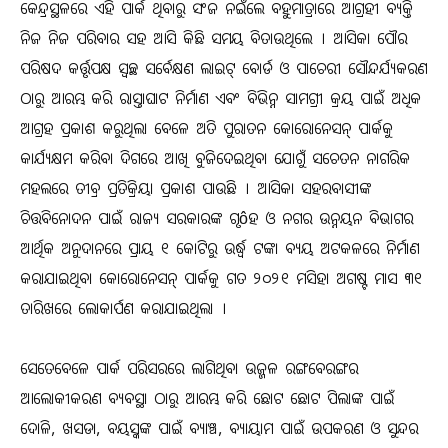
କେନ୍ଦ୍ରସ୍ଥଳରେ ଏହି ପାର୍କ ଥିବାରୁ ସଂଜ ନଇଁଲେ ବହୁମାତ୍ରାରେ ଆଗ୍ରହୀ ବ୍ୟକ୍ତି
ନିଜ ନିଜ ପରିବାର ସହ ଆସି କିଛି ସମୟ ବିତାଉଥିଲେ । ଆସିକା ପୌର
ପରିଷଦ କର୍ତ୍ତୃପକ୍ଷ ସ୍ୱଚ୍ଛ ସର୍ବେକ୍ଷଣ ଲାଇଟ୍‍ ବୋର୍ଡ ଓ ପାଚେରୀ ସୌନ୍ଦର୍ଯ୍ୟକରଣ
ଠାରୁ ଆରମ୍ଭ କରି ରାସ୍ତାଘାଟ ନିର୍ମାଣ ଏବଂ ବିଭିନ୍ନ ସାମଗ୍ରୀ କ୍ରୟ ପାଇଁ ଅଧିକ
ଆଗ୍ରହ ପ୍ରକାଶ କରୁଥିଲା ବେଳେ ଅତି ପୁରାତନ କୋରୋନେସନ୍‍ ପାର୍କକୁ
କାର୍ଯ୍ୟକ୍ଷମ କରିବା ଦିଗରେ ଆଖି ବୁଜିଦେଇଥିବା ଯୋଗୁଁ ସଚେତନ ନାଗରିକ
ମହଲରେ ତୀବ୍ର ପ୍ରତିକ୍ରିୟା ପ୍ରକାଶ ପାଉଛି । ଆସିକା ସହରବାସୀଙ୍କ
ଚିତ୍ତବିନୋଦନ ପାଇଁ ରାଜ୍ୟ ସରକାରଙ୍କ ଗୃôହ ଓ ନଗର ଉନ୍ନୟନ ବିଭାଗର
ଆର୍ଥିକ ଅନୁଦାନରେ ପ୍ରାୟ ୧ କୋଟିରୁ ଉର୍ଦ୍ଧ୍ୱ ଟଙ୍କା ବ୍ୟୟ ଅଟକଳରେ ନିର୍ମାଣ
କରାଯାଇଥିବା କୋରୋନେସନ୍‍ ପାର୍କକୁ ଗତ ୨୦୨୧ ମସିହା ଅଗଷ୍ଟ ମାସ ୩୧
ତାରିଖରେ ଲୋକାର୍ପଣ କରାଯାଇଥିଲା ।
ସେତେବେଳେ ପାର୍କ ପରିସରରେ ଲାଗିଥିବା ଉଜ୍ଜଳ ରଙ୍ଗବେରଙ୍ଗର
ଆଲୋକୀକରଣ ବ୍ୟବସ୍ଥା ଠାରୁ ଆରମ୍ଭ କରି ଛୋଟ ଛୋଟ ପିଲାଙ୍କ ପାଇଁ
ଦୋଳି, ଖସଡା, ବୟସ୍କଙ୍କ ପାଇଁ ବ୍ୟାଞ୍ଚ, ବ୍ୟାୟାମ ପାଇଁ ଉପକରଣ ଓ ସୁନ୍ଦର