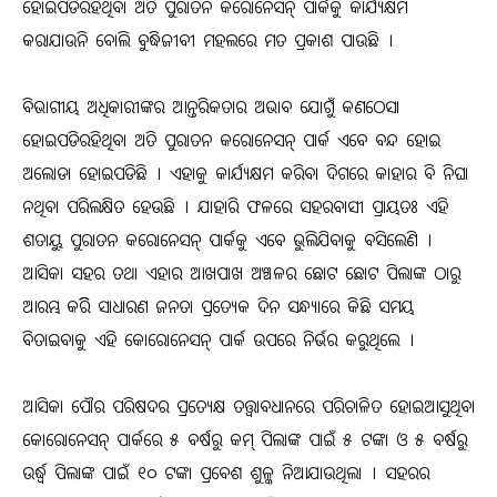
ହୋଇପଡିରହିଥିବା ଅତି ପୁରାତନ କରୋନେସନ୍‍ ପାର୍କକୁ କାର୍ଯ୍ୟକ୍ଷମ
କରାଯାଉନି ବୋଲି ବୁଦ୍ଧିଜୀବୀ ମହଲରେ ମତ ପ୍ରକାଶ ପାଉଛି ।
ବିଭାଗୀୟ ଅଧିକାରୀଙ୍କର ଆନ୍ତରିକତାର ଅଭାବ ଯୋଗୁଁ କଣଠେସା
ହୋଇପଡିରହିଥିବା ଅତି ପୁରାତନ କରୋନେସନ୍‍ ପାର୍କ ଏବେ ବନ୍ଦ ହୋଇ
ଅଲୋଡା ହୋଇପଡିଛି । ଏହାକୁ କାର୍ଯ୍ୟକ୍ଷମ କରିବା ଦିଗରେ କାହାର ବି ନିଘା
ନଥିବା ପରିଲକ୍ଷିତ ହେଉଛି । ଯାହାରି ଫଳରେ ସହରବାସୀ ପ୍ରାୟତଃ ଏହି
ଶତାୟୁ ପୁରାତନ କରୋନେସନ୍‍ ପାର୍କକୁ ଏବେ ଭୁଲିଯିବାକୁ ବସିଲେଣି ।
ଆସିକା ସହର ତଥା ଏହାର ଆଖପାଖ ଅଞ୍ଚଳର ଛୋଟ ଛୋଟ ପିଲାଙ୍କ ଠାରୁ
ଆରମ୍ଭ କରିି ସାଧାରଣ ଜନତା ପ୍ରତ୍ୟେକ ଦିନ ସନ୍ଧ୍ୟାରେ କିଛି ସମୟ
ବିତାଇବାକୁ ଏହି କୋରୋନେସନ୍‍ ପାର୍କ ଉପରେ ନିର୍ଭର କରୁଥିଲେ ।
ଆସିକା ପୌର ପରିଷଦର ପ୍ରତ୍ୟେକ୍ଷ ତତ୍ତ୍ୱାବଧାନରେ ପରିଚାଳିତ ହୋଇଆସୁଥିବା
କୋରୋନେସନ୍‍ ପାର୍କରେ ୫ ବର୍ଷରୁ କମ୍‍ ପିଲାଙ୍କ ପାଇଁ ୫ ଟଙ୍କା ଓ ୫ ବର୍ଷରୁ
ଉର୍ଦ୍ଧ୍ୱ ପିଲାଙ୍କ ପାଇଁ ୧୦ ଟଙ୍କା ପ୍ରବେଶ ଶୁଳ୍କ ନିଆଯାଉଥିଲା । ସହରର